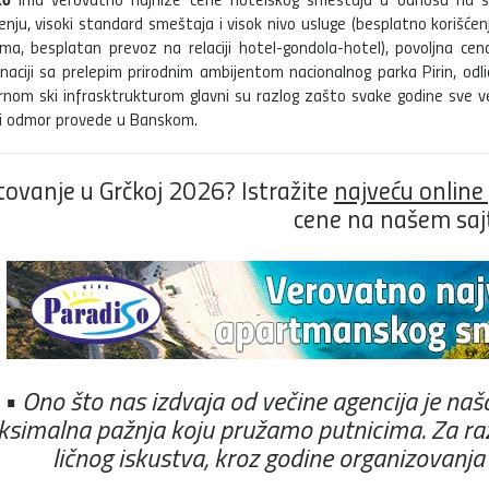
enju, visoki standard smeštaja i visok nivo usluge (besplatno korišće
ima, besplatan prevoz na relaciji hotel-gondola-hotel), povoljna ce
naciji sa prelepim prirodnim ambijentom nacionalnog parka Pirin, odli
nom ski infrasktrukturom glavni su razlog zašto svake godine sve već
i odmor provede u Banskom.
tovanje u Grčkoj 2026? Istražite
najveću onlin
cene na našem saj
• Ono što nas izdvaja od večine agencija je na
simalna pažnja koju pružamo putnicima. Za raz
ličnog iskustva, kroz godine organizovanja