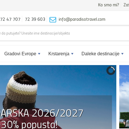
Ko smo mi?
Za
72 47 707
72 39 603
info@paradisotravel.com
Gradovi Evrope
Krstarenja
Daleke destinacije
GARSKA 2026/2027
 -30% popusta!