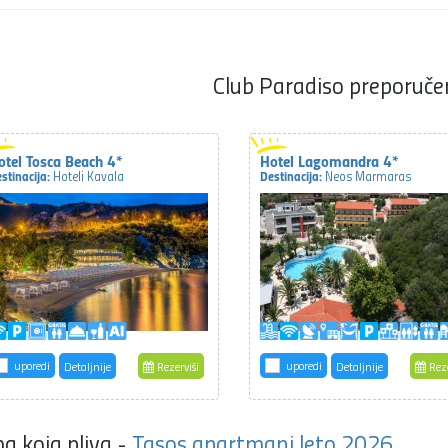
Club Paradiso preporučen
otel Tosca Beach 4*
Hotel Lagomandra 4*
stinacija:
Destinacija:
Hoteli Kavala
Neos Marmaras
uporedi
uporedi
Detaljnije
Rezerviši
Detaljnije
Reze
a koja pliva -
Tasos apartmani leto 2026