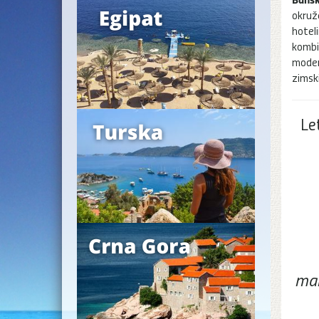
okruž
hotel
kombi
moder
zimsk
Le
mak