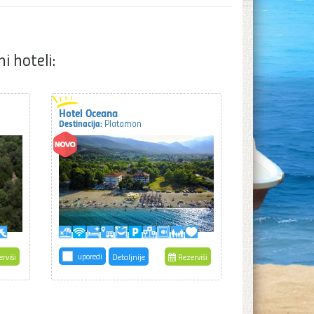
i hoteli:
Hotel Oceana
Destinacija:
Platamon
uporedi
rviši
Detaljnije
Rezerviši