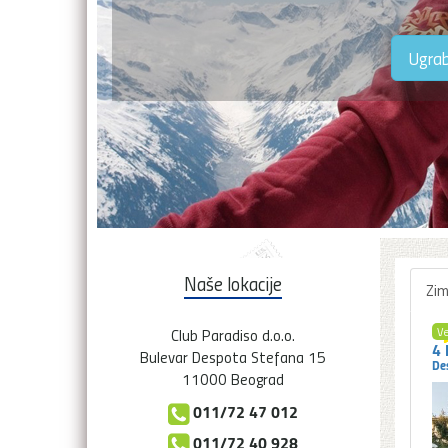
Ugrab
Naše lokacije
Zim
Ve
Club Paradiso d.o.o.
4 
Bulevar Despota Stefana 15
Des
11000 Beograd
011/72 47 012
011/72 40 928