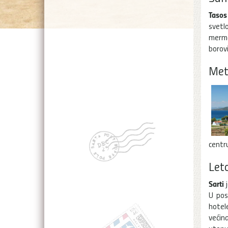
Tasos
svetl
merme
borov
Met
centru
Let
Sarti
j
U pos
hotel
većin