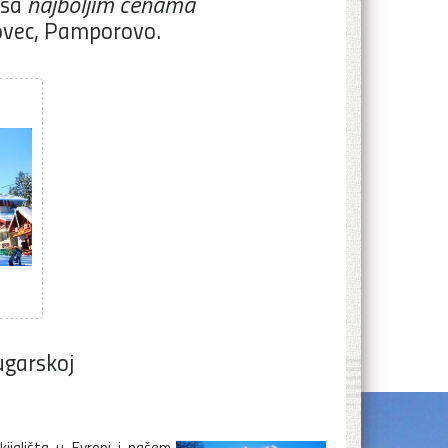
sa
najboljim cenama
ovec, Pamporovo.
ugarskoj
jališta u Evropi i našem