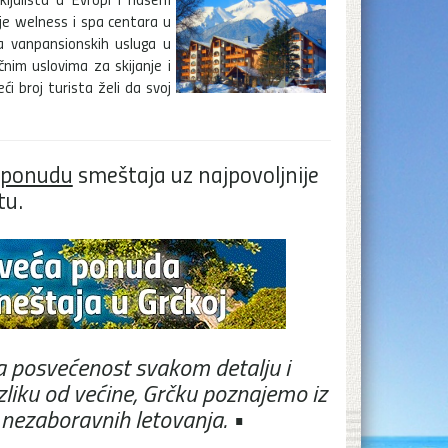
nje welness i spa centara u
na vanpansionskih usluga u
čnim uslovima za skijanje i
i broj turista želi da svoj
e ponudu
smeštaja uz najpovoljnije
tu.
ša posvećenost svakom detalju i
liku od većine, Grčku poznajemo iz
 nezaboravnih letovanja. •