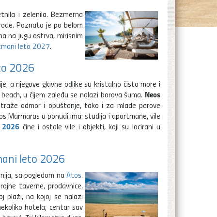
tnila i zelenila. Bezmerna
rirode. Poznato je po belom
a na jugu ostrva, mirisnim
tmani leto 2027
.
to 2026
ije, a njegove glavne odlike su kristalno čisto more i
Neos
 beach, u čijem zaleđu se nalazi borova šuma.
 traže odmor i opuštanje, tako i za mlade parove
eos Marmaras u ponudi ima: studija i apartmane, vile
o 2026
čine i ostale vile i objekti, koji su locirani u
mani leto 2026
onija, sa pogledom na
Atos
.
rojne taverne, prodavnice,
plaži, na kojoj se nalazi
ekoliko hotela, centar sav