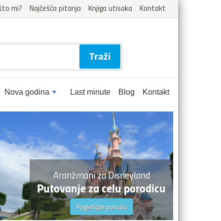
što mi?
Najčešća pitanja
Knjiga utisaka
Kontakt
Traži
Nova godina
Last minute
Blog
Kontakt
Aranžmani za Disneyland
Putovanje za celu porodicu
Pogledajte ponudu