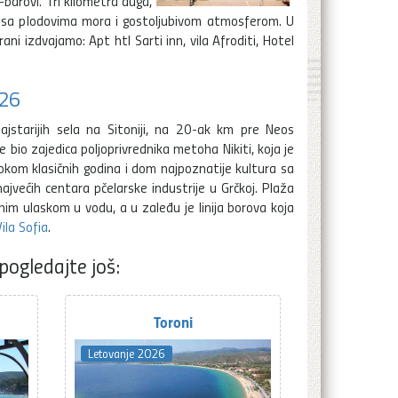
barovi. Tri kilometra duga,
a sa plodovima mora i gostoljubivom atmosferom. U
ni izdvajamo: Apt htl Sarti inn, vila Afroditi, Hotel
026
ajstarijih sela na Sitoniji, na 20-ak km pre Neos
 bio zajedica poljoprivrednika metoha Nikiti, koja je
om klasičnih godina i dom najpoznatije kultura sa
ajvećih centara pčelarske industrije u Grčkoj. Plaža
im ulaskom u vodu, a u zaleđu je linija borova koja
ila Sofia
.
pogledajte još:
Toroni
Letovanje 2026