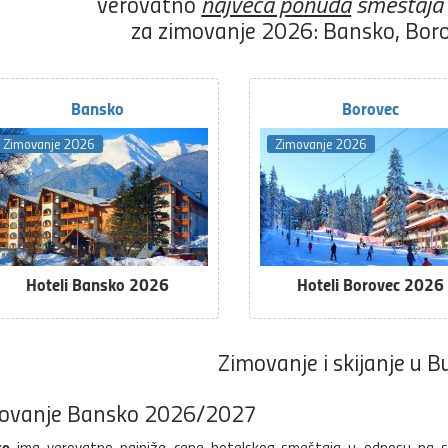
verovatno
najveća ponuda
smeštaja
za zimovanje 2026: Bansko, Bor
Bansko
Borovec
Zimovanje 2026
Zimovanje 2026
Hoteli Bansko 2026
Hoteli Borovec 2026
Zimovanje i skijanje u B
ovanje Bansko 2026/2027
ko
ima verovatno najniže cene hotelskog smeštaja u odnosu na ski