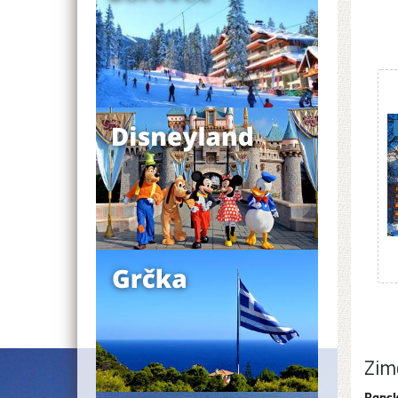
Zim
Bans