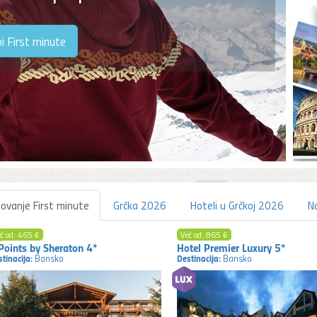
i First minute
ovanje First minute
Grčka 2026
Hoteli u Grčkoj 2026
N
ć od: 465 €
Već od: 865 €
Points by Sheraton 4*
Hotel Premier Luxury 5*
tinacija:
Destinacija:
Bansko
Bansko