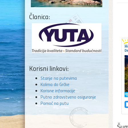
Članica:
H
De
Korisni linkovi:
Stanje na putevima
Kolima do Grčke
Korisne informacije
Putno zdravstveno osiguranje
Pomoć na putu
Šum