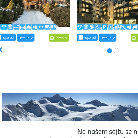
uporedi
uporedi
Detaljnije
Rezerviši
Detaljnije
R
‹
Na našem sajtu se n