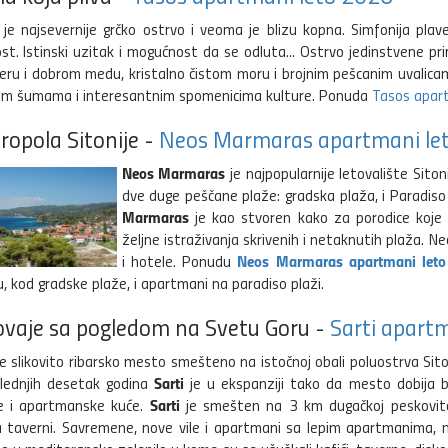
je najsevernije grčko ostrvo i veoma je blizu kopna. Simfonija plave
ost. Istinski uzitak i mogućnost da se odluta... Ostrvo jedinstvene p
ru i dobrom medu, kristalno čistom moru i brojnim pešcanim uvalicam
im šumama i interesantnim spomenicima kulture. Ponuda
Tasos apar
ropola Sitonije -
Neos Marmaras apartmani le
Neos Marmaras
je najpopularnije letovalište Siton
dve duge peščane plaže: gradska plaža, i Paradiso
Marmaras
je kao stvoren kako za porodice koje
željne istraživanja skrivenih i netaknutih plaža. N
Neos Marmaras apartmani let
i hotele. Ponudu
, kod gradske plaže, i apartmani na paradiso plaži.
ovaje sa pogledom na Svetu Goru -
Sarti apart
e slikovito ribarsko mesto smešteno na istočnoj obali poluostrva Sit
Sarti
lednjih desetak godina
je u ekspanziji tako da mesto dobija b
Sarti
e i apartmanske kuće.
je smešten na 3 km dugačkoj peskovitoj 
a taverni. Savremene, nove vile i apartmani sa lepim apartmanima, n