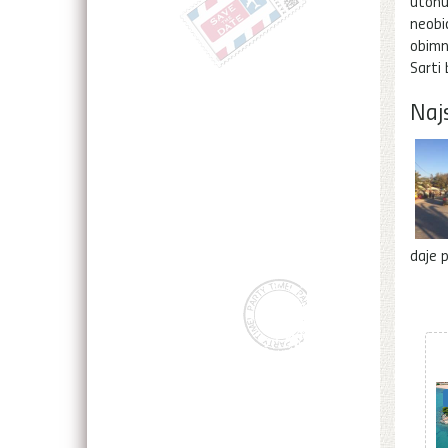
utonuo
neobi
obimno
Sarti 
Najs
daje 