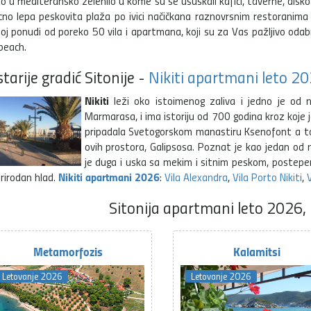
 u mediteransko zelenilo u kome su se ušuškali kafići, taverne, disko-
cno lepa peskovita plaža po ivici načičkana raznovrsnim restoranim
j ponudi od poreko 50 vila i apartmana, koji su za Vas pažljivo odabra
beach.
tarije gradić Sitonije -
Nikiti apartmani leto 2
Nikiti
leži oko istoimenog zaliva i jedno je od n
Marmarasa, i ima istoriju od 700 godina kroz koje je
pripadala Svetogorskom manastiru Ksenofont a tok
ovih prostora, Galipsosa. Poznat je kao jedan od n
je duga i uska sa mekim i sitnim peskom, postepen
Nikiti apartmani 2026
prirodan hlad.
:
Vila Alexandra
,
Vila Porto Nikiti
,
V
Sitonija apartmani leto 2026, 
Metamorfozis
Kalamitsi
Letovanje 2026
Letovanje 2026