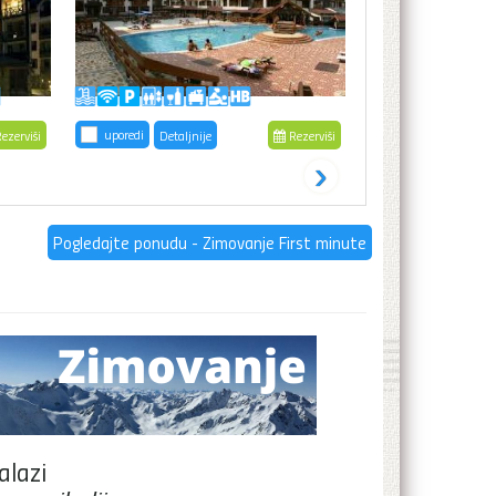
uporedi
uporedi
ezerviši
Detaljnije
Rezerviši
Detaljni
›
Pogledajte ponudu - Zimovanje First minute
alazi