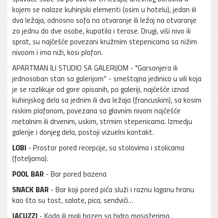
kojem se nalaze kuhinjski elementi (osim u hotelu), jedan ili
dva ležaja, odnosno sofa na otvaranje ili ležaj na otvaranje
za jednu do dve osobe, kupatila i terase. Drugi, viši nivo ili
sprat, su najčešće povezani kružmim stepenicama sa nižim
nivoom i ima niži, kosi plafon.
APARTMAN ILI STUDIO SA GALERIJOM - "Garsonjera ili
jednosoban stan sa galerijom” - smeštajna jedinica u vili koja
je se razlikuje od gore opisanih, po galeriji, najčešće iznad
kuhinjskog dela sa jednim ili dva ležaja (francuskim), sa kosim
niskim plafonom, povezana sa glavnim nivom najčešće
metalnim ili drvenim, uskim, strmim stepenicama. Izmedju
galerije i donjeg dela, postoji vizuelni kontakt.
LOBI
- Prostor pored recepcije, sa stolovima i stolicama
(foteljama).
POOL BAR
- Bar pored bazena
SNACK BAR
- Bar koji pored pića služi i raznu laganu hranu
kao što su tost, salate, pica, sendviči…
JACUZZI
- Kada ili mali bazen sa hidro masažerima.