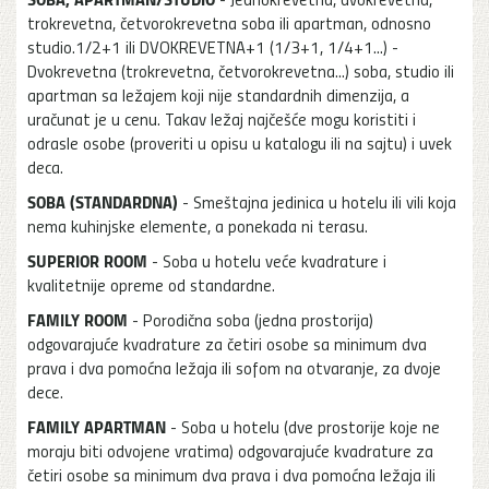
trokrevetna, četvorokrevetna soba ili apartman, odnosno
studio.1/2+1 ili DVOKREVETNA+1 (1/3+1, 1/4+1...) -
Dvokrevetna (trokrevetna, četvorokrevetna...) soba, studio ili
apartman sa ležajem koji nije standardnih dimenzija, a
uračunat je u cenu. Takav ležaj najčešće mogu koristiti i
odrasle osobe (proveriti u opisu u katalogu ili na sajtu) i uvek
deca.
SOBA (STANDARDNA)
- Smeštajna jedinica u hotelu ili vili koja
nema kuhinjske elemente, a ponekada ni terasu.
SUPERIOR ROOM
- Soba u hotelu veće kvadrature i
kvalitetnije opreme od standardne.
FAMILY ROOM
- Porodična soba (jedna prostorija)
odgovarajuće kvadrature za četiri osobe sa minimum dva
prava i dva pomoćna ležaja ili sofom na otvaranje, za dvoje
dece.
FAMILY APARTMAN
- Soba u hotelu (dve prostorije koje ne
moraju biti odvojene vratima) odgovarajuće kvadrature za
četiri osobe sa minimum dva prava i dva pomoćna ležaja ili