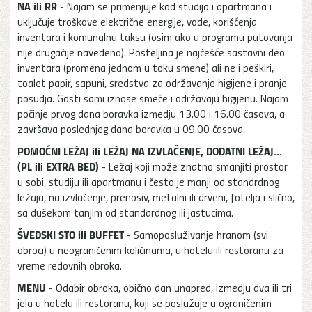
NA ili RR
- Najam se primenjuje kod studija i apartmana i
uključuje troškove električne energije, vode, korišćenja
inventara i komunalnu taksu (osim ako u programu putovanja
nije drugačije navedeno). Posteljina je najčešće sastavni deo
inventara (promena jednom u toku smene) ali ne i peškiri,
toalet papir, sapuni, sredstva za održavanje higijene i pranje
posudja. Gosti sami iznose smeće i održavaju higijenu. Najam
počinje prvog dana boravka izmedju 13.00 i 16.00 časova, a
završava poslednjeg dana boravka u 09.00 časova.
POMOĆNI LEŽAJ ili LEŽAJ NA IZVLAČENJE, DODATNI LEŽAJ...
(PL ili EXTRA BED)
- Ležaj koji može znatno smanjiti prostor
u sobi, studiju ili apartmanu i često je manji od standrdnog
ležaja, na izvlačenje, prenosiv, metalni ili drveni, fotelja i slično,
sa dušekom tanjim od standardnog ili jastucima.
ŠVEDSKI STO ili BUFFET
- Samoposluživanje hranom (svi
obroci) u neograničenim količinama, u hotelu ili restoranu za
vreme redovnih obroka.
MENU
- Odabir obroka, obično dan unapred, izmedju dva ili tri
jela u hotelu ili restoranu, koji se poslužuje u ograničenim