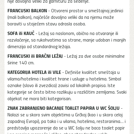
nije dovoljno veliki za garnituru za sedenje.
FRANCUSKI BALKON
- Otvoreni prostor u smeštajnoj jedinici
(mali balkon), najčešće dovoljno veliki da na njemu može
boraviti u stojećem stavu odrasla osoba.
SOFA ili KAUČ
- Ležaj sa naslonom, obično na otvaranje ili
razvlačenje, sa rukohvatima sa strane, manje udoban i manjih
dimenzija od standardnog ležaja.
FRANCUSKI ili BRAČNI LEŽAJ
- Ležaj za dve osobe minimalne
širine 140 cm.
KATEGORIJA HOTELA ili VILE
- Definiše kvalitet smeštaja u
vilama/hotelima i kvalitet hrane i usluge u hotelima. Simbol
oznake (slovo ili zvezdica) zavisi od lokalnih propisa. Iste
kategorije se često bitno razlikuju u različitim zemljama. Svaki
objekat ne mora biti kategorisan.
ZNAK ZABRANJENO BACANJE TOALET PAPIRA U WC ŠOLJU
-
Nalazi se u skoro svim objektima u Grčkoj (kao i u skoro celoj
zapadnoj Evropi), pa tako i u vilama, hotelima, restoranima… i
predstavlja upozorenje da se u WC šolju ne baca toalet papir