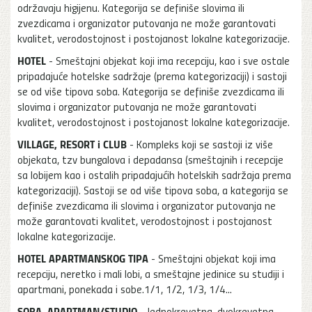
održavaju higijenu. Kategorija se definiše slovima ili
zvezdicama i organizator putovanja ne može garantovati
kvalitet, verodostojnost i postojanost lokalne kategorizacije.
HOTEL
- Smeštajni objekat koji ima recepciju, kao i sve ostale
pripadajuće hotelske sadržaje (prema kategorizaciji) i sastoji
se od više tipova soba. Kategorija se definiše zvezdicama ili
slovima i organizator putovanja ne može garantovati
kvalitet, verodostojnost i postojanost lokalne kategorizacije.
VILLAGE, RESORT i CLUB
- Kompleks koji se sastoji iz više
objekata, tzv bungalova i depadansa (smeštajnih i recepcije
sa lobijem kao i ostalih pripadajućih hotelskih sadržaja prema
kategorizaciji). Sastoji se od više tipova soba, a kategorija se
definiše zvezdicama ili slovima i organizator putovanja ne
može garantovati kvalitet, verodostojnost i postojanost
lokalne kategorizacije.
HOTEL APARTMANSKOG TIPA
- Smeštajni objekat koji ima
recepciju, neretko i mali lobi, a smeštajne jedinice su studiji i
apartmani, ponekada i sobe.1/1, 1/2, 1/3, 1/4...
SOBA, APARTMAN/STUDIO
- Jednokrevetna, dvokrevetna,