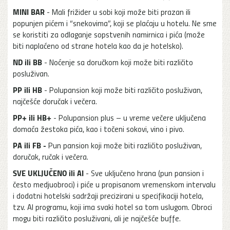
MINI BAR
- Mali frižider u sobi koji može biti prazan ili
popunjen pićem i “snekovima”, koji se plaćaju u hotelu. Ne sme
se koristiti za odlaganje sopstvenih namirnica i pića (može
biti naplaćeno od strane hotela kao da je hotelsko).
ND ili BB
- Noćenje sa doručkom koji može biti različito
posluživan.
PP ili HB
- Polupansion koji može biti različito posluživan,
najčešće doručak i večera.
PP+ ili HB+
- Polupansion plus – u vreme večere uključena
domaća žestoka pića, kao i točeni sokovi, vino i pivo.
PA ili FB -
Pun pansion koji može biti različito posluživan,
doručak, ručak i večera.
SVE UKLJUČENO ili AI
- Sve uključeno hrana (pun pansion i
često medjuobroci) i piće u propisanom vremenskom intervalu
i dodatni hotelski sadržaji precizirani u specifikaciji hotela,
tzv. AI programu, koji ima svaki hotel sa tom uslugom. Obroci
mogu biti različito posluživani, ali je najčešće buffe.