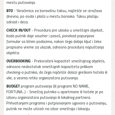
mestu putovanja.
BTO
- Skraćenica za boravišnu taksu, najčešće se izražava
dnevno, po osobi i plaća u mestu boravka. Taksu plaćaju
odrasli i deca.
CHECK IN/OUT
- Procedura pre ulaska u smeštajni objekat,
kada putnik daje voucher i pasoš, ponekad popunjava
formular sa ličnim podacima, nakon čega dobija ključ i čeka
propisano vreme za ulazak, odnosno procedura napuštanja
objekta.
OVERBOOKING
- Prekoračeni kapacitet smeštajnog objekta,
odnosno nedostatak smeštajnih kapaciteta prilikom
checking-a putnika, do čega najčešće dolazi greškom hotela ili
vile, a veoma retko organizatora putovanja.
BUDGET
program putovanja (ili programi NO NAME,
FORTUNA...) - Smeštaj putnika u apartmane ili hotele je po
izboru organizatora putovanja ili lokalnog partnera.
Prihvatanjem programa i potpisivanjem ugovora o putovanju,
putnik ne može uticati na izbor smeštaja i lokaciju.