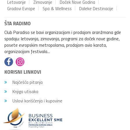
Letovanje
Zimovanje
Doček Nove Godina
Gradovi Evrope
Spa & Wellness
Daleke Destinacije
ŠTA RADIMO
Club Paradiso se bavi organizacijom i prodajom aranžmana gde
spadaju: letovanja, zimovanja, programi za doček nove godine,
posete evropskim metropolama, prodajom avio karata,
organizacijom festivala...
KORISNI LINKOVI
Najčešća pitanja
Knjiga utisaka
Uslovi korišćenja i kupovine