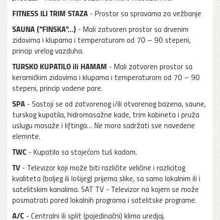
FITNESS ILI TRIM STAZA
- Prostor sa spravama za vežbanje
SAUNA ("FINSKA"...)
- Mali zatvoren prostor sa drvenim
zidovima i klupama i temperaturom od 70 – 90 stepeni,
princip vrelog vazduha.
TURSKO KUPATILO ili HAMAM
- Mali zatvoren prostor sa
keramičkim zidovima i klupama i temperaturom od 70 – 90
stepeni, princip vodene pare.
SPA
- Sastoji se od zatvorenog i/ili otvorenog bazena, saune,
turskog kupatila, hidromasažne kade, trim kabineta i pruža
uslugu masaže i liftinga… Ne mora sadržati sve navedene
elemnte.
TWC
- Kupatilo sa stojećom tuš kadom.
TV
- Televizor koji može biti različite veličine i razlicitog
kvaliteta (boljeg ili lošijeg) prijema slike, sa samo lokalnim ili i
satelitskim kanalima. SAT TV - Televizor na kojem se može
posmatrati pored lokalnih programa i satelitske programe.
A/C
- Centralni ili split (pojedinačni) klima uredjaj.