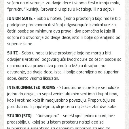
sofom na otvaranje, za dvoje dece i veoma često imaju malu,
“priručnu” kuhinju (proveriti u opisu u katalogu ili na sajtu).
JUNIOR SUITE
- Soba u hotelu (jedna prostorija koja može biti
podeljene paravanom ili slično) odgovarajuće kvadrature za
četiri osobe sa minimum dva prava i dva pomoćna ležaja ili
sofom na otvaranje za dvoje dece, isto ili bolje opremljena od
superior sobe.
SUITE
- Soba u hotelu (dve prostorije koje ne moraju biti
odvojene vratima) odgovarajuće kvadrature za četiri osobe sa
minimum dva prava i dva pomoćna ležaja ili sofom na
otvaranje, za dvoje dece, isto ili bolje opremljena od superior
sobe, često veoma liksuzan.
INTERCONNECTED ROOMS
- Standardne sobe koje se nalaze
jedna do druge, sa sopstvenim ulaznim vratima i kupatilima,
kao i vratima koja ih medjusobno povezuju. Preporučuju se
porodicama ili prijateljima, ali je cena najčešće zbir dve sobe.
STUDIO (STD)
- “Garsonjera” - smeštajna jedinica u vili, bez
predsoblja, u kojoj se u istom prostoru nalazi deo sa
kuhinjskim elementima sa osnovnim priborom za jelo za