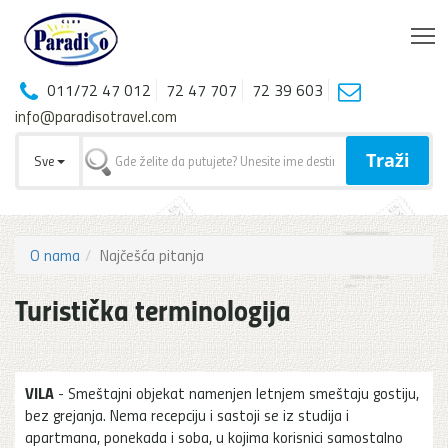
T
011/72 47 012
72 47 707
72 39 603
info@paradisotravel.com
Traži
Sve
O nama
Najčešća pitanja
Turistička terminologija
VILA
- Smeštajni objekat namenjen letnjem smeštaju gostiju,
bez grejanja. Nema recepciju i sastoji se iz studija i
apartmana, ponekada i soba, u kojima korisnici samostalno