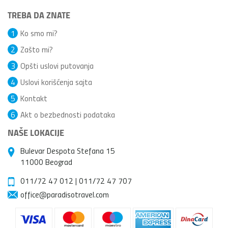
TREBA DA ZNATE
1
Ko smo mi?
2
Zašto mi?
3
Opšti uslovi putovanja
4
Uslovi korišćenja sajta
5
Kontakt
6
Akt o bezbednosti podataka
NAŠE LOKACIJE
Bulevar Despota Stefana 15
11000 Beograd
011/72 47 012
|
011/72 47 707
office@paradisotravel.com