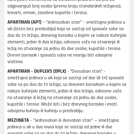
odgovarajući broj osoba (prema broju standardnih ležajeva),
kreveti, orman, zasebno kupatilo i terasa.
APARTMAN (APT)
- “Jednosoban stan” - smeštajna jedinica u
vili (često bez predsoblja) koja se sastoji od spavaće sobe sa
dva do tri ležaja, dnevnog boravka u kojem se nalaze kuhinjski
elementi, jedan ili dva ležaja, odnosno sofa na otvaranje ili
ležaj na otvaranje za jednu do dve osobe, kupatila i terase.
Dnevni boravak i spavaća soba ne moraju biti odvojene
vratima.
APARTMAN - DUPLEKS (DPLX)
- "Dvosoban stan" -
smeštajna jedinica u vili koja se sastoji od dve (ili tri) spavaće
sobe sa po dva do tri ležaja, sa dnevnim boravkom u kojem se
nalaze kuhinjski elementi, jedan ili dva ležaja, odnosno sofa
na otvaranje ili ležaj na otvaranje za jednu do dve osobe,
kupatila i terase. Može biti i bez dnevnog boravka i imati
odvojenu kuhinju ili kuhinju u predsoblju.
MEZONETA
- “Jednosoban ili dvosoban stan” – smeštajna
jedinica u vili u dva nivoa koja se sastoji od jedne ili dve
spavaće sobe sa po dva do tri ležaja, dnevnog boravka u