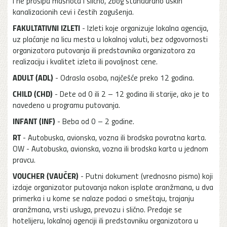
i ne prosipa masnoća i slično, zbog standardno uskih
kanalizacionih cevi i čestih zagušenja.
FAKULTATIVNI IZLETI
- Izleti koje organizuje lokalna agencija,
uz plaćanje na licu mesta u lokalnoj valuti, bez odgovornosti
organizatora putovanja ili predstavnika organizatora za
realizaciju i kvalitet izleta ili povoljnost cene.
ADULT (ADL)
- Odrasla osoba, najčešće preko 12 godina.
CHILD (CHD)
- Dete od 0 ili 2 – 12 godina ili starije, ako je to
navedeno u programu putovanja.
INFANT (INF)
- Beba od 0 – 2 godine.
RT
- Autobuska, avionska, vozna ili brodska povratna karta.
OW - Autobuska, avionska, vozna ili brodska karta u jednom
pravcu.
VOUCHER (VAUČER)
- Putni dokument (vrednosno pismo) koji
izdaje organizator putovanja nakon isplate aranžmana, u dva
primerka i u kome se nalaze podaci o smeštaju, trajanju
aranžmana, vrsti usluga, prevozu i slično. Predaje se
hotelijeru, lokalnoj agenciji ili predstavniku organizatora u