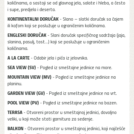
količinama, a sastoji se od glavnog jela, salate i hleba, a često
i supe, predjela i deserta.
KONTINENTALNI DORUČAK
- Slano – slatki doručak sa čajem
ili kafom koji se poslužuje u ograničenim količinama.
ENGLESKI DORUČAK
- Slani doručak specifičnog sadržaja (jaja,
slanina, pasulj, tost…) koji se poslužuje u ograničenim
količinama.
A LA CARTE
- Odabir jela i pića iz jelovnika.
SEA VIEW (SV)
- Pogled iz smeštajne jedinice na more.
MOUNTAIN VIEW (MV)
- Pogled iz smeštajne jedinice na
planinu.
GARDEN VIEW (GV)
- Pogled iz smeštajne jedinice na vrt.
POOL VIEW (PV)
- Pogled iz smeštajne jedinice na bazen.
TERASA
- Otvoreni prostor u smeštajnoj jedinici, dovoljno
veliki, u koji može stati garnitura za sedenje.
BALKON
- Otvoreni prostor u smeštajnoj jedinici, koji najčešće