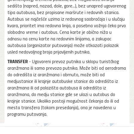
sedišta (napred, nazad, dole, gore...), bez unapred ugovorenog
tipa autobusa, bez propisane maršrute i redovnih stanica.
Autobus se najčešće uzima iz redovnog saobraćaja i u slučaju
kvara, prioritet ima redovna linija, a posebna vožnja čeka prvo
slobodno vreme i autobus. Cena karte je obično niža u
odnosu na cenu karte na redovnim linijama, a zakupac
autobusa (organizator putovanja) može otkazati polazak
usled nedovoljnog broja prijavljenih putnika.
TRANSFER
- Ugovoreni prevoz putnika u sklopu turistčkog
aranžmana ili samo prevoza putnika. Može biti od aerodroma
do odredišta iz aranžmana i obrnuto, može biti od
medjustanice ili krajnje autobuske stanice do odredišta iz
aranžmana ili od polazišta autobusa ili odredišta iz
aranžmana, do medju stanice gde se ulazi u autobus do
krajnje stanice. Ukoliko postoji mogućnost čekanja do ili od
mesta transfera (tokom presedanja), ona je navedeno u
programu putovanja.