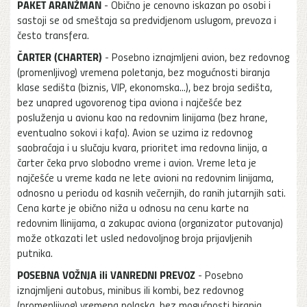
PAKET ARANŽMAN
- Obično je cenovno iskazan po osobi i
sastoji se od smeštaja sa predvidjenom uslugom, prevoza i
često transfera.
ČARTER (CHARTER)
- Posebno iznajmljeni avion, bez redovnog
(promenljivog) vremena poletanja, bez mogućnosti biranja
klase sedišta (biznis, VIP, ekonomska...), bez broja sedišta,
bez unapred ugovorenog tipa aviona i najčešće bez
posluženja u avionu kao na redovnim linijama (bez hrane,
eventualno sokovi i kafa). Avion se uzima iz redovnog
saobraćaja i u slučaju kvara, prioritet ima redovna linija, a
čarter čeka prvo slobodno vreme i avion. Vreme leta je
najčešće u vreme kada ne lete avioni na redovnim linijama,
odnosno u periodu od kasnih večernjih, do ranih jutarnjih sati.
Cena karte je obično niža u odnosu na cenu karte na
redovnim llinijama, a zakupac aviona (organizator putovanja)
može otkazati let usled nedovoljnog broja prijavljenih
putnika.
POSEBNA VOŽNJA ili VANREDNI PREVOZ
- Posebno
iznajmljeni autobus, minibus ili kombi, bez redovnog
(promenljivog) vremena polaska, bez mogućnosti biranja