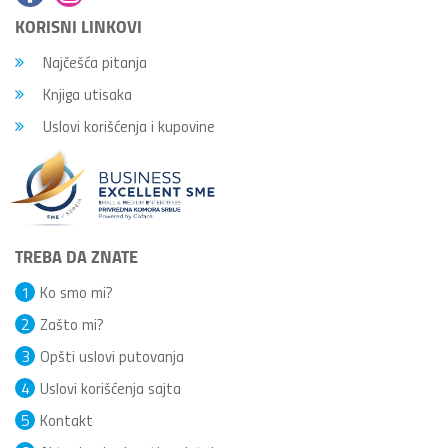
KORISNI LINKOVI
Najčešća pitanja
Knjiga utisaka
Uslovi korišćenja i kupovine
TREBA DA ZNATE
1
Ko smo mi?
2
Zašto mi?
3
Opšti uslovi putovanja
4
Uslovi korišćenja sajta
5
Kontakt