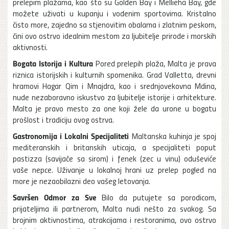
prelepim plažama, kao što su Golden Bay i Mellieha Bay, gde
možete uživati u kupanju i vodenim sportovima. Kristalno
čisto more, zajedno sa stjenovitim obalama i zlatnim peskom,
čini ovo ostrvo idealnim mestom za ljubitelje prirode i morskih
aktivnosti.
Bogata Istorija i Kultura
Pored prelepih plaža, Malta je prava
riznica istorijskih i kulturnih spomenika. Grad Valletta, drevni
hramovi Hagar Qim i Mnajdra, kao i srednjovekovna Mdina,
nude nezaboravno iskustvo za ljubitelje istorije i arhitekture.
Malta je pravo mesto za one koji žele da urone u bogatu
prošlost i tradiciju ovog ostrva.
Gastronomija i Lokalni Specijaliteti
Maltanska kuhinja je spoj
mediteranskih i britanskih uticaja, a specijaliteti poput
pastizza (savijače sa sirom) i fenek (zec u vinu) oduševiće
vaše nepce. Uživanje u lokalnoj hrani uz prelep pogled na
more je nezaobilazni deo vašeg letovanja.
Savršen Odmor za Sve
Bilo da putujete sa porodicom,
prijateljima ili partnerom, Malta nudi nešto za svakog. Sa
brojnim aktivnostima, atrakcijama i restoranima, ovo ostrvo