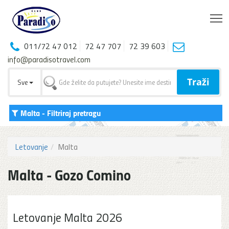
T
011/72 47 012
72 47 707
72 39 603
info@paradisotravel.com
Traži
Sve
Malta
- Filtriraj pretragu
Letovanje
Malta
Malta - Gozo Comino
Letovanje Malta 2026