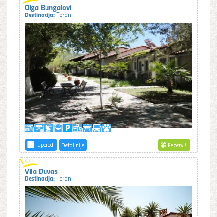
Olga Bungalovi
Destinacija:
Toroni
uporedi
Detaljnije
Rezerviši
Vila Duvas
Destinacija:
Toroni