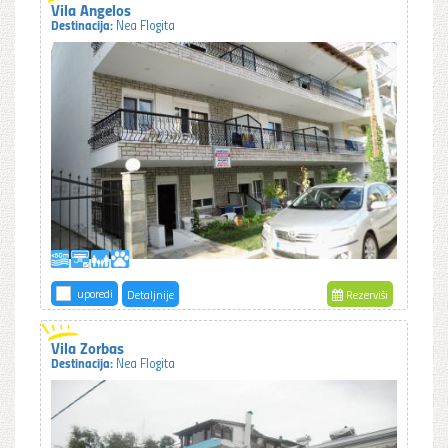
Vila Angelos
Destinacija:
Nea Flogita
uporedi
Detaljnije
Rezerviši
Vila Zorbas
Destinacija:
Nea Flogita