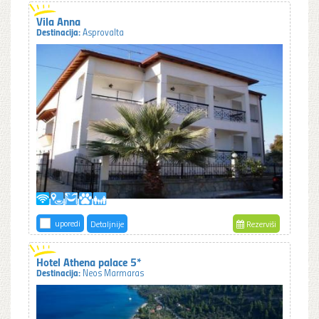
Vila Anna
Destinacija:
Asprovalta
uporedi
Detaljnije
Rezerviši
Hotel Athena palace 5*
Destinacija:
Neos Marmaras