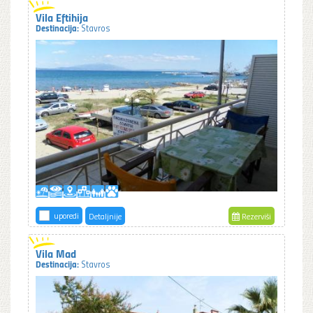
Vila Eftihija
Destinacija:
Stavros
uporedi
Detaljnije
Rezerviši
Vila Mad
Destinacija:
Stavros