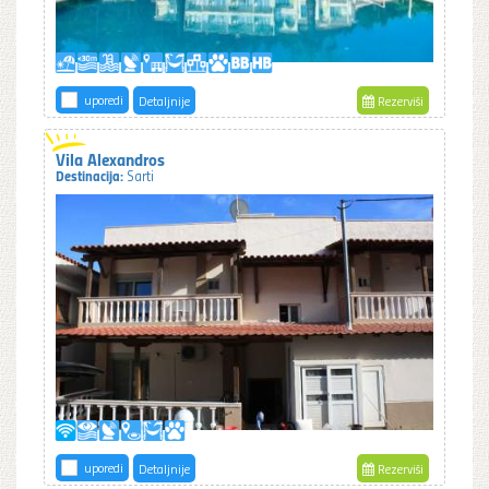
uporedi
Detaljnije
Rezerviši
Vila Alexandros
Destinacija:
Sarti
uporedi
Detaljnije
Rezerviši