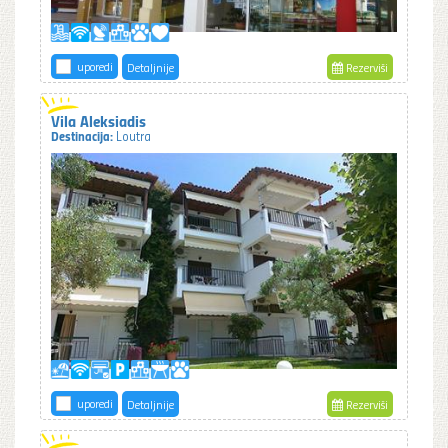
uporedi
Detaljnije
Rezerviši
Vila Aleksiadis
Destinacija:
Loutra
uporedi
Detaljnije
Rezerviši