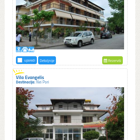
uporedi
Detaljnije
Rezerviši
Vila Evangelis
Destinacija:
Nei Pori