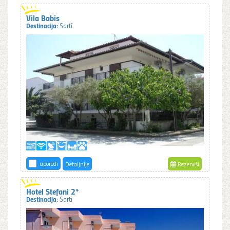
Vila Babis
Destinacija:
Sarti
uporedi
Detaljnije
Rezerviši
Hotel Stefani 2*
Destinacija:
Sarti