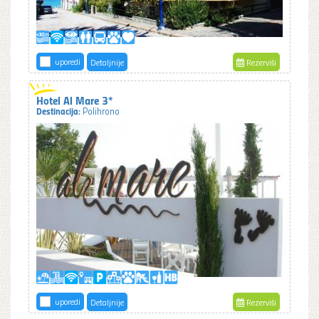
uporedi
Detaljnije
Rezerviši
Hotel Al Mare 3*
Destinacija:
Polihrono
uporedi
Detaljnije
Rezerviši