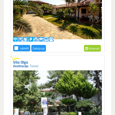
uporedi
Detaljnije
Rezerviši
Vila Olga
Destinacija:
Toroni