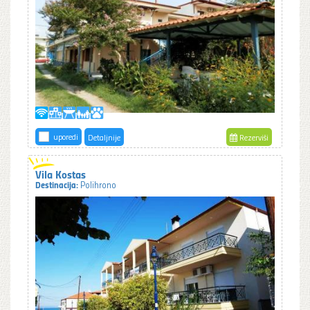
uporedi
Detaljnije
Rezerviši
Vila Kostas
Destinacija:
Polihrono