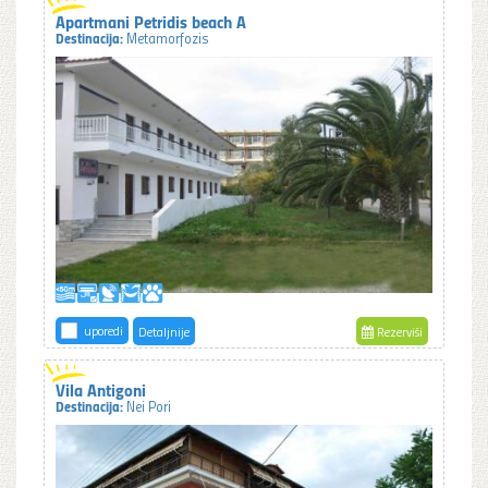
Apartmani Petridis beach A
Destinacija:
Metamorfozis
uporedi
Detaljnije
Rezerviši
Vila Antigoni
Destinacija:
Nei Pori