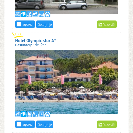
uporedi
Detaljnije
Rezerviši
Hotel Olympic star 4*
Destinacija:
Nei Pori
uporedi
Detaljnije
Rezerviši