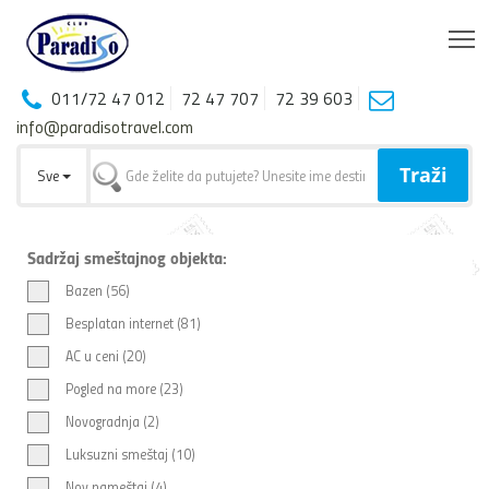
T
011/72 47 012
72 47 707
72 39 603
info@paradisotravel.com
Traži
Sve
Sadržaj smeštajnog objekta:
Bazen (56)
Besplatan internet (81)
AC u ceni (20)
Pogled na more (23)
Novogradnja (2)
Luksuzni smeštaj (10)
Nov nameštaj (4)