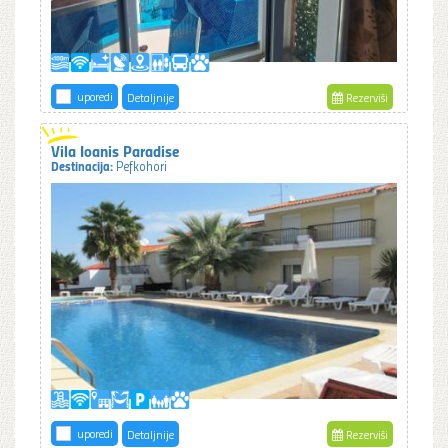
uporedi
Detaljnije
Rezerviši
Vila Ioanis Paradise
Destinacija:
Pefkohori
uporedi
Detaljnije
Rezerviši