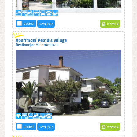
uporedi
Detaljnije
Rezerviši
Apartmani Petridis village
Destinacija:
Metamorfozis
uporedi
Detaljnije
Rezerviši