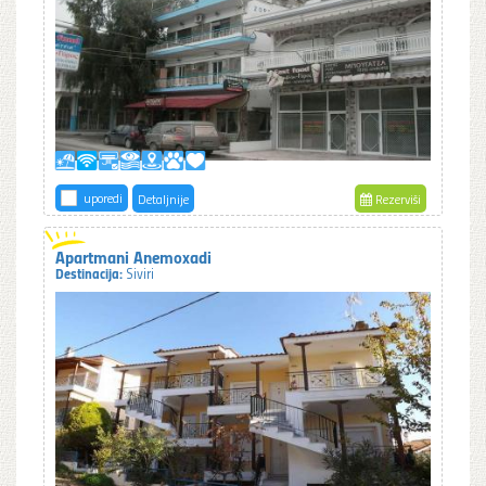
uporedi
Detaljnije
Rezerviši
Apartmani Anemoxadi
Destinacija:
Siviri