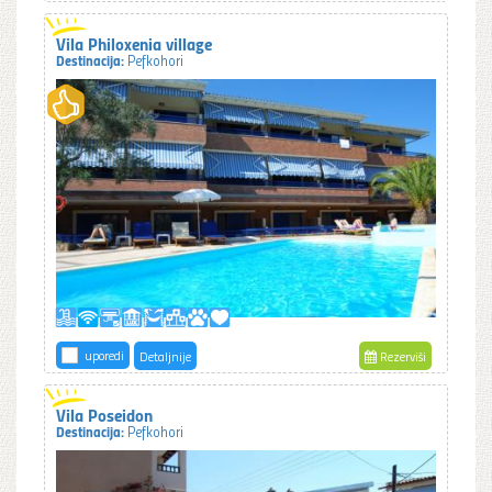
Vila Philoxenia village
Destinacija:
Pefkohori
uporedi
Detaljnije
Rezerviši
Vila Poseidon
Destinacija:
Pefkohori