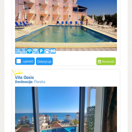
uporedi
Detaljnije
Rezerviši
Vila Oasis
Destinacija:
Paralia