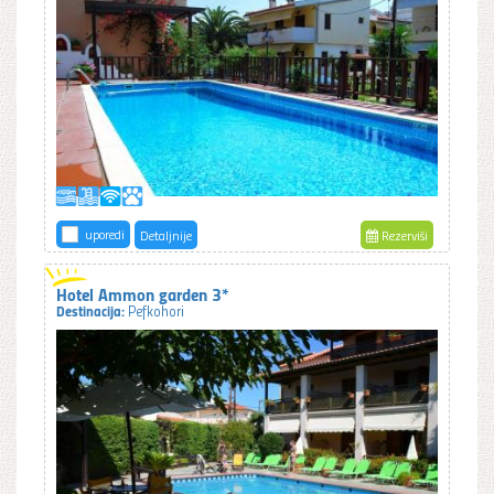
uporedi
Detaljnije
Rezerviši
Hotel Ammon garden 3*
Destinacija:
Pefkohori