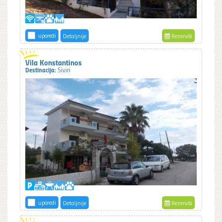
uporedi
Detaljnije
Rezerviši
Vila Konstantinos
Destinacija:
Siviri
uporedi
Detaljnije
Rezerviši