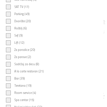
SAT TV (17)
Parking (49)
Dvorište (20)
Roštilj (6)
Sef (9)
Lift (12)
Za porodice (20)
Za parove (2)
Sadržaj za decu (8)
A la carte restoran (21)
Bar (39)
Teretana (19)
Room service (4)
Spa centar (15)
Noćenje/doručak (23)