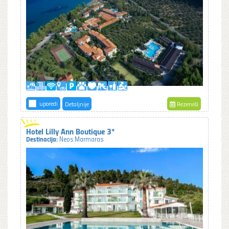
uporedi
Detaljnije
Rezerviši
Hotel Lilly Ann Boutique 3*
Destinacija:
Neos Marmaras