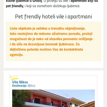
kućne ljubimce u Grčkoj
apartmani koji su
. U pitanju su vile i
pet friendly
, i koji sa osmehom dočekuju ljubimce.
Pet frendly hoteli vile i apartmani
Lista objekata je validna u trenutku objavljivanja.
Iako nastojimo da redovno ažuriramo ponudu, postoji
mogućnost da je neko od vlasnika promenio mišljenje
i da više ne dozvoljava boravak ljubimaca. Za
definitivnu potvrdu molimo Vas da kontaktirate
agenciju.
Vila Nikos
Destinacija:
Afitos