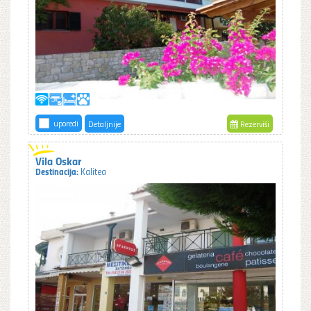
uporedi
Detaljnije
Rezerviši
Vila Oskar
Destinacija:
Kalitea