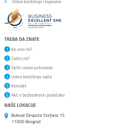
Uslovi korišćenja i kupovine
TREBA DA ZNATE
1
Ko smo mi?
2
Zašto mi?
3
Opšti uslovi putovanja
4
Uslovi korišćenja sajta
5
Kontakt
6
Akt o bezbednosti podataka
NAŠE LOKACIJE
Bulevar Despota Stefana 15
11000 Beograd