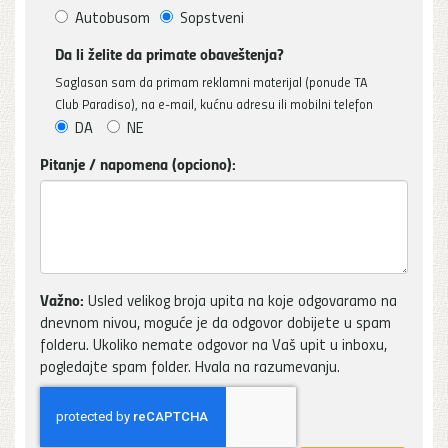
Autobusom
Sopstveni
Da li želite da primate obaveštenja?
Saglasan sam da primam reklamni materijal (ponude TA
Club Paradiso), na e-mail, kućnu adresu ili mobilni telefon
DA
NE
Pitanje / napomena (opciono):
Važno:
Usled velikog broja upita na koje odgovaramo na
dnevnom nivou, moguće je da odgovor dobijete u spam
folderu. Ukoliko nemate odgovor na Vaš upit u inboxu,
pogledajte spam folder. Hvala na razumevanju.