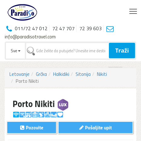
T
011/72 47 012
72 47 707
72 39 603
info@paradisotravel.com
Traži
Sve
Letovanje
Grčka
Halkidiki
Sitonija
Nikiti
Porto Nikiti
Porto Nikiti
Pozovite
Pošaljite upit