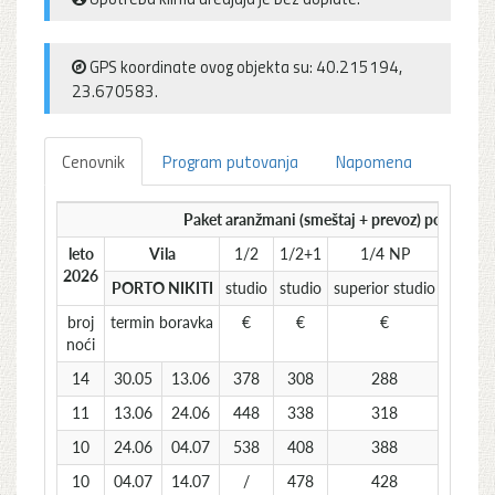
GPS koordinate ovog objekta su: 40.215194,
23.670583.
Cenovnik
Program putovanja
Napomena
Paket aranžmani (smeštaj + prevoz) po osobi
leto
Vila
1/2
1/2+1
1/4 NP
1/4
2026
PORTO NIKITI
studio
studio
superior studio
apart
broj
termin boravka
€
€
€
€
noći
14
30.05
13.06
378
308
288
288
11
13.06
24.06
448
338
318
318
10
24.06
04.07
538
408
388
388
10
04.07
14.07
/
478
428
428