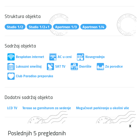
Struktura objekta
Studio 1/2
Studio 1/2+1
Apartman 1/3
Apartman 1/4
Sadržaj objekta
Besplatan internet
AC u ceni
Novogradnja
Luksuzni smeštaj
SAT TV
Dvorište
Za porodice
Club Paradiso preporuka
Dodatni sadržaj objekta
LCD TV
Terasa sa garniturom za sedenje
Mogućnost parkiranja u okolini vile
x
Poslednjih 5 pregledanih