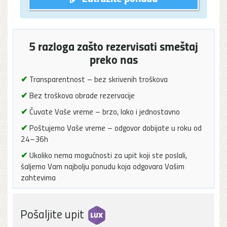
5 razloga zašto rezervisati smeštaj
preko nas
✔
Transparentnost – bez skrivenih troškova
✔
Bez troškova obrade rezervacije
✔
Čuvate Vaše vreme – brzo, lako i jednostavno
✔
Poštujemo Vaše vreme – odgovor dobijate u roku od
24–36h
✔
Ukoliko nema mogućnosti za upit koji ste poslali,
šaljemo Vam najbolju ponudu koja odgovara Vašim
zahtevima
Pošaljite upit