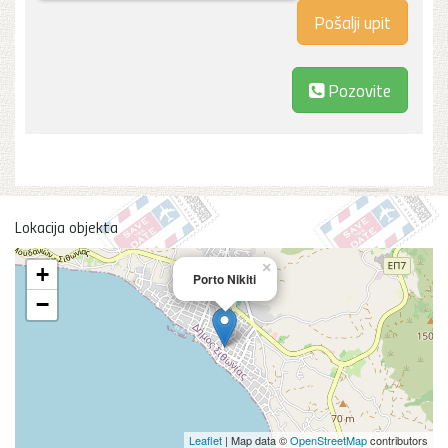
Pozovite
Lokacija objekta
×
+
Porto Nikiti
−
Leaflet
| Map data ©
OpenStreetMap
contributors