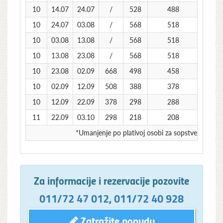
10
14.07
24.07
/
528
488
488
10
24.07
03.08
/
568
518
518
10
03.08
13.08
/
568
518
518
10
13.08
23.08
/
568
518
518
10
23.08
02.09
668
498
458
458
10
02.09
12.09
508
388
378
378
10
12.09
22.09
378
298
288
288
11
22.09
03.10
298
218
208
208
*Umanjenje po plativoj osobi za sopstveni prevo
Za informacije i rezervacije pozovite
011/72 47 012
,
011/72 40 928
Zatražite ponudu