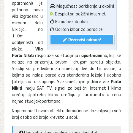
apartmani) je
Mogućnost parkiranja u okolini
potpuno nova
Besplatan bežični internet
vila izgrađena u
Klima bez doplate
mirnom delu
Nikitija, na
Odličan izbor za porodice
110m
Rezerviši odmah!
udaljenosti od
Vila
plaže.
Porto Nikiti
apartmani
raspolaže sa studijima i
ma, koji se
nalaze na prizemlju, prvom i drugom spratu objekta.
Studiji su predviđeni za smeštaj dve do tri osobe, u
kojima se nalazi pored dva standardna ležaja i udobna
Porto
fotelja na rasklapanje. Sve smeštajne jedinice vile
Nikiti
imaju SAT TV, signal za bežični internet i klima
uređaj. Upotreba klima uređaja je uračunata u cenu
najma studija/apartmana.
Napomena: U ovom objektu domaćini ne dozvoljavaju veći
broj osoba od broja kreveta u sobi.
Upotreba klima uredjaja je bez doplate!