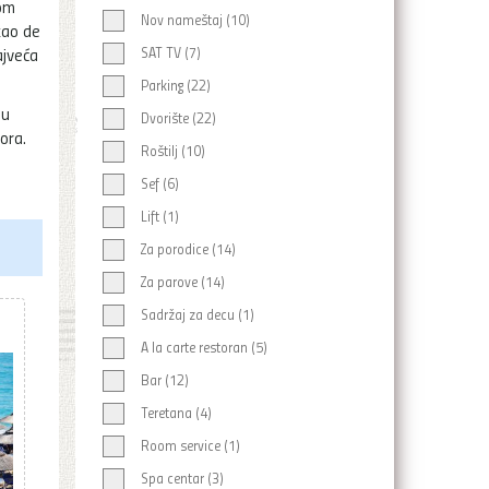
nom
Nov nameštaj (10)
kao de
ajveća
SAT TV (7)
Parking (22)
đu
Dvorište (22)
ora.
Roštilj (10)
Sef (6)
Lift (1)
Za porodice (14)
Za parove (14)
Sadržaj za decu (1)
A la carte restoran (5)
Bar (12)
Teretana (4)
Room service (1)
Spa centar (3)