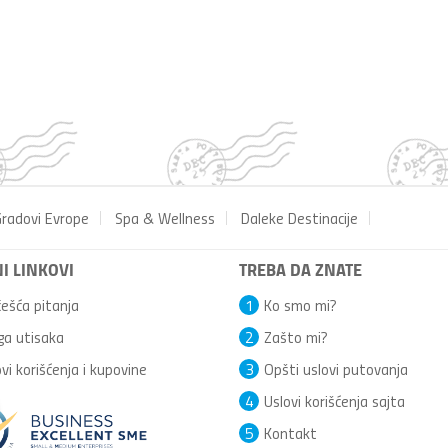
radovi Evrope
Spa & Wellness
Daleke Destinacije
I LINKOVI
TREBA DA ZNATE
ešća pitanja
1
Ko smo mi?
ga utisaka
2
Zašto mi?
vi korišćenja i kupovine
3
Opšti uslovi putovanja
4
Uslovi korišćenja sajta
5
Kontakt