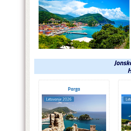
Jonsk
H
Parga
Letovanje 2026
Le