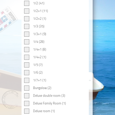
1/2 (41)
1/2+1 (11)
1/2+2 (1)
1/3 (35)
1/3+1 (9)
1/4 (28)
1/4+1 (8)
1/4+2 (1)
1/5 (7)
1/6 (2)
1/7+1 (1)
Bungalow (2)
Deluxe double room (3)
Deluxe Family Room (1)
Deluxe room (1)