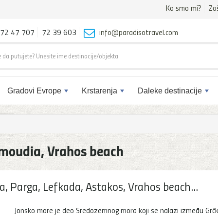
Ko smo mi?
Za
72 47 707
72 39 603
info@paradisotravel.com
Gradovi Evrope
Krstarenja
Daleke destinacije
Amoudia, Vrahos beach
, Parga, Lefkada, Astakos, Vrahos beach...
Jonsko more je deo Sredozemnog mora koji se nalazi između Grčk