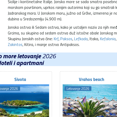
Sicilije i kontinetalne Italije. Jonsko more se sada smatra poseb
morskom površinom, uprkos ranijim autorima koji su ga smatrali 
Jadranskog mora. U Jonskom moru, južno od Grčke, izmerena je n
dubina u Sredozemlju (4.900 m).
Jonska ostrva ili Sedam ostrva, kako je ustaljen naziv za njih me
Grcima, su skupina od sedam ostrva duž istočne obale Jonskog m
Skupinu Jonskih ostva čine:
Krf
,
Paksos
,
Lefkada
, Itaka,
Kefalonia
,
Zakintos
, Kitira, i manje ostrvo Antipaksos.
o more letovanje
2026
oteli i apartmani
Sivota
Vrahos beach
tovanje 2026
Letovanje 2026