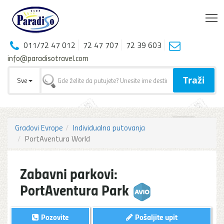
T
011/72 47 012
72 47 707
72 39 603
info@paradisotravel.com
Traži
Sve
Gradovi Evrope
Individualna putovanja
PortAventura World
Zabavni parkovi:
PortAventura Park
Pozovite
Pošaljite upit