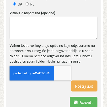
DA
NE
Pitanje / napomena (opciono):
Važno:
Usled velikog broja upita na koje odgovaramo na
dnevnom nivou, moguće je da odgovor dobijete u spam
folderu. Ukoliko nemate odgovor na Vaš upit u inboxu,
pogledajte spam folder. Hvala na razumevanju.
Pozovite