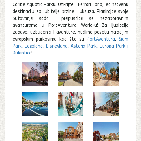
Caribe Aquatic Parku. Otkrijte i Ferrari Land, jedinstvenu
destinaciju za ljubitelje brzine i luksuza. Planirajte svoje
putovanje sada i prepustite se nezaboravnim
avanturama u PortAventura World-u! Za ljubitelje
zabave, uzbuđenja i avanture, nudimo posetu najboljim
evropskim parkovima kao što su
PortAventura
,
Siam
Park
,
Legoland
,
Disneyland
,
Asterix Park
,
Europa Park i
Rulantica
!