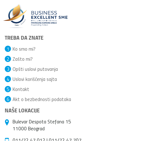
TREBA DA ZNATE
1
Ko smo mi?
2
Zašto mi?
3
Opšti uslovi putovanja
4
Uslovi korišćenja sajta
5
Kontakt
6
Akt o bezbednosti podataka
NAŠE LOKACIJE
Bulevar Despota Stefana 15
11000 Beograd
011/72 47 012
|
011/72 47 707