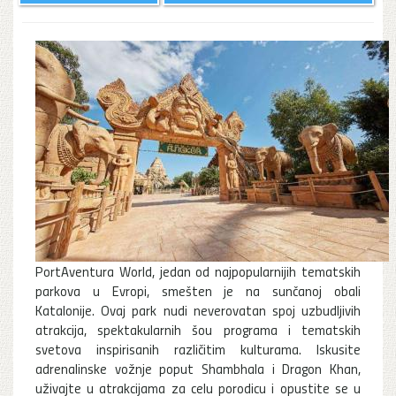
PortAventura World, jedan od najpopularnijih tematskih
parkova u Evropi, smešten je na sunčanoj obali
Katalonije. Ovaj park nudi neverovatan spoj uzbudljivih
atrakcija, spektakularnih šou programa i tematskih
svetova inspirisanih različitim kulturama. Iskusite
adrenalinske vožnje poput Shambhala i Dragon Khan,
uživajte u atrakcijama za celu porodicu i opustite se u