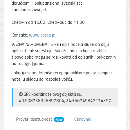
doručkom ili polupansiona (švedski sto,
samoposluživanje).
Check-in od 15:00 Check-out do 11:00
Kontakt:
www.tosca.gr
VAŽNA NAPOMENA : Slike i opis hotela služe da daju
opšti utisak smeštaju. Sadržaj hotela kao i različiti
tipova soba mogu se razlikovati od opisanih i prikazanih
na fotografijama.
Lokaciju sobe definiše recepcija prilikom prijavljivanja u
hotel u skladu sa raspoloživošću.
GPS koordinate ovog objekta su:
40.908738928897804, 24.366749847174397.
Proveri dostupnost
Cenovnik
Novo