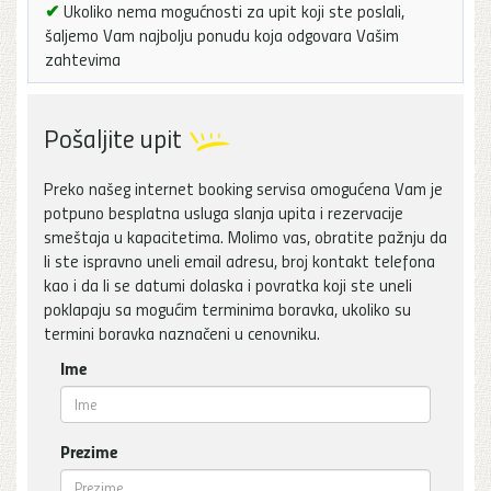
✔
Ukoliko nema mogućnosti za upit koji ste poslali,
šaljemo Vam najbolju ponudu koja odgovara Vašim
zahtevima
Pošaljite upit
Preko našeg internet booking servisa omogućena Vam je
potpuno besplatna usluga slanja upita i rezervacije
smeštaja u kapacitetima. Molimo vas, obratite pažnju da
li ste ispravno uneli email adresu, broj kontakt telefona
kao i da li se datumi dolaska i povratka koji ste uneli
poklapaju sa mogućim terminima boravka, ukoliko su
termini boravka naznačeni u cenovniku.
Ime
Prezime