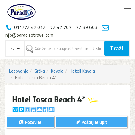
T
011/72 47 012
72 47 707
72 39 603
info@paradisotravel.com
Traži
Sve
Letovanje
Grčka
Kavala
Hoteli Kavala
Hotel Tosca Beach 4*
Hotel Tosca Beach 4*
Pozovite
Pošaljite upit