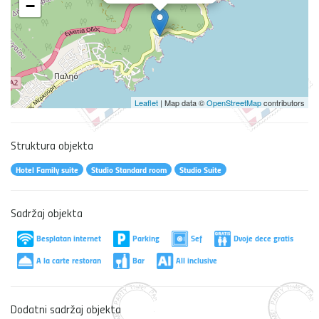
−
Leaflet
| Map data ©
OpenStreetMap
contributors
Struktura objekta
Hotel Family suite
Studio Standard room
Studio Suite
Sadržaj objekta
Besplatan internet
Parking
Sef
Dvoje dece gratis
A la carte restoran
Bar
All inclusive
Dodatni sadržaj objekta