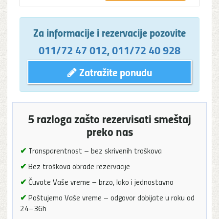
Za informacije i rezervacije pozovite
011/72 47 012
,
011/72 40 928
Zatražite ponudu
5 razloga zašto rezervisati smeštaj
preko nas
✔
Transparentnost – bez skrivenih troškova
✔
Bez troškova obrade rezervacije
✔
Čuvate Vaše vreme – brzo, lako i jednostavno
✔
Poštujemo Vaše vreme – odgovor dobijate u roku od
24–36h