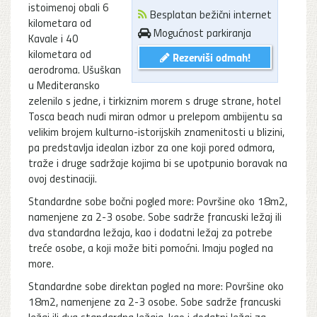
istoimenoj obali 6
Besplatan bežični internet
kilometara od
Mogućnost parkiranja
Kavale i 40
kilometara od
Rezerviši odmah!
aerodroma. Ušuškan
u Mediteransko
zelenilo s jedne, i tirkiznim morem s druge strane, hotel
Tosca beach nudi miran odmor u prelepom ambijentu sa
velikim brojem kulturno-istorijskih znamenitosti u blizini,
pa predstavlja idealan izbor za one koji pored odmora,
traže i druge sadržaje kojima bi se upotpunio boravak na
ovoj destinaciji.
Standardne sobe bočni pogled more: Površine oko 18m2,
namenjene za 2-3 osobe. Sobe sadrže francuski ležaj ili
dva standardna ležaja, kao i dodatni ležaj za potrebe
treće osobe, a koji može biti pomoćni. Imaju pogled na
more.
Standardne sobe direktan pogled na more: Površine oko
18m2, namenjene za 2-3 osobe. Sobe sadrže francuski
ležaj ili dva standardna ležaja, kao i dodatni ležaj za