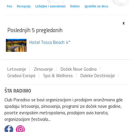
Fen
Recepcija
Ležaljke i suncobrani
Doktor
Igralište za decu
x
Poslednjih 5 pregledanih
Hotel Tosca Beach 4*
Letovanje
Zimovanje
Doček Nove Godina
Gradovi Evrope
Spa & Wellness
Daleke Destinacije
ŠTA RADIMO
Club Paradiso se bavi organizacijom i prodajom aranžmana gde
spadaju: letovanja, zimovanja, programi za doček nove godine,
posete evropskim metropolama, prodajom avio karata,
organizacijom festivala...