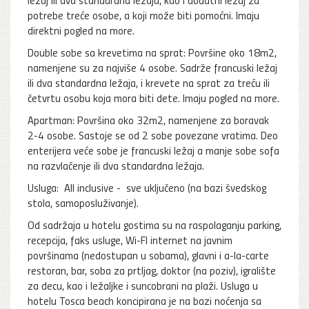
potrebe treće osobe, a koji može biti pomoćni. Imaju
direktni pogled na more.
Double sobe sa krevetima na sprat: Površine oko 18m2,
namenjene su za najviše 4 osobe. Sadrže francuski ležaj
ili dva standardna ležaja, i krevete na sprat za treću ili
četvrtu osobu koja mora biti dete. Imaju pogled na more.
Apartman: Površina oko 32m2, namenjene za boravak
2-4 osobe. Sastoje se od 2 sobe povezane vratima. Deo
enterijera veće sobe je francuski ležaj a manje sobe sofa
na razvlačenje ili dva standardna ležaja.
Usluga: All inclusive - sve uključeno (na bazi švedskog
stola, samoposluživanje).
Od sadržaja u hotelu gostima su na raspolaganju parking,
recepcija, faks usluge, Wi-FI internet na javnim
površinama (nedostupan u sobama), glavni i a-la-carte
restoran, bar, soba za prtljag, doktor (na poziv), igralište
za decu, kao i ležaljke i suncobrani na plaži. Usluga u
hotelu Tosca beach koncipirana je na bazi noćenja sa