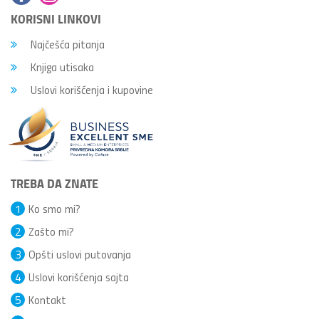
KORISNI LINKOVI
Najčešća pitanja
Knjiga utisaka
Uslovi korišćenja i kupovine
TREBA DA ZNATE
1
Ko smo mi?
2
Zašto mi?
3
Opšti uslovi putovanja
4
Uslovi korišćenja sajta
5
Kontakt