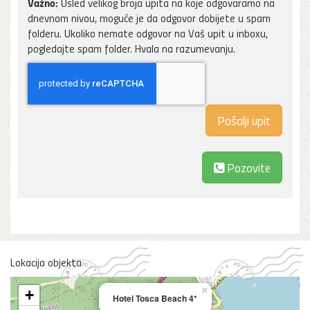
Važno:
Usled velikog broja upita na koje odgovaramo na
dnevnom nivou, moguće je da odgovor dobijete u spam
folderu. Ukoliko nemate odgovor na Vaš upit u inboxu,
pogledajte spam folder. Hvala na razumevanju.
Pozovite
Lokacija objekta
×
+
Hotel Tosca Beach 4*