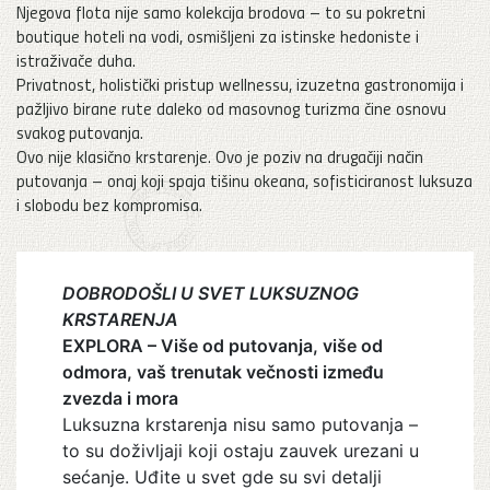
Njegova flota nije samo kolekcija brodova – to su pokretni
boutique hoteli na vodi, osmišljeni za istinske hedoniste i
istraživače duha.
Privatnost, holistički pristup wellnessu, izuzetna gastronomija i
pažljivo birane rute daleko od masovnog turizma čine osnovu
svakog putovanja.
Ovo nije klasično krstarenje. Ovo je poziv na drugačiji način
putovanja – onaj koji spaja tišinu okeana, sofisticiranost luksuza
i slobodu bez kompromisa.