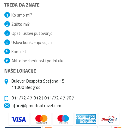
TREBA DA ZNATE
1
Ko smo mi?
2
Zašto mi?
3
Opšti uslovi putovanja
4
Uslovi korišćenja sajta
5
Kontakt
6
Akt o bezbednosti podataka
NAŠE LOKACIJE
Bulevar Despota Stefana 15
11000 Beograd
011/72 47 012
|
011/72 47 707
office@paradisotravel.com