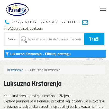
T
011/72 47 012
72 47 707
72 39 603
info@paradisotravel.com
Traži
Sve
Luksuzna Krstarenja
- Filtriraj pretragu
Krstarenja
Luksuzna Krstarenja
Luksuzna Krstarenja
Kada krstarenje postaje umetnost življenja
Explora Journeys je vizionarski projekat koji objedinjuje švajcarsku
preciznost, italijansku strast i najsuptilniji oblik luksuza na moru.