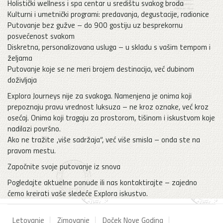
Holistički wellness i spa centar u središtu svakog broda
Kulturni i umetnički programi: predavanja, degustacije, radionice
Putovanje bez gužve – do 900 gostiju uz besprekornu
posvećenost svakom
Diskretna, personalizovana usluga – u skladu s vašim tempom i
željama
Putovanje koje se ne meri brojem destinacija, već dubinom
doživljaja
Explora Journeys nije za svakoga. Namenjena je onima koji
prepoznaju pravu vrednost luksuza – ne kroz oznake, već kroz
osećaj. Onima koji tragaju za prostorom, tišinom i iskustvom koje
nadilazi površno.
Ako ne tražite „više sadržaja“, već više smisla – onda ste na
pravom mestu.
Započnite svoje putovanje iz snova
Pogledajte aktuelne ponude ili nas kontaktirajte – zajedno
ćemo kreirati vaše sledeće Explora iskustvo.
Letovanje
Zimovanje
Doček Nove Godina