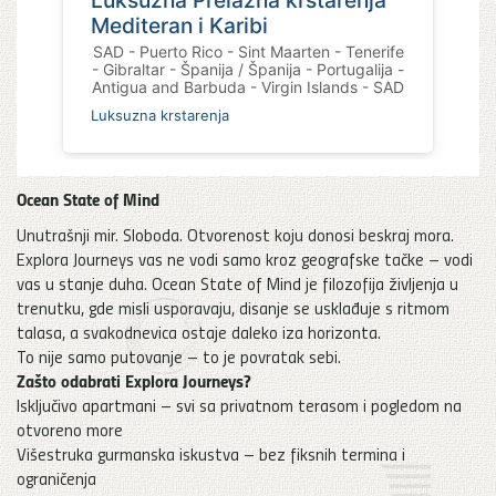
Ocean State of Mind
Unutrašnji mir. Sloboda. Otvorenost koju donosi beskraj mora.
Explora Journeys vas ne vodi samo kroz geografske tačke – vodi
vas u stanje duha. Ocean State of Mind je filozofija življenja u
trenutku, gde misli usporavaju, disanje se usklađuje s ritmom
talasa, a svakodnevica ostaje daleko iza horizonta.
To nije samo putovanje – to je povratak sebi.
Zašto odabrati Explora Journeys?
Isključivo apartmani – svi sa privatnom terasom i pogledom na
otvoreno more
Višestruka gurmanska iskustva – bez fiksnih termina i
ograničenja