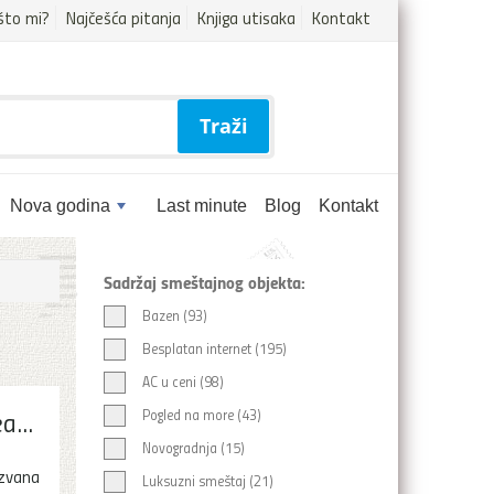
što mi?
Najčešća pitanja
Knjiga utisaka
Kontakt
Traži
Nova godina
Last minute
Blog
Kontakt
Sadržaj smeštajnog objekta:
Bazen (93)
Besplatan internet (195)
AC u ceni (98)
a...
Pogled na more (43)
Novogradnja (15)
ozvana
Luksuzni smeštaj (21)