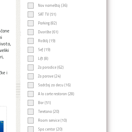
Nov nameštaj (36)
m
SAT TV (51)
Parking (82)
eščane
Dvorište (61)
i
Roštilj (19)
ivota,
eliki
Sef (19)
i,
Lift (8)
Za porodice (62)
ke i
Za parove (24)
Sadržaj za decu (16)
A la carte restoran (28)
Bar (51)
Teretana (20)
Room service (10)
Spa centar (20)