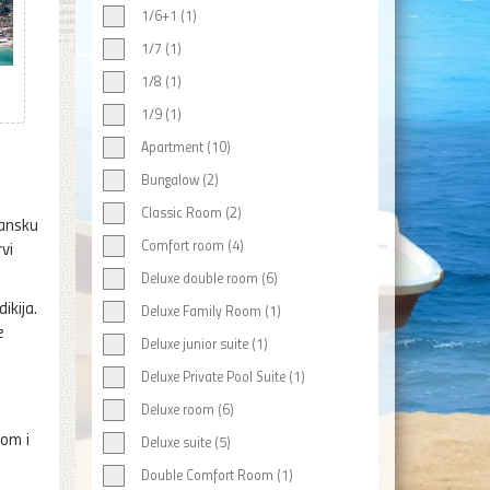
1/6+1 (1)
1/7 (1)
1/8 (1)
1/9 (1)
Apartment (10)
Bungalow (2)
Classic Room (2)
ransku
Comfort room (4)
vi
Deluxe double room (6)
ikija.
Deluxe Family Room (1)
e
Deluxe junior suite (1)
Deluxe Private Pool Suite (1)
Deluxe room (6)
dom i
Deluxe suite (5)
Double Comfort Room (1)