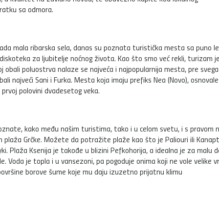
vratku sa odmora.
kada mala ribarska sela, danas su poznata turistička mesta sa puno le
 i diskoteka za ljubitelje noćnog života. Kao što smo već rekli, turizam j
oj obali poluostrva nalaze se najveća i najpopularnija mesta, pre svega
ali najveći Sani i Furka. Mesta koja imaju prefiks Nea (Novo), osnovale
u prvoj polovini dvadesetog veka.
nate, kako među našim turistima, tako i u celom svetu, i s pravom 
ih plaža Grčke. Možete da potražite plaže kao što je Paliouri ili Kanapt
i. Plaža Ksenija je takođe u blizini Pefkohorija, a idealna je za malu 
ode. Voda je topla i u vansezoni, pa pogoduje onima koji ne vole velike v
e površine borove šume koje mu daju izuzetno prijatnu klimu