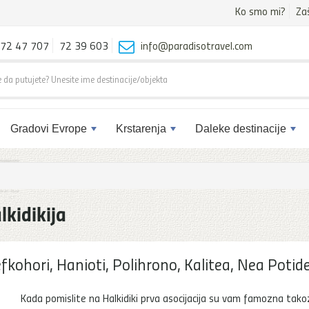
Ko smo mi?
Za
72 47 707
72 39 603
info@paradisotravel.com
Gradovi Evrope
Krstarenja
Daleke destinacije
lkidikija
ohori, Hanioti, Polihrono, Kalitea, Nea Potide
Kada pomislite na Halkidiki prva asocijacija su vam famozna tak