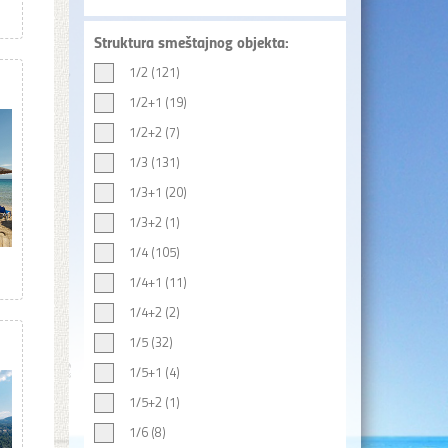
Struktura smeštajnog objekta:
1/2 (121)
1/2+1 (19)
1/2+2 (7)
1/3 (131)
1/3+1 (20)
1/3+2 (1)
1/4 (105)
1/4+1 (11)
1/4+2 (2)
1/5 (32)
1/5+1 (4)
1/5+2 (1)
1/6 (8)