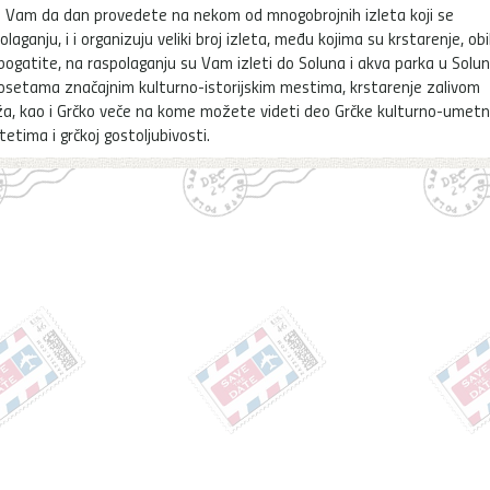
 Vam da dan provedete na nekom od mnogobrojnih izleta koji se
laganju, i i organizuju veliki broj izleta, među kojima su krstarenje, obil
obogatite, na raspolaganju su Vam izleti do Soluna i akva parka u Solun
osetama značajnim kulturno-istorijskim mestima, krstarenje zalivom
a, kao i Grčko veče na kome možete videti deo Grčke kulturno-umetn
tetima i grčkoj gostoljubivosti.