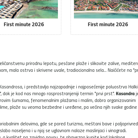
First minute 2026
First minute 2026
ličanstvenu prirodnu lepotu, pesčane plaže i slikovite zalive, medite
m, mala ostrva i skrivene uvale, tradiocionalna sela... Naićićete na "pr
asandrosa, i predstavlja najzapadnije i najposećenije poluostrvo Halkid
Kasandra
dok je kod nas mnogo rasprostranjeniji termin "prvi prst".
j
i, borovim šumama, fenomenalnim plažama i malim, dobro organizovanim
klime, plaže su veoma bezbedne i uređene, pa većina njih svake godine
riobalnim delovima, gde se pored turizma, meštani bave i poljoprivre
abo naseljena i u njoj se uglavnom nalaze maslinjaci i vinogradi.
na, a kvalitet na zavidno novou, te obavezno kupite kod lokalnog