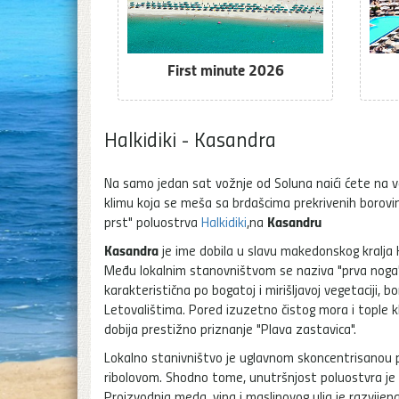
First minute 2026
Halkidiki - Kasandra
Na samo jedan sat vožnje od Soluna naići ćete na ve
klimu koja se meša sa brdašcima prekrivenih borovino
Kasandru
prst" poluostrva
Halkidiki
,na
Kasandra
je ime dobila u slavu makedonskog kralja K
Među lokalnim stanovništvom se naziva "prva noga", 
karakteristična po bogatoj i mirišljavoj vegetacij
Letovalištima. Pored izuzetno čistog mora i tople 
dobija prestižno priznanje "Plava zastavica".
Lokalno stanivništvo je uglavnom skoncentrisanou p
ribolovom. Shodno tome, unutršnjost poluostvra je sl
Proizvodnja meda, vina i maslinovog ulja je razvije