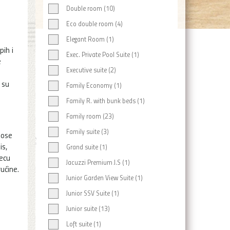
Double room (10)
Eco double room (4)
Elegant Room (1)
pih i
Exec. Private Pool Suite (1)
e
Executive suite (2)
 su
Family Economy (1)
Family R. with bunk beds (1)
Family room (23)
Family suite (3)
nose
is,
Grand suite (1)
decu
Jacuzzi Premium J.S (1)
rućine.
Junior Garden View Suite (1)
Junior SSV Suite (1)
Junior suite (13)
Loft suite (1)