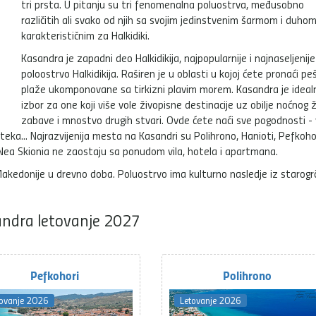
tri prsta. U pitanju su tri fenomenalna poluostrva, međusobno
različitih ali svako od njih sa svojim jedinstvenim šarmom i duho
karakterističnim za Halkidiki.
Kasandra je zapadni deo Halkidikija, najpopularnije i najnaseljenije
poloostrvo Halkidikija. Raširen je u oblasti u kojoj ćete pronaći p
plaže ukomponovane sa tirkizni plavim morem. Kasandra je idealn
izbor za one koji više vole živopisne destinacije uz obilje noćnog ž
zabave i mnostvo drugih stvari. Ovde ćete naći sve pogodnosti - v
oteka... Najrazvijenija mesta na Kasandri su Polihrono, Hanioti, Pefkohor
Nea Skionia ne zaostaju sa ponudom vila, hotela i apartmana.
Makedonije u drevno doba. Poluostrvo ima kulturno nasledje iz starogrč
ndra letovanje 2027
Pefkohori
Polihrono
tovanje 2026
Letovanje 2026