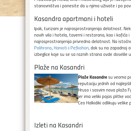
stanovništva i ponesite da u njima uživate i po po
Kasandra apartmani i hoteli
Ipak, turizam je najrasprostranjenija delatnost. Ne
novih vila i hotela, taverni i restorana, kao i kafića
najrasprostranjenija privredna delatnost. Na istočn
Polihrono
,
Hanioti
i
Pefkohori
, dok su na zapadnoj ob
izbeglice koje su se sa raznih strana ovde doselile 
Plaže na Kasandri
Plaže Kasandre
su veoma poz
reputaciju jednih od najlepš
Hruso i sasvim nova plaža Fyk
jer ima veliki pojas plitke v
Ceo Halkidiki odlikuju velik
Izleti na Kasandri