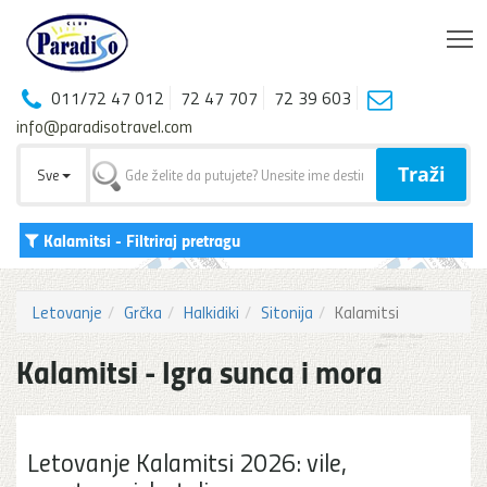
T
011/72 47 012
72 47 707
72 39 603
info@paradisotravel.com
Traži
Sve
Kalamitsi
- Filtriraj pretragu
Letovanje
Grčka
Halkidiki
Sitonija
Kalamitsi
Kalamitsi - Igra sunca i mora
Letovanje Kalamitsi 2026: vile,