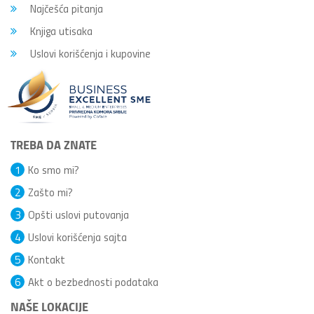
Najčešća pitanja
Knjiga utisaka
Uslovi korišćenja i kupovine
TREBA DA ZNATE
1
Ko smo mi?
2
Zašto mi?
3
Opšti uslovi putovanja
4
Uslovi korišćenja sajta
5
Kontakt
6
Akt o bezbednosti podataka
NAŠE LOKACIJE