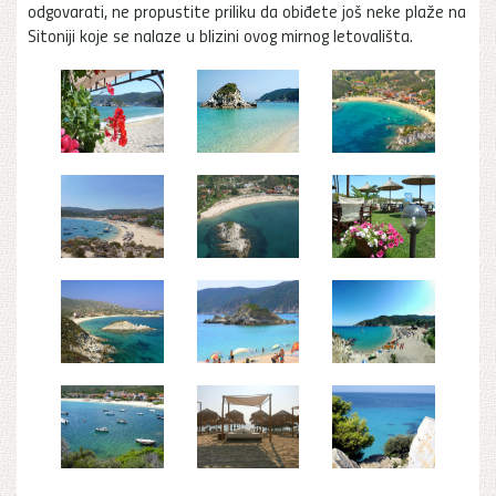
odgovarati, ne propustite priliku da obiđete još neke plaže na
Sitoniji koje se nalaze u blizini ovog mirnog letovališta.