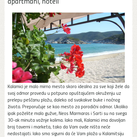
apartmani, hoteli
Kalamici je malo mirno mesto skoro idealno za sve koji žele da
svoj odmor provedu u potpuno opuštajućem okruženju uz
prelepu peščanu plažu, daleko od svakakve buke i noćnog
života. Preporučuje se kao mesto za porodični odmor. Ukoliko
ipak poželite malo gužve, Neos Marmaras i Sarti su na svega
30-ak minuta vožnje kolima. Iako mali, Kalamici ima dovoljan
broj taverni i marketa, tako da Vam ovde ništa neće
nedostajati. Iako smo sigurni da će Vam plaža u Kalamitsiju