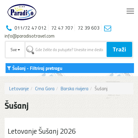
T
011/72 47 012
72 47 707
72 39 603
info@paradisotravel.com
Traži
Sve
Šušanj
- Filtriraj pretragu
Letovanje
Crna Gora
Barska rivijera
Šušanj
Šušanj
Letovanje Šušanj 2026