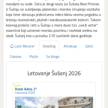
naseljeni su ovde. Zato je drugi naziv za Šušanj-Novi Pristan.
U Šušnju se sučeljavaju planinska i morska strujanja vazduha
koja time obrazuju jedinstvenu mikro klimu veoma pogodnu u
lečenju reumatskih, plućnih i kardiovaskularnih bolesti. Tokom
kasnog proleća i leti u Šušnju s mora duva tzv „sveži vetar“
maestral koji uznemiri morsku površinu i rashladi vrelinu na
obali. Šušanj ima u proseku 270 sunčanih dana godišnje.
Last Minute!
Smeštaj
Atrakcije
Izleti
Zabava
Plaže
Sa bloga
Letovanje Šušanj 2026
Hotel Adria 2*
Letovanje 2026