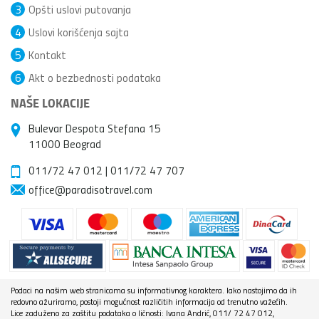
3
Opšti uslovi putovanja
4
Uslovi korišćenja sajta
5
Kontakt
6
Akt o bezbednosti podataka
NAŠE LOKACIJE
Bulevar Despota Stefana 15
11000 Beograd
011/72 47 012
|
011/72 47 707
office@paradisotravel.com
Podaci na našim web stranicama su informativnog karaktera. Iako nastojimo da ih
redovno ažuriramo, postoji mogućnost različitih informacija od trenutno važećih.
Lice zaduženo za zaštitu podataka o ličnosti: Ivana Andrić, 011/ 72 47 012,