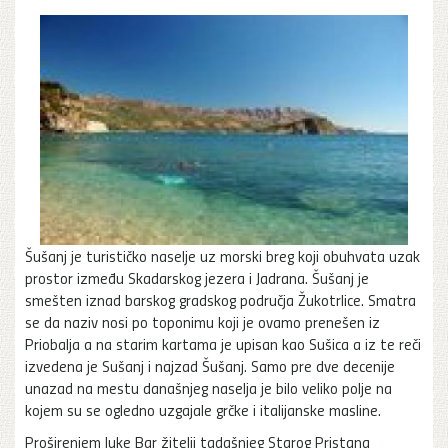
Šušanj je turističko naselje uz morski breg koji obuhvata uzak
prostor između Skadarskog jezera i Jadrana. Šušanj je
smešten iznad barskog gradskog područja Žukotrlice. Smatra
se da naziv nosi po toponimu koji je ovamo prenešen iz
Priobalja a na starim kartama je upisan kao Sušica a iz te reči
izvedena je Sušanj i najzad Šušanj. Samo pre dve decenije
unazad na mestu današnjeg naselja je bilo veliko polje na
kojem su se ogledno uzgajale grčke i italijanske masline.
Proširenjem luke Bar žitelji tadašnjeg Starog Pristana