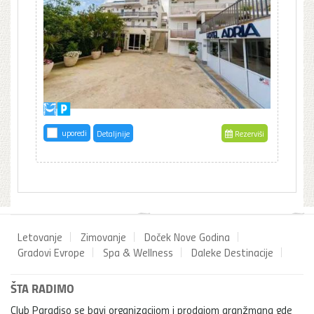
uporedi
Detaljnije
Rezerviši
Letovanje
Zimovanje
Doček Nove Godina
Gradovi Evrope
Spa & Wellness
Daleke Destinacije
ŠTA RADIMO
Club Paradiso se bavi organizacijom i prodajom aranžmana gde