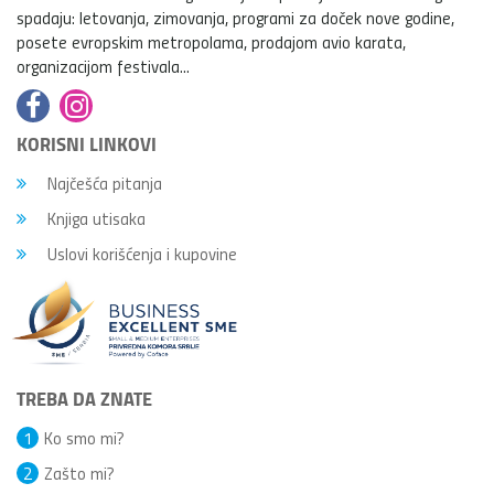
spadaju: letovanja, zimovanja, programi za doček nove godine,
posete evropskim metropolama, prodajom avio karata,
organizacijom festivala...
KORISNI LINKOVI
Najčešća pitanja
Knjiga utisaka
Uslovi korišćenja i kupovine
TREBA DA ZNATE
1
Ko smo mi?
2
Zašto mi?