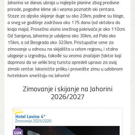
Jahorina se danas ubraja u najlepše planine zbog predivne
prirode, pogodne klime ali i veoma poznatih ski centara.
Staze za alpsko skijanje duge su oko 20km, padine su blage,
a sneg se godišnje zadržava oko 175 dana (od oktobra do
kraja maja). Prosečna visina snežnog pokrivača je oko 110cm.
Od Sarajeva, Jahorina je udaljena oko 30km, od Pala oko
15km, a od Beograda oko 320km. Pristupačne cene za
zimovanje u odnosu na skijališta u celom regionu, i stalno
ulaganje u izgradnju, takođe su veoma značajan faktor koji
doprinosi da se veliki broj turista opredeli upravo za ovaj
zimski centar. Iskoristite priliku i provedite zimu u udobnom
hotelskom smeštaju na Jahorini!
Zimovanje i skijanje na Jahorini
2026/2027
Hotel Lavina 4*
Zimovanje 2025/2026