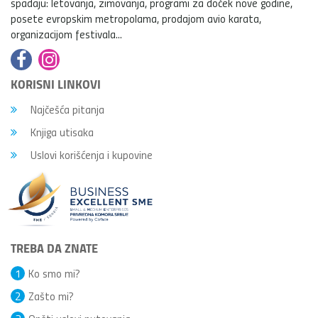
spadaju: letovanja, zimovanja, programi za doček nove godine,
posete evropskim metropolama, prodajom avio karata,
organizacijom festivala...
KORISNI LINKOVI
Najčešća pitanja
Knjiga utisaka
Uslovi korišćenja i kupovine
TREBA DA ZNATE
1
Ko smo mi?
2
Zašto mi?