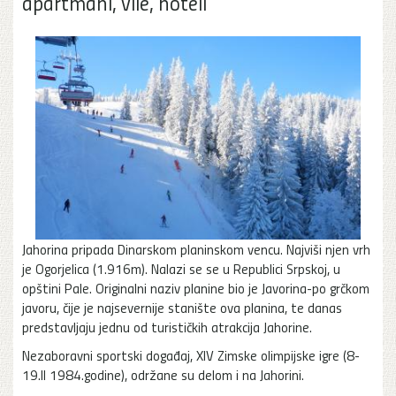
apartmani, vile, hoteli
Jahorina pripada Dinarskom planinskom vencu. Najviši njen vrh
je Ogorjelica (1.916m). Nalazi se se u Republici Srpskoj, u
opštini Pale. Originalni naziv planine bio je Javorina-po grčkom
javoru, čije je najsevernije stanište ova planina, te danas
predstavljaju jednu od turističkih atrakcija Jahorine.
Nezaboravni sportski događaj, XIV Zimske olimpijske igre (8-
19.II 1984.godine), održane su delom i na Jahorini.