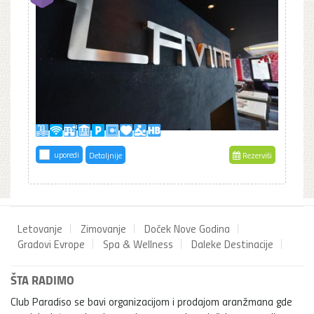
uporedi
Detaljnije
Rezerviši
Letovanje
Zimovanje
Doček Nove Godina
Gradovi Evrope
Spa & Wellness
Daleke Destinacije
ŠTA RADIMO
Club Paradiso se bavi organizacijom i prodajom aranžmana gde