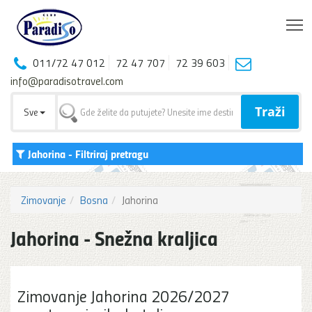
T
011/72 47 012
72 47 707
72 39 603
info@paradisotravel.com
Traži
Sve
Jahorina
- Filtriraj pretragu
Zimovanje
Bosna
Jahorina
Jahorina - Snežna kraljica
Zimovanje Jahorina 2026/2027