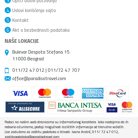
3
Opšti uslovi putovanja
4
Uslovi korišćenja sajta
5
Kontakt
6
Akt o bezbednosti podataka
NAŠE LOKACIJE
Bulevar Despota Stefana 15
11000 Beograd
011/72 47 012
|
011/72 47 707
office@paradisotravel.com
Podaci na našim web stranicama su informativnog karaktera. Iako nastojimo da ih
redovno ažuriramo, postoji mogućnost različitih informacija od trenutno važećih.
Lice zaduženo za zaštitu podataka o ličnosti: Ivana Andrić, 011/ 72 47 012,
zastitapodataka@paradisotravel.com