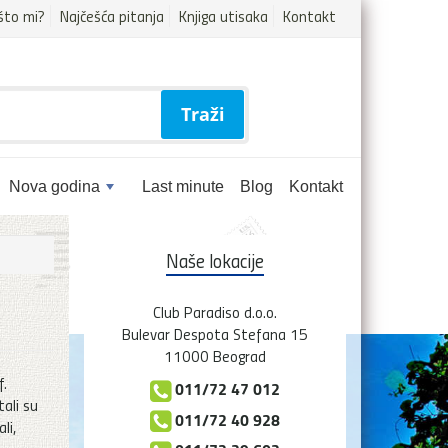
što mi?
Najčešća pitanja
Knjiga utisaka
Kontakt
Traži
Nova godina
Last minute
Blog
Kontakt
Naše lokacije
Club Paradiso d.o.o.
Bulevar Despota Stefana 15
11000 Beograd
f.
011/72 47 012
tali su
011/72 40 928
li,