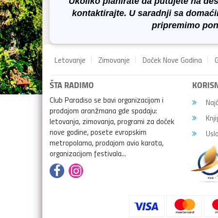
Ukoliko planirate da putujete na de
kontaktirajte. U saradnji sa doma
pripremimo pon
Letovanje
Zimovanje
Doček Nove Godina
G
ŠTA RADIMO
KORISN
Club Paradiso se bavi organizacijom i
Najč
prodajom aranžmana gde spadaju:
Knji
letovanja, zimovanja, programi za doček
nove godine, posete evropskim
Uslo
metropolama, prodajom avio karata,
organizacijom festivala...