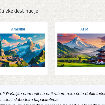
Daleke destinacije
Amerika
Azija
? Pošaljite nam upit i u najkraćem roku ćete dobiti tačn
o ceni i slobodnim kapacitetima.