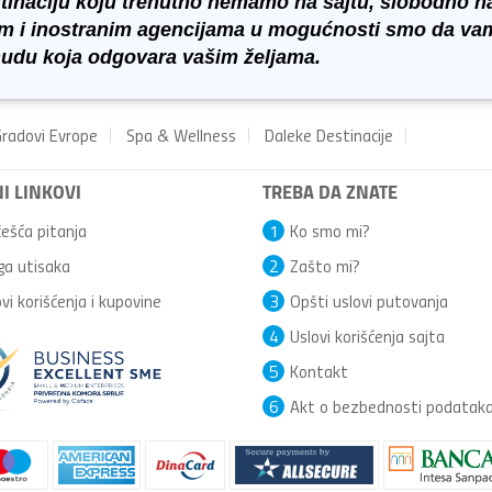
stinaciju koju trenutno nemamo na sajtu, slobodno n
ćim i inostranim agencijama u mogućnosti smo da va
udu koja odgovara vašim željama.
radovi Evrope
Spa & Wellness
Daleke Destinacije
I LINKOVI
TREBA DA ZNATE
ešća pitanja
1
Ko smo mi?
ga utisaka
2
Zašto mi?
vi korišćenja i kupovine
3
Opšti uslovi putovanja
4
Uslovi korišćenja sajta
5
Kontakt
6
Akt o bezbednosti podatak