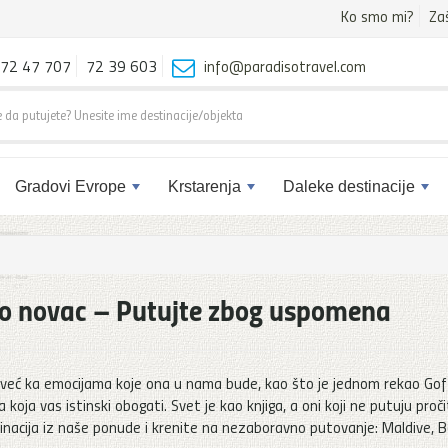
Ko smo mi?
Za
72 47 707
72 39 603
info@paradisotravel.com
Gradovi Evrope
Krstarenja
Daleke destinacije
go novac – Putujte zbog uspomena
eć ka emocijama koje ona u nama bude, kao što je jednom rekao Gof
koja vas istinski obogati. Svet je kao knjiga, a oni koji ne putuju proči
inacija iz naše ponude i krenite na nezaboravno putovanje: Maldive, Ba