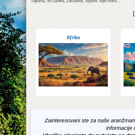
Tajland, Šri Lanka, Zanzibar, Sejšeli, Vijetnam...
Afrika
Zainteresovani ste za naše aranžmane
informacije 