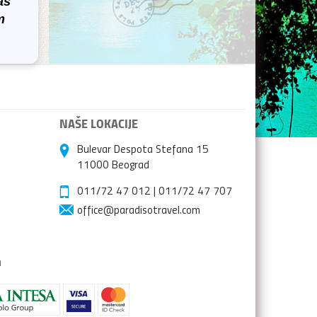
as
m
NAŠE LOKACIJE
Bulevar Despota Stefana 15
11000 Beograd
011/72 47 012
|
011/72 47 707
office@paradisotravel.com
a