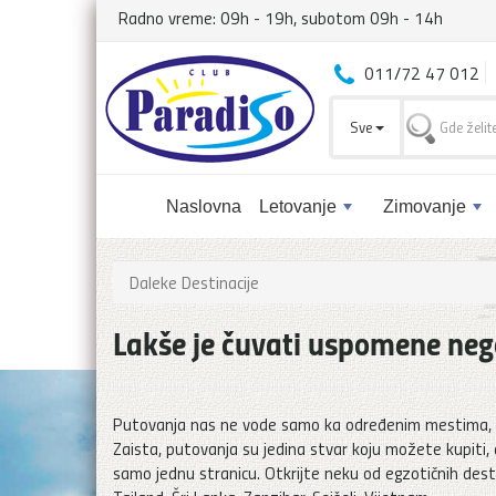
Radno vreme: 09h - 19h, subotom 09h - 14h
011/72 47 012
Sve
Naslovna
Letovanje
Zimovanje
Daleke Destinacije
Lakše je čuvati uspomene ne
Putovanja nas ne vode samo ka određenim mestima, v
Zaista, putovanja su jedina stvar koju možete kupiti, a 
samo jednu stranicu. Otkrijte neku od egzotičnih dest