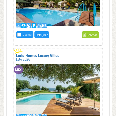
uporedi
Detaljnije
Rezerviši
Luria Homes Luxury Villas
Leto 2026