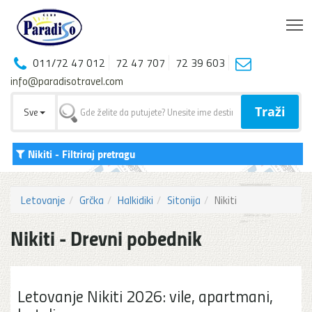
T
011/72 47 012
72 47 707
72 39 603
info@paradisotravel.com
Traži
Sve
Nikiti
- Filtriraj pretragu
Letovanje
Grčka
Halkidiki
Sitonija
Nikiti
Nikiti - Drevni pobednik
Letovanje Nikiti 2026: vile, apartmani,