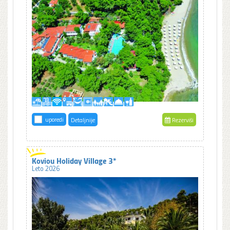
uporedi
Detaljnije
Rezerviši
Koviou Holiday Village 3*
Leto 2026