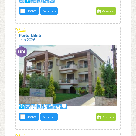
uporedi
Detaljnije
Rezerviši
Porto Nikiti
Leto 2026
uporedi
Detaljnije
Rezerviši