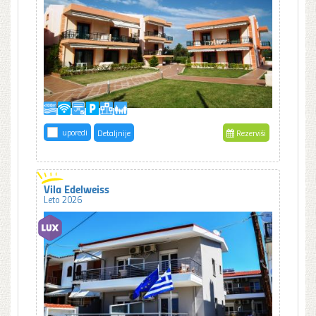
uporedi
Detaljnije
Rezerviši
Vila Edelweiss
Leto 2026