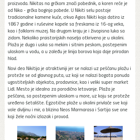
proizvoda. Nikitas na grčkom znači pobednik, a koren reče je
od Nika - grčka boginja pobede. U Nikiti selu postoje
tradicionalne kamene kuće, crkva Agios Nikiti koja datira iz
1867 godine i ruševine kapele sa freskama iz 16-og veka,
kao i folklorni muzej. Na drugom kraju je i živopisna luka sa
zidom. Nekoliko praistorijskih naselja otkriveno je u okolini.
Plaža je duga i uska sa mekim i sitnim peskom, postepenim
ulaskom u vodu, a u zaleđu je linija borova koja daje prirodan
hlad.
Novi deo Nikitija je atraktivniji jer se nalazi uz peščanu plažu i
proteže se od glavnog puta, uz koji se nalazi bogata ponuda
ugostiteljskih objekata, prodavnice, kao i veliki super market
Lidl. Mesto je idealno za porodično letovanje. Plaža je
peščana, sa postepenim ulaskom u more, uz koju se proteže
uređeno šetalište. Egzotične plaže u okolini privlače sve koji
vole divljinu i mir, a blizina Neos Marmarasa i Sartija sve one
koji žele noćni izlazak i provod.