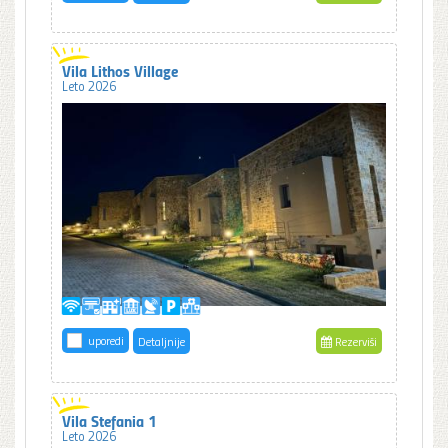
Vila Lithos Village
Leto 2026
uporedi
Detaljnije
Rezerviši
Vila Stefania 1
Leto 2026