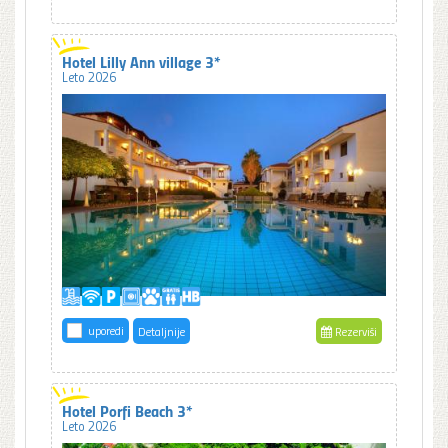
Hotel Lilly Ann village 3*
Leto 2026
uporedi
Detaljnije
Rezerviši
Hotel Porfi Beach 3*
Leto 2026