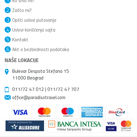
1
Ko smo mi?
2
Zašto mi?
3
Opšti uslovi putovanja
4
Uslovi korišćenja sajta
5
Kontakt
6
Akt o bezbednosti podataka
NAŠE LOKACIJE
Bulevar Despota Stefana 15
11000 Beograd
011/72 47 012
|
011/72 47 707
office@paradisotravel.com