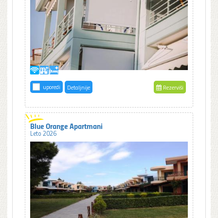
uporedi
Detaljnije
Rezerviši
Blue Orange Apartmani
Leto 2026