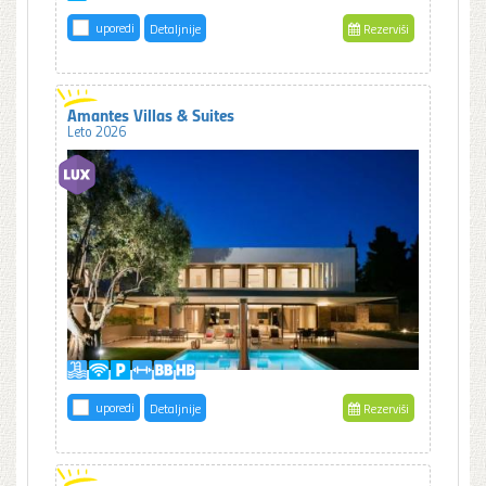
uporedi
Detaljnije
Rezerviši
Amantes Villas & Suites
Leto 2026
uporedi
Detaljnije
Rezerviši