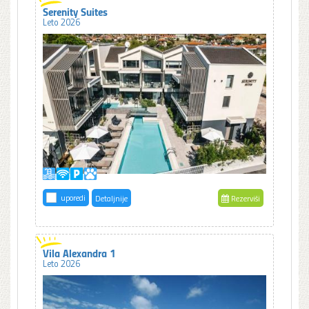
Serenity Suites
Leto 2026
uporedi
Detaljnije
Rezerviši
Vila Alexandra 1
Leto 2026