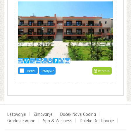
uporedi
Detaljnije
Rezerviši
Letovanje
Zimovanje
Doček Nove Godina
Gradovi Evrope
Spa & Wellness
Daleke Destinacije