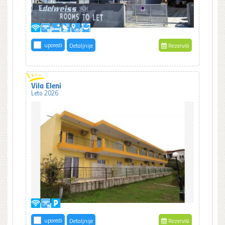
uporedi
Detaljnije
Rezerviši
Vila Eleni
Leto 2026
uporedi
Detaljnije
Rezerviši