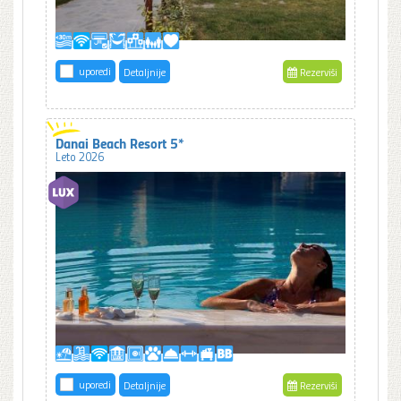
uporedi
Detaljnije
Rezerviši
Danai Beach Resort 5*
Leto 2026
uporedi
Detaljnije
Rezerviši