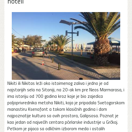
hoteli
Nikiti ili Nikitas leži oko istoimenog zaliva i jedno je od
najstarijih sela na Sitoniji, na 20-ak km pre Neos Marmarasa, i
ima istoriju od 700 godina kroz koje je bio zajedica
poljoprivrednika metoha Nikiti, koja je pripadala Svetogorskom
manastiru Ksenofont a tokom klasičnih godina i dom
najpoznatije kultura sa ovih prostora, Galipsosa. Poznat je
kao jedan od najvećih centara pčelarske industrije u Grčkoj.
Petkom je pijaca sa odličnim izborom meda i ostalih