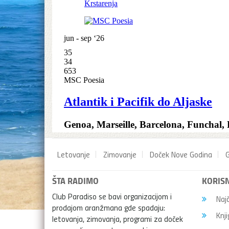
Letovanje
Zimovanje
Doček Nove Godina
G
ŠTA RADIMO
KORISN
Club Paradiso se bavi organizacijom i
Najč
prodajom aranžmana gde spadaju:
Knji
letovanja, zimovanja, programi za doček