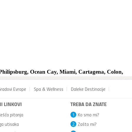
radovi Evrope
Spa & Wellness
Daleke Destinacije
I LINKOVI
TREBA DA ZNATE
ešća pitanja
1
Ko smo mi?
ga utisaka
2
Zašto mi?