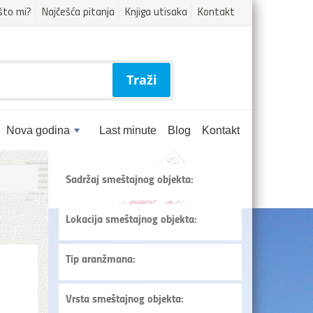
što mi?
Najčešća pitanja
Knjiga utisaka
Kontakt
Traži
Nova godina
Last minute
Blog
Kontakt
Sadržaj smeštajnog objekta:
Lokacija smeštajnog objekta:
Tip aranžmana:
Vrsta smeštajnog objekta: