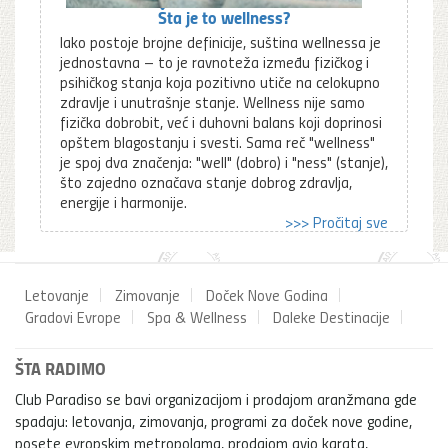
Šta je to wellness?
Iako postoje brojne definicije, suština wellnessa je
jednostavna – to je ravnoteža između fizičkog i
psihičkog stanja koja pozitivno utiče na celokupno
zdravlje i unutrašnje stanje. Wellness nije samo
fizička dobrobit, već i duhovni balans koji doprinosi
opštem blagostanju i svesti. Sama reč "wellness"
je spoj dva značenja: "well" (dobro) i "ness" (stanje),
što zajedno označava stanje dobrog zdravlja,
energije i harmonije.
>>> Pročitaj sve
Letovanje
Zimovanje
Doček Nove Godina
Gradovi Evrope
Spa & Wellness
Daleke Destinacije
ŠTA RADIMO
Club Paradiso se bavi organizacijom i prodajom aranžmana gde
spadaju: letovanja, zimovanja, programi za doček nove godine,
posete evropskim metropolama, prodajom avio karata,