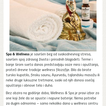
Spa & Wellness
je savršen beg od svakodnevnog stresa,
savršen spoj zdravog života i prirodnih blagodeti. Terme i
banje širom sveta danas predstavljaju oaze mira i opuštanja,
prateći drevne tradicije wellness filozofije. Bilo da birate
tursko kupatilo, finsku saunu, Ayurvedu, tajlandsku masažu ili
neke druge luksuzne tretmane, svaki od njih donosi osećaj
opuštanja i obnove tela i duha.
Bez obzira na godišnje doba, Wellness & Spa je pravi izbor za
one koji žele da se opuste i napune baterije. Nema potrebe
za dugim odmorima – samo nekoliko dana u wellness centru