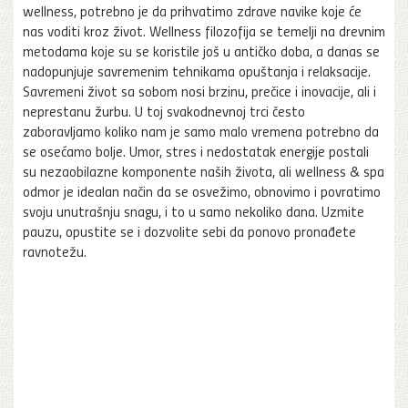
wellness, potrebno je da prihvatimo zdrave navike koje će
nas voditi kroz život. Wellness filozofija se temelji na drevnim
metodama koje su se koristile još u antičko doba, a danas se
nadopunjuje savremenim tehnikama opuštanja i relaksacije.
Savremeni život sa sobom nosi brzinu, prečice i inovacije, ali i
neprestanu žurbu. U toj svakodnevnoj trci često
zaboravljamo koliko nam je samo malo vremena potrebno da
se osećamo bolje. Umor, stres i nedostatak energije postali
su nezaobilazne komponente naših života, ali wellness & spa
odmor je idealan način da se osvežimo, obnovimo i povratimo
svoju unutrašnju snagu, i to u samo nekoliko dana. Uzmite
pauzu, opustite se i dozvolite sebi da ponovo pronađete
ravnotežu.