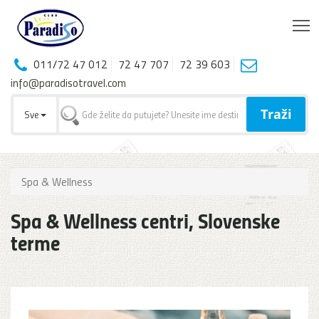
T
011/72 47 012
72 47 707
72 39 603
info@paradisotravel.com
Traži
Sve
Spa & Wellness
Spa & Wellness centri, Slovenske
terme