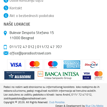
4
Uslovi korišćenja sajta
5
Kontakt
6
Akt o bezbednosti podataka
NAŠE LOKACIJE
Bulevar Despota Stefana 15
11000 Beograd
011/72 47 012
|
011/72 47 707
office@paradisotravel.com
Podaci na našim web stranicama su informativnog karaktera. Iako nastojimo da ih
redovno ažuriramo, postoji mogućnost različitih informacija od trenutno važećih.
Lice zaduženo za zaštitu podataka o ličnosti: Ivana Andrić, 011/ 72 47 012,
zastitapodataka@paradisotravel.com
Copyright © 2026. All Rights Reserved.
Club Paradiso
.
Design & Development by
Blue City Media