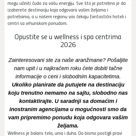
mogu učiniti čuda za vašu energiju. Sve što je potrebno je da
izaberete destinaciju koja odgovara vašim željama i
potrebama, a u našem regionu vas čekaju fantastični hoteli i
centri sa vrhunskom ponudom.
Opustite se u wellness i spa centrima
2026
Zainteresovani ste za naše aranžmane? Pošaljite
nam upit i u najkraćem roku ćete dobiti tačne
informacije o ceni i slobodnim kapacitetima.
Ukoliko planirate da putujete na destinaciju
koju trenutno nemamo na sajtu, slobodno nas
kontaktirajte. U saradnji sa domaćim i
inostranim agencijama u mogućnosti smo da
vam pripremimo ponudu koja odgovara vašim
željama.
Wellness je balans tela, uma i duha. Da bismo postigli pravi