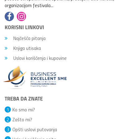
organizacijom festivala...
KORISNI LINKOVI
Najčešća pitanja
Knjiga utisaka
Uslovi korišćenja i kupovine
TREBA DA ZNATE
1
Ko smo mi?
2
Zašto mi?
3
Opšti uslovi putovanja