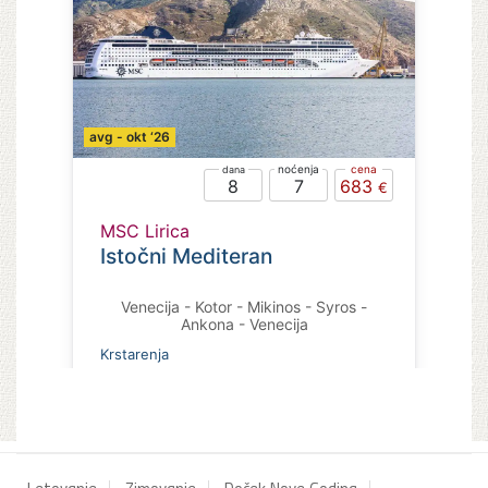
Letovanje
Zimovanje
Doček Nove Godina