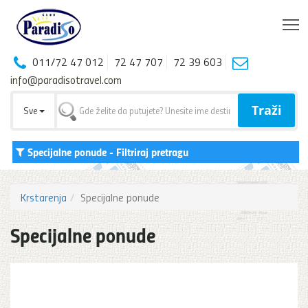
T
011/72 47 012
72 47 707
72 39 603
info@paradisotravel.com
Traži
Sve
Specijalne ponude
- Filtriraj pretragu
Krstarenja
Specijalne ponude
Specijalne ponude