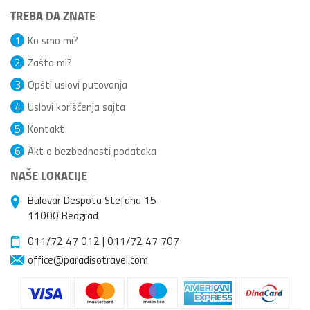
TREBA DA ZNATE
1
Ko smo mi?
2
Zašto mi?
3
Opšti uslovi putovanja
4
Uslovi korišćenja sajta
5
Kontakt
6
Akt o bezbednosti podataka
NAŠE LOKACIJE
Bulevar Despota Stefana 15
11000 Beograd
011/72 47 012
|
011/72 47 707
office@paradisotravel.com