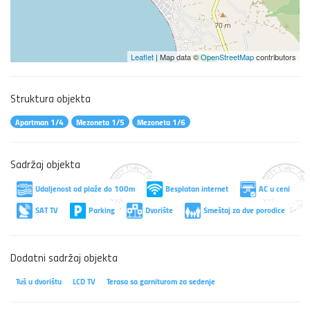
Leaflet
| Map data ©
OpenStreetMap
contributors
Struktura objekta
Apartman 1/4
Mezoneta 1/5
Mezoneta 1/6
Sadržaj objekta
Udaljenost od plaže do 100m
Besplatan internet
AC u ceni
SAT TV
Parking
Dvorište
Smeštaj za dve porodice
Dodatni sadržaj objekta
Tuš u dvorištu
LCD TV
Terasa sa garniturom za sedenje