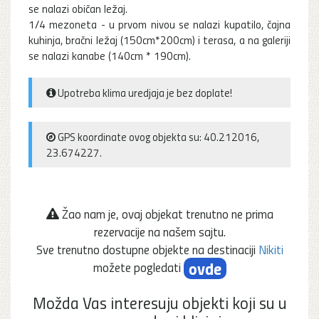
se nalazi običan ležaj.
1/4 mezoneta - u prvom nivou se nalazi kupatilo, čajna
kuhinja, bračni ležaj (150cm*200cm) i terasa, a na galeriji
se nalazi kanabe (140cm * 190cm).
Upotreba klima uredjaja je bez doplate!
GPS koordinate ovog objekta su: 40.212016,
23.674227.
Žao nam je, ovaj objekat trenutno ne prima
rezervacije na našem sajtu.
Sve trenutno dostupne objekte na destinaciji
Nikiti
ovde
možete pogledati
Možda Vas interesuju objekti koji su u