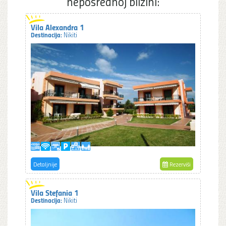
neposrednoj blizini:
Vila Alexandra 1
Destinacija:
Nikiti
Detaljnije
Rezerviši
Vila Stefania 1
Destinacija:
Nikiti