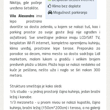
Nikitija, gde počinje
Klima bez doplate
uređeno šetalište.
Mogućnost parkiranja
Vila Alexandra
ima
lepo prostrano
dvorište sa dosta zelenila, u kojem se nalazi tuš, kao i
parking prostor za svoje goste (koji nije ograđen i
asfaltiran). Sve smeštajne jedinice imaju LCD/SAT TV,
besplatan WI-FI internet, kompletno opremljenu kuhinju,
klima uređaj, prostrane lepe terase. Preporuka za
porodice sa decom, mirno mesto sa dosta sadržaja: Lidl
marketom, malom lukom u gradiću i velikim brojem
predivnih plaža u blizini. Plaža koja se nalazi nedaleko od
kuće je peščana, nešto uža i naglo se širi nakon 300
metara.
Struktura smeštaja je kako sledi:
1/4 studio - u jednoj prostoriji čajna kuhinja, jedan bračni
ležaj i kanabe.
1/3 mezoneta - u prvom nivou se nalazi kupatilo, čajna
kuhinja, bračni ležaj (150cm*200cm) i terasa, a na galeriji