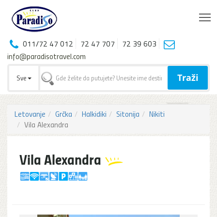
T
011/72 47 012
72 47 707
72 39 603
info@paradisotravel.com
Traži
Sve
Letovanje
Grčka
Halkidiki
Sitonija
Nikiti
Vila Alexandra
Vila Alexandra