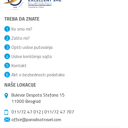
TREBA DA ZNATE
1
Ko smo mi?
2
Zašto mi?
3
Opšti uslovi putovanja
4
Uslovi korišćenja sajta
5
Kontakt
6
Akt o bezbednosti podataka
NAŠE LOKACIJE
Bulevar Despota Stefana 15
11000 Beograd
011/72 47 012
|
011/72 47 707
office@paradisotravel.com