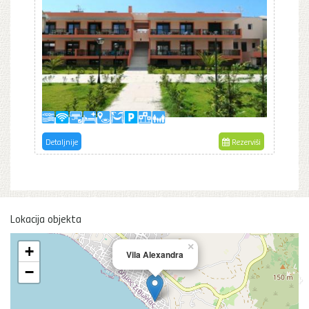
Detaljnije
Rezerviši
Lokacija objekta
×
+
Vila Alexandra
−