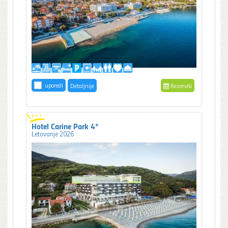
uporedi
Detaljnije
Rezerviši
Hotel Carine Park 4*
Letovanje 2026