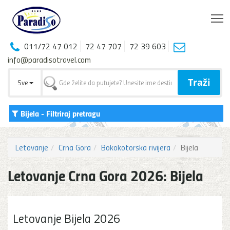
T
011/72 47 012
72 47 707
72 39 603
info@paradisotravel.com
Traži
Sve
Bijela
- Filtriraj pretragu
Letovanje
Crna Gora
Bokokotorska rivijera
Bijela
Letovanje Crna Gora 2026: Bijela
Letovanje Bijela 2026