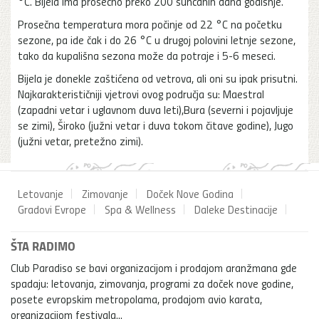
°C. Bijela ima prosečno preko 200 sunčanih dana godišnje.
Prosečna temperatura mora počinje od 22 °C na početku
sezone, pa ide čak i do 26 °C u drugoj polovini letnje sezone,
tako da kupališna sezona može da potraje i 5-6 meseci.
Bijela je donekle zaštićena od vetrova, ali oni su ipak prisutni.
Najkarakterističniji vjetrovi ovog područja su: Maestral
(zapadni vetar i uglavnom duva leti),Bura (severni i pojavljuje
se zimi), Široko (južni vetar i duva tokom čitave godine), Jugo
(južni vetar, pretežno zimi).
Letovanje
Zimovanje
Doček Nove Godina
Gradovi Evrope
Spa & Wellness
Daleke Destinacije
ŠTA RADIMO
Club Paradiso se bavi organizacijom i prodajom aranžmana gde
spadaju: letovanja, zimovanja, programi za doček nove godine,
posete evropskim metropolama, prodajom avio karata,
organizacijom festivala...