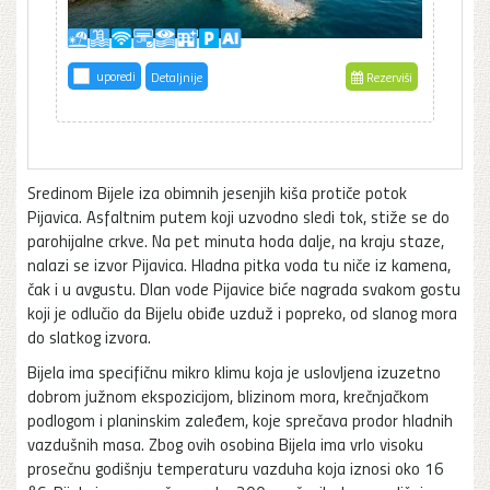
uporedi
Detaljnije
Rezerviši
Sredinom Bijele iza obimnih jesenjih kiša protiče potok
Pijavica. Asfaltnim putem koji uzvodno sledi tok, stiže se do
parohijalne crkve. Na pet minuta hoda dalje, na kraju staze,
nalazi se izvor Pijavica. Hladna pitka voda tu niče iz kamena,
čak i u avgustu. Dlan vode Pijavice biće nagrada svakom gostu
koji je odlučio da Bijelu obiđe uzduž i popreko, od slanog mora
do slatkog izvora.
Bijela ima specifičnu mikro klimu koja je uslovljena izuzetno
dobrom južnom ekspozicijom, blizinom mora, krečnjačkom
podlogom i planinskim zaleđem, koje sprečava prodor hladnih
vazdušnih masa. Zbog ovih osobina Bijela ima vrlo visoku
prosečnu godišnju temperaturu vazduha koja iznosi oko 16