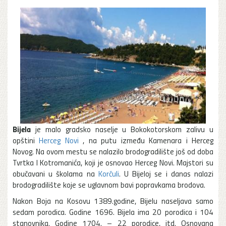
Bijela
je malo gradsko naselje u Bokokotorskom zalivu u
opštini
Herceg Novi
, na putu između Kamenara i Herceg
Novog. Na ovom mestu se nalazilo brodogradilište još od doba
Tvrtka I Kotromanića, koji je osnovao Herceg Novi. Majstori su
obučavani u školama na
Korčuli
. U Bijeloj se i danas nalazi
brodogradilište koje se uglavnom bavi popravkama brodova.
Nakon Boja na Kosovu 1389.godine, Bijelu naseljava samo
sedam porodica. Godine 1696. Bijela ima 20 porodica i 104
stanovnika. Godine 1704. – 22 porodice, itd. Osnovana