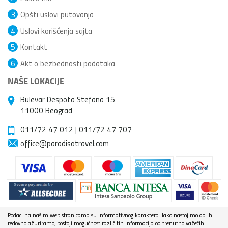
3
Opšti uslovi putovanja
4
Uslovi korišćenja sajta
5
Kontakt
6
Akt o bezbednosti podataka
NAŠE LOKACIJE
Bulevar Despota Stefana 15
11000 Beograd
011/72 47 012
|
011/72 47 707
office@paradisotravel.com
Podaci na našim web stranicama su informativnog karaktera. Iako nastojimo da ih
redovno ažuriramo, postoji mogućnost različitih informacija od trenutno važećih.