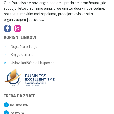
Club Paradiso se bavi organizacijom i prodajom aranžmana gde
spadaju: letovanja, zimovanja, programi za doček nove godine,
posete evropskim metropolama, prodajom avio karata,
organizacijom festivala...
KORISNI LINKOVI
Najčešća pitanja
Knjiga utisaka
Uslovi korišćenja i kupovine
TREBA DA ZNATE
1
Ko smo mi?
2
Zašto mi?