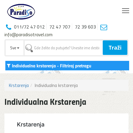
T
011/72 47 012
72 47 707
72 39 603
info@paradisotravel.com
Traži
Sve
Individualna krstarenja
- Filtriraj pretragu
Krstarenja
Individualna krstarenja
Individualna Krstarenja