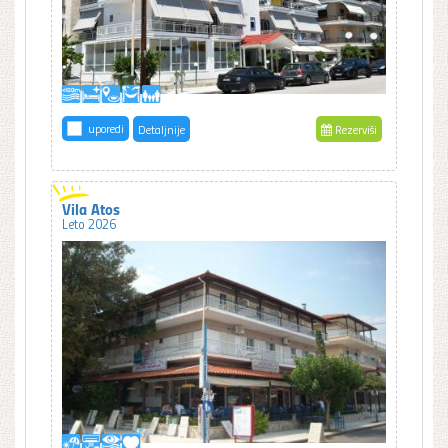
uporedi
Detaljnije
Rezerviši
Vila Atos
Leto 2026