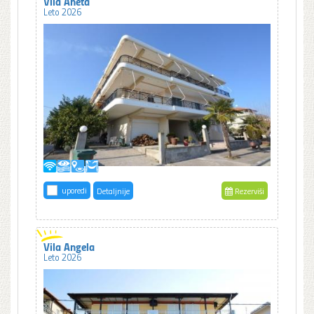
Vila Aneta
Leto 2026
uporedi
Detaljnije
Rezerviši
Vila Angela
Leto 2026