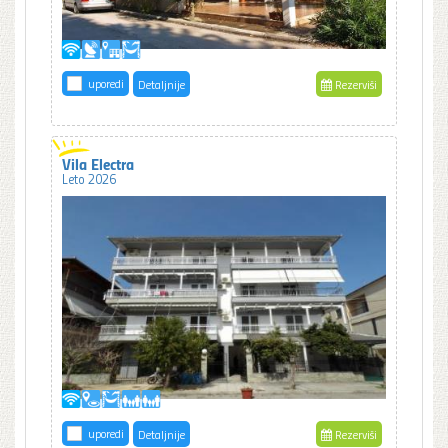
uporedi
Detaljnije
Rezerviši
Vila Electra
Leto 2026
uporedi
Detaljnije
Rezerviši