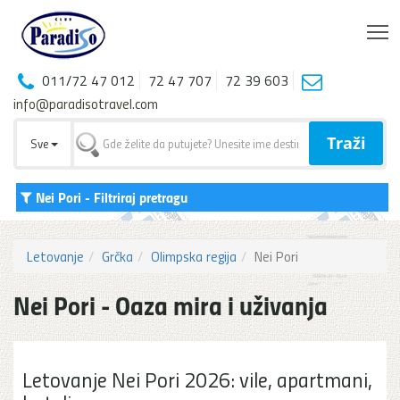
T
011/72 47 012
72 47 707
72 39 603
info@paradisotravel.com
Traži
Sve
Nei Pori
- Filtriraj pretragu
Letovanje
Grčka
Olimpska regija
Nei Pori
Nei Pori - Oaza mira i uživanja
Letovanje Nei Pori 2026: vile, apartmani,