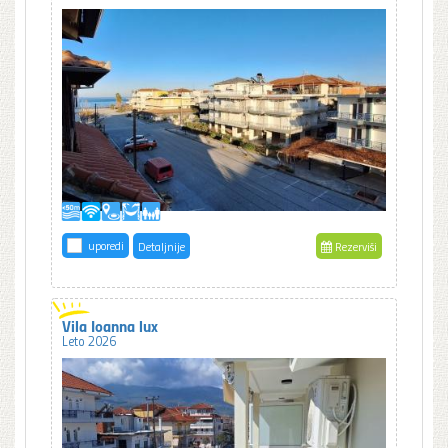
uporedi
Detaljnije
Rezerviši
Vila Ioanna lux
Leto 2026