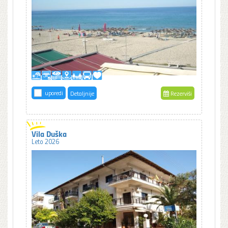
uporedi
Detaljnije
Rezerviši
Vila Duška
Leto 2026