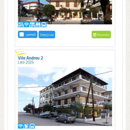
uporedi
Detaljnije
Rezerviši
Vila Andreu 2
Leto 2026