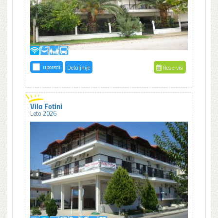
uporedi
Detaljnije
Rezerviši
Vila Fotini
Leto 2026