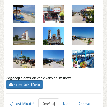
Pogledajte detaljan vodič kako da stignete
Kolima do Nei Porija
Last Minute!
Smeštaj
Izleti
Zabava