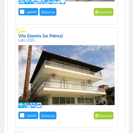
uporedi
Detaljnije
Rezerviši
Vila Giannis (ex Petros)
Leto 2026
uporedi
Detaljnije
Rezerviši