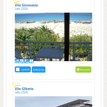
Vila Giromania
Leto 2026
uporedi
Detaljnije
Rezerviši
Vila Glikeria
Leto 2026