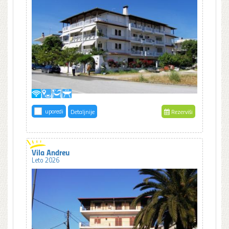
uporedi
Detaljnije
Rezerviši
Vila Andreu
Leto 2026