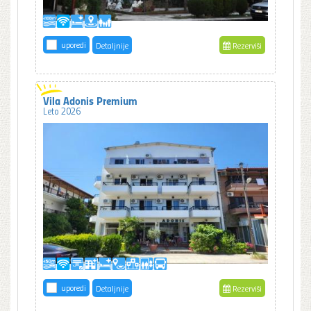
uporedi
Detaljnije
Rezerviši
Vila Adonis Premium
Leto 2026
uporedi
Detaljnije
Rezerviši