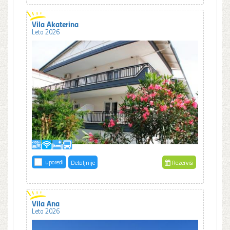
Vila Akaterina
Leto 2026
uporedi
Detaljnije
Rezerviši
Vila Ana
Leto 2026