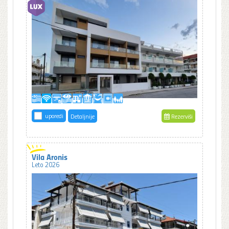
uporedi
Detaljnije
Rezerviši
Vila Aronis
Leto 2026