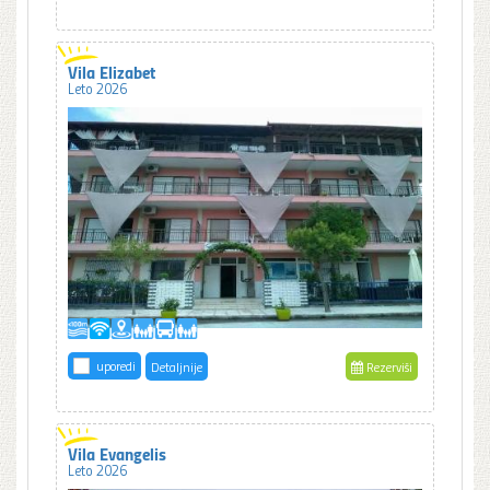
Vila Elizabet
Leto 2026
uporedi
Detaljnije
Rezerviši
Vila Evangelis
Leto 2026