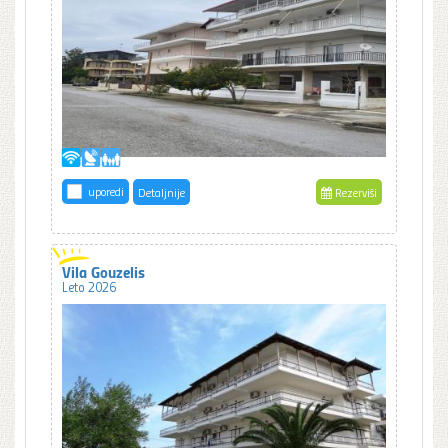
uporedi
Detaljnije
Rezerviši
Vila Gouzelis
Leto 2026