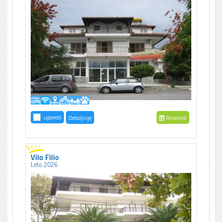
uporedi
Detaljnije
Rezerviši
Vila Filio
Leto 2026