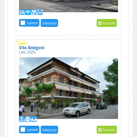
uporedi
Detaljnije
Rezerviši
Vila Antigoni
Leto 2026
uporedi
Detaljnije
Rezerviši