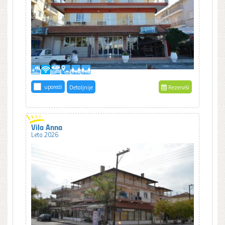
uporedi
Detaljnije
Rezerviši
Vila Anna
Leto 2026