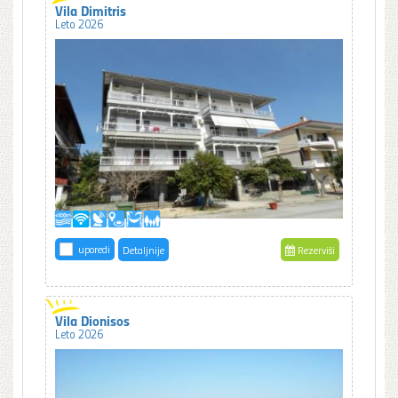
Vila Dimitris
Leto 2026
uporedi
Detaljnije
Rezerviši
Vila Dionisos
Leto 2026