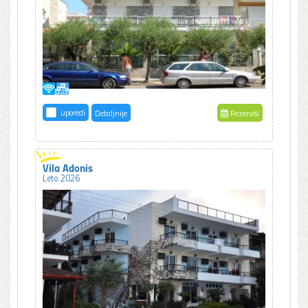
uporedi
Detaljnije
Rezerviši
Vila Adonis
Leto 2026