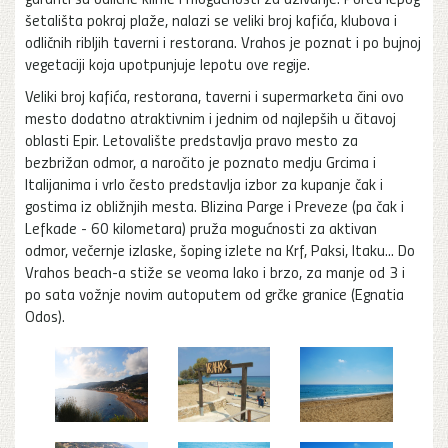
šetališta pokraj plaže, nalazi se veliki broj kafića, klubova i
odličnih ribljih taverni i restorana. Vrahos je poznat i po bujnoj
vegetaciji koja upotpunjuje lepotu ove regije.
Veliki broj kafića, restorana, taverni i supermarketa čini ovo
mesto dodatno atraktivnim i jednim od najlepših u čitavoj
oblasti Epir. Letovalište predstavlja pravo mesto za
bezbrižan odmor, a naročito je poznato medju Grcima i
Italijanima i vrlo često predstavlja izbor za kupanje čak i
gostima iz obližnjih mesta. Blizina Parge i Preveze (pa čak i
Lefkade - 60 kilometara) pruža mogućnosti za aktivan
odmor, večernje izlaske, šoping izlete na Krf, Paksi, Itaku... Do
Vrahos beach-a stiže se veoma lako i brzo, za manje od 3 i
po sata vožnje novim autoputem od grčke granice (Egnatia
Odos).