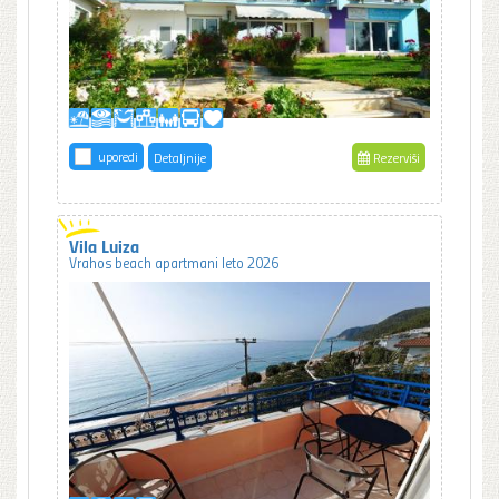
uporedi
Detaljnije
Rezerviši
Vila Luiza
Vrahos beach apartmani leto 2026