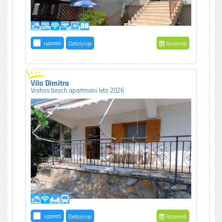
uporedi
Detaljnije
Rezerviši
Vila Dimitra
Vrahos beach apartmani leto 2026
uporedi
Detaljnije
Rezerviši