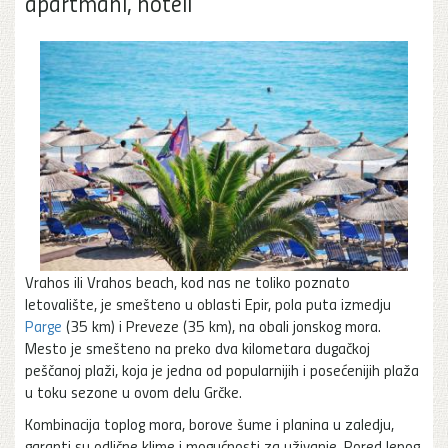
apartmani, hoteli
Vrahos ili Vrahos beach, kod nas ne toliko poznato
letovalište, je smešteno u oblasti Epir, pola puta izmedju
Parge
(35 km) i Preveze (35 km), na obali jonskog mora.
Mesto je smešteno na preko dva kilometara dugačkoj
peščanoj plaži, koja je jedna od popularnijih i posećenijih plaža
u toku sezone u ovom delu Grčke.
Kombinacija toplog mora, borove šume i planina u zaledju,
garanti su odlične klime i mogućnosti za uživanje. Pored lepog