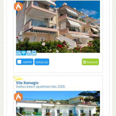
uporedi
Detaljnije
Rezerviši
Vila Karnagio
Vrahos beach apartmani leto 2026