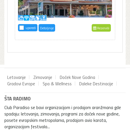
uporedi
Detaljnije
Rezerviši
Letovanje
Zimovanje
Doček Nove Godina
Gradovi Evrope
Spa & Wellness
Daleke Destinacije
ŠTA RADIMO
Club Paradiso se bavi organizacijom i prodajom aranžmana gde
spadaju: letovanja, zimovanja, programi za doček nove godine,
posete evropskim metropolama, prodajom avio karata,
organizacijom festivala...