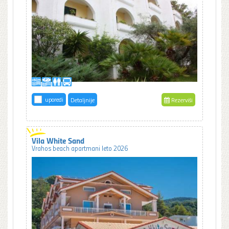
uporedi
Detaljnije
Rezerviši
Vila White Sand
Vrahos beach apartmani leto 2026