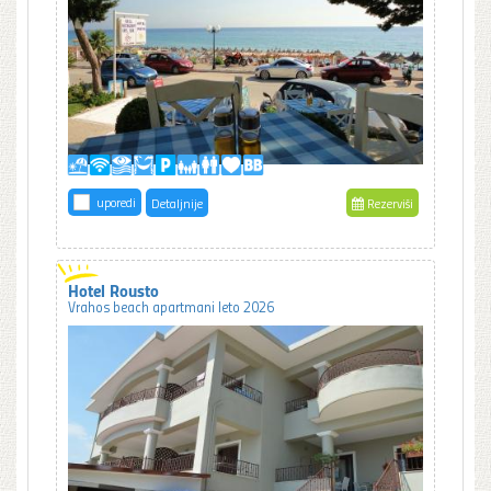
uporedi
Detaljnije
Rezerviši
Hotel Rousto
Vrahos beach apartmani leto 2026