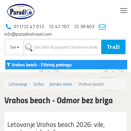
T
011/72 47 012
72 47 707
72 39 603
info@paradisotravel.com
Traži
Sve
Vrahos beach
- Filtriraj pretragu
Letovanje
Grčka
Jonsko more
Vrahos beach
Vrahos beach - Odmor bez briga
Letovanje Vrahos beach 2026: vile,