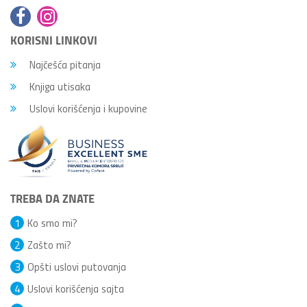
KORISNI LINKOVI
Najčešća pitanja
Knjiga utisaka
Uslovi korišćenja i kupovine
TREBA DA ZNATE
1
Ko smo mi?
2
Zašto mi?
3
Opšti uslovi putovanja
4
Uslovi korišćenja sajta