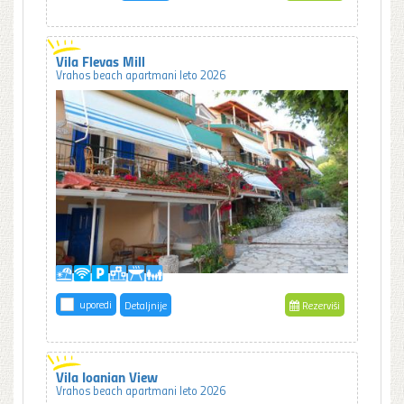
Vila Flevas Mill
Vrahos beach apartmani leto 2026
uporedi
Detaljnije
Rezerviši
Vila Ioanian View
Vrahos beach apartmani leto 2026