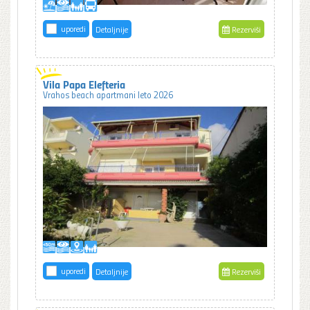
uporedi
Detaljnije
Rezerviši
Vila Papa Elefteria
Vrahos beach apartmani leto 2026
uporedi
Detaljnije
Rezerviši