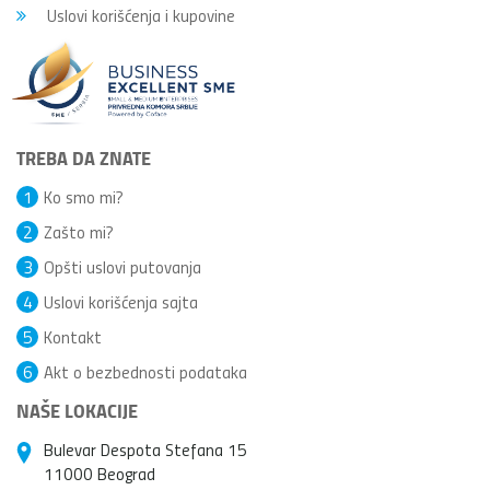
Uslovi korišćenja i kupovine
TREBA DA ZNATE
1
Ko smo mi?
2
Zašto mi?
3
Opšti uslovi putovanja
4
Uslovi korišćenja sajta
5
Kontakt
6
Akt o bezbednosti podataka
NAŠE LOKACIJE
Bulevar Despota Stefana 15
11000 Beograd