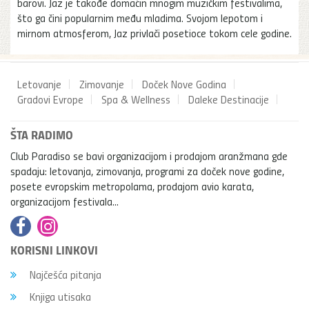
barovi. Jaz je takođe domaćin mnogim muzičkim festivalima,
što ga čini popularnim među mladima. Svojom lepotom i
mirnom atmosferom, Jaz privlači posetioce tokom cele godine.
Letovanje
Zimovanje
Doček Nove Godina
Gradovi Evrope
Spa & Wellness
Daleke Destinacije
ŠTA RADIMO
Club Paradiso se bavi organizacijom i prodajom aranžmana gde
spadaju: letovanja, zimovanja, programi za doček nove godine,
posete evropskim metropolama, prodajom avio karata,
organizacijom festivala...
KORISNI LINKOVI
Najčešća pitanja
Knjiga utisaka