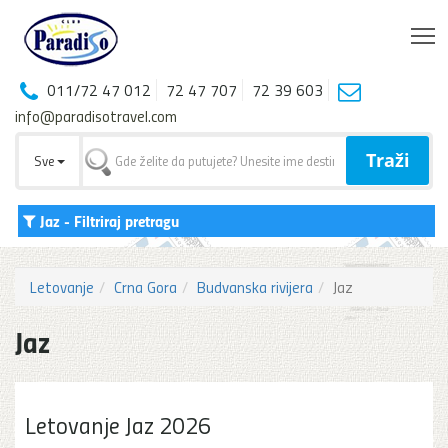
T
011/72 47 012
72 47 707
72 39 603
info@paradisotravel.com
Traži
Sve
Jaz
- Filtriraj pretragu
Letovanje
Crna Gora
Budvanska rivijera
Jaz
Jaz
Letovanje Jaz 2026