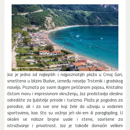
Jaz je jedna od najlepših i najpoznatijih plaža u Crnoj Gori,
smeštena u blizini Budve, između naselja Trstenik i gradskog
naselja. Poznata po svom dugom peščanom pojasu, Kristalno
čistom moru i impresivnom okruženju, Jaz predstavlja idealno
odredište za ljubitelje prirode i turizma. Plaža je pogodna za
porodice, ali i za sve one koji žele da uživaju u vodenim
sportovima, kao što su vožnja jet-ski-em ili paraglajding. U
okolini se nalaze brojne uvale i stene, savršene za
istraživanje i privatnost. Jaz je takođe domaćin velikim