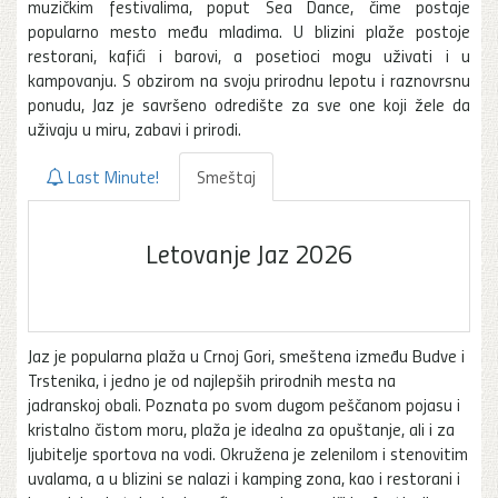
muzičkim festivalima, poput Sea Dance, čime postaje
popularno mesto među mladima. U blizini plaže postoje
restorani, kafići i barovi, a posetioci mogu uživati i u
kampovanju. S obzirom na svoju prirodnu lepotu i raznovrsnu
ponudu, Jaz je savršeno odredište za sve one koji žele da
uživaju u miru, zabavi i prirodi.
Last Minute!
Smeštaj
Letovanje Jaz 2026
Jaz je popularna plaža u Crnoj Gori, smeštena između Budve i
Trstenika, i jedno je od najlepših prirodnih mesta na
jadranskoj obali. Poznata po svom dugom peščanom pojasu i
kristalno čistom moru, plaža je idealna za opuštanje, ali i za
ljubitelje sportova na vodi. Okružena je zelenilom i stenovitim
uvalama, a u blizini se nalazi i kamping zona, kao i restorani i