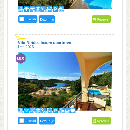
uporedi
Detaljnije
Rezerviši
Vila Nirides luxury apartmen
Leto 2026
uporedi
Detaljnije
Rezerviši