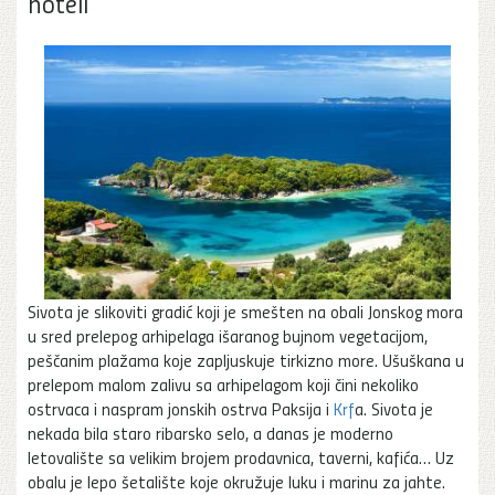
hoteli
Sivota je slikoviti gradić koji je smešten na obali Jonskog mora
u sred prelepog arhipelaga išaranog bujnom vegetacijom,
peščanim plažama koje zapljuskuje tirkizno more. Ušuškana u
prelepom malom zalivu sa arhipelagom koji čini nekoliko
ostrvaca i naspram jonskih ostrva Paksija i
Krf
a. Sivota je
nekada bila staro ribarsko selo, a danas je moderno
letovalište sa velikim brojem prodavnica, taverni, kafića… Uz
obalu je lepo šetalište koje okružuje luku i marinu za jahte.