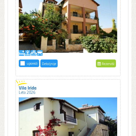
uporedi
Detaljnije
Rezerviši
Vila Irida
Leto 2026