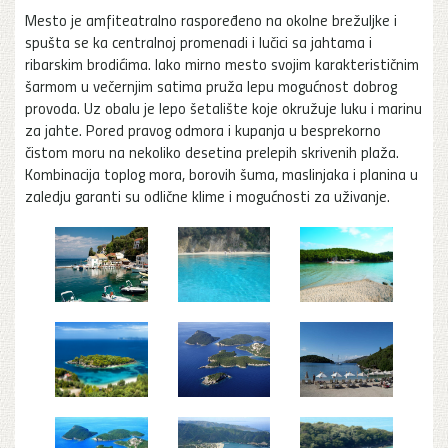
Mesto je amfiteatralno raspoređeno na okolne brežuljke i
spušta se ka centralnoj promenadi i lučici sa jahtama i
ribarskim brodićima. Iako mirno mesto svojim karakterističnim
šarmom u večernjim satima pruža lepu mogućnost dobrog
provoda. Uz obalu je lepo šetalište koje okružuje luku i marinu
za jahte. Pored pravog odmora i kupanja u besprekorno
čistom moru na nekoliko desetina prelepih skrivenih plaža.
Kombinacija toplog mora, borovih šuma, maslinjaka i planina u
zaledju garanti su odlične klime i mogućnosti za uživanje.