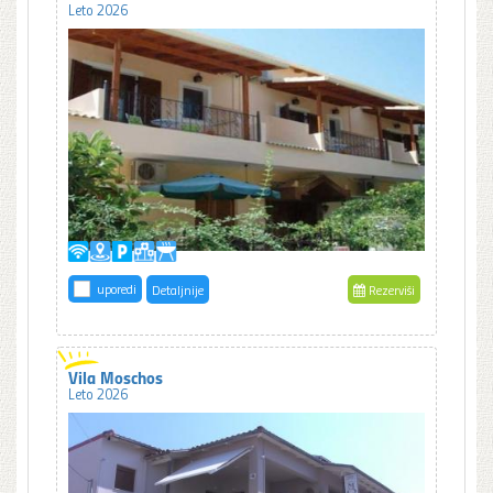
Leto 2026
uporedi
Detaljnije
Rezerviši
Vila Moschos
Leto 2026