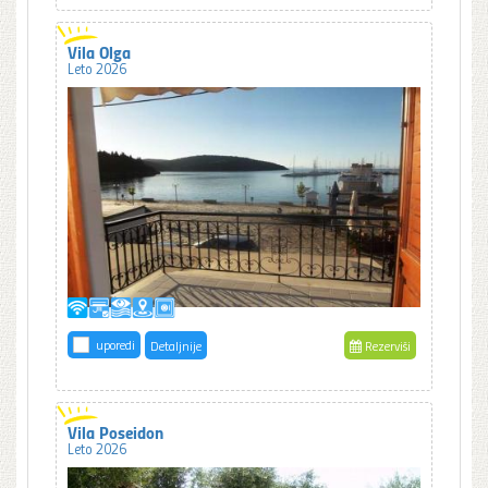
Vila Olga
Leto 2026
uporedi
Detaljnije
Rezerviši
Vila Poseidon
Leto 2026