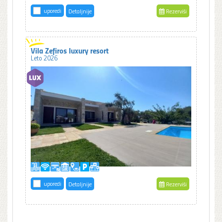
uporedi
Detaljnije
Rezerviši
Vila Zefiros luxury resort
Leto 2026
uporedi
Detaljnije
Rezerviši