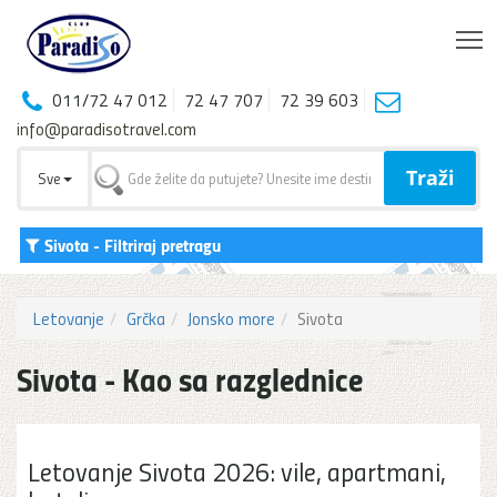
T
011/72 47 012
72 47 707
72 39 603
info@paradisotravel.com
Traži
Sve
Sivota
- Filtriraj pretragu
Letovanje
Grčka
Jonsko more
Sivota
Sivota - Kao sa razglednice
Letovanje Sivota 2026: vile, apartmani,