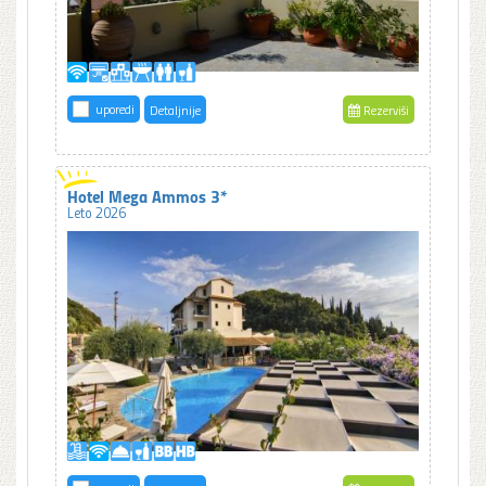
uporedi
Detaljnije
Rezerviši
Hotel Mega Ammos 3*
Leto 2026