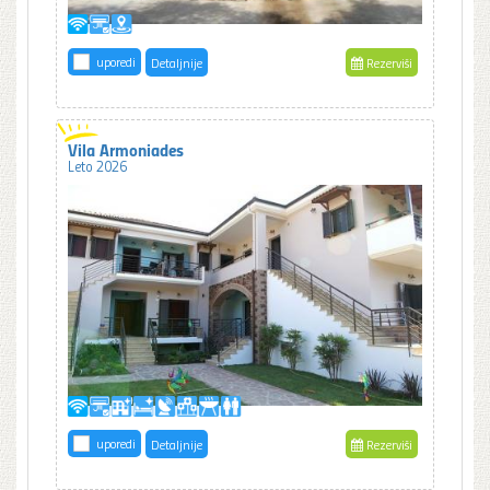
uporedi
Detaljnije
Rezerviši
Vila Armoniades
Leto 2026
uporedi
Detaljnije
Rezerviši