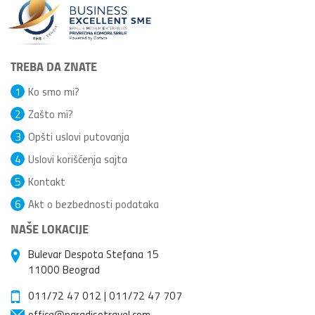
TREBA DA ZNATE
1
Ko smo mi?
2
Zašto mi?
3
Opšti uslovi putovanja
4
Uslovi korišćenja sajta
5
Kontakt
6
Akt o bezbednosti podataka
NAŠE LOKACIJE
Bulevar Despota Stefana 15
11000 Beograd
011/72 47 012
|
011/72 47 707
office@paradisotravel.com