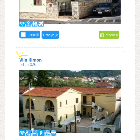
uporedi
Detaljnije
Rezerviši
Vila Kimon
Leto 2026