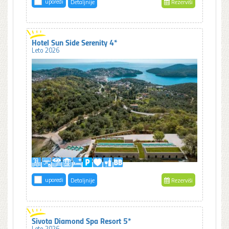
uporedi
Detaljnije
Rezerviši
Hotel Sun Side Serenity 4*
Leto 2026
uporedi
Detaljnije
Rezerviši
Sivota Diamond Spa Resort 5*
Leto 2026