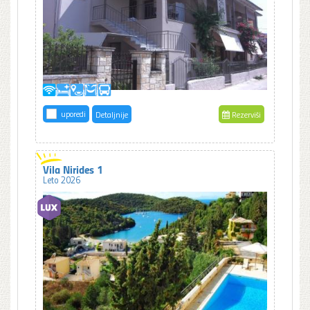
uporedi
Detaljnije
Rezerviši
Vila Nirides 1
Leto 2026