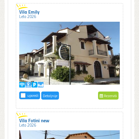
Vila Emily
Leto 2026
uporedi
Detaljnije
Rezerviši
Vila Fotini new
Leto 2026