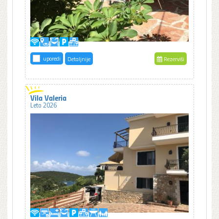
uporedi
Detaljnije
Rezerviši
Vila Valeria
Leto 2026