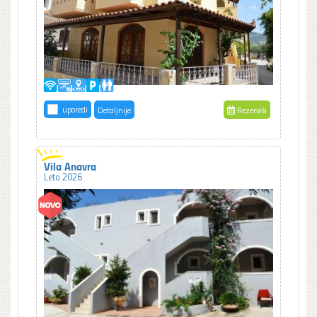
uporedi
Detaljnije
Rezerviši
Vila Anavra
Leto 2026