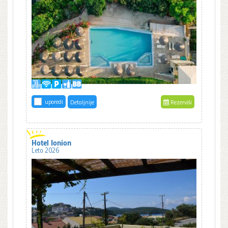
uporedi
Detaljnije
Rezerviši
Hotel Ionion
Leto 2026