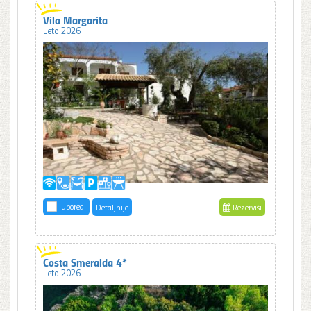
Vila Margarita
Leto 2026
uporedi
Detaljnije
Rezerviši
Costa Smeralda 4*
Leto 2026