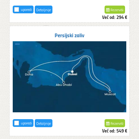
uporedi
Detaljnije
Rezerviši
Već od:
294 €
Persijski zaliv
uporedi
Detaljnije
Rezerviši
Već od:
549 €