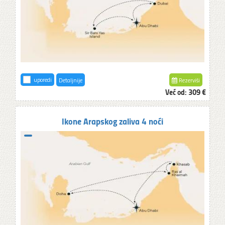
uporedi
Detaljnije
Rezerviši
Već od:
309 €
Ikone Arapskog zaliva 4 noći