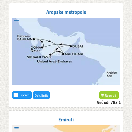
Arapske metropole
uporedi
Detaljnije
Rezerviši
Već od:
783 €
Emirati