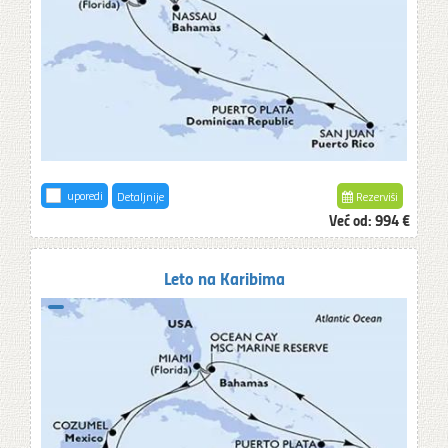
uporedi
Detaljnije
Rezerviši
Već od:
994 €
Leto na Karibima