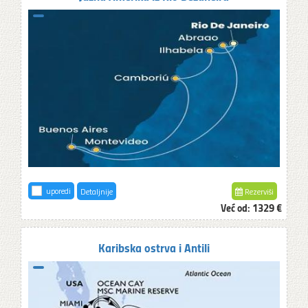
uporedi
Detaljnije
Rezerviši
Već od:
1329 €
Karibska ostrva i Antili