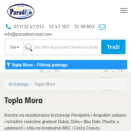
T
011/72 47 012
72 47 707
72 39 603
info@paradisotravel.com
Traži
Sve
Topla Mora
- Filtriraj pretragu
Krstarenja
Topla Mora
Topla Mora
Krenite na nezaboravno krstarenje Persijskim i Arapskim zalivom
i istražite raskošne gradove Dubai, Dohu i Abu Dabi. Plovite u
udobnosti i stilu na brodovima MSC i Costa Cruises.