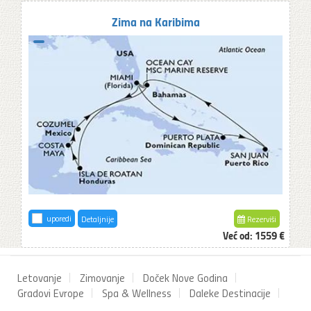
Zima na Karibima
uporedi
Detaljnije
Rezerviši
Već od:
1559 €
Letovanje
Zimovanje
Doček Nove Godina
Gradovi Evrope
Spa & Wellness
Daleke Destinacije