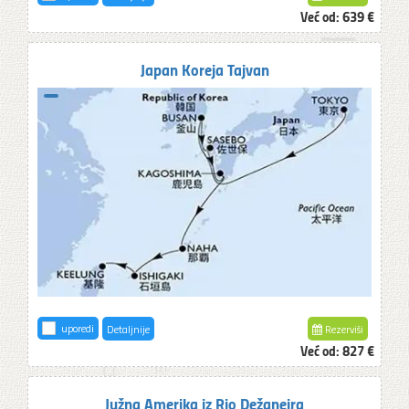
Već od:
639 €
Japan Koreja Tajvan
uporedi
Detaljnije
Rezerviši
Već od:
827 €
Južna Amerika iz Rio Dežaneira