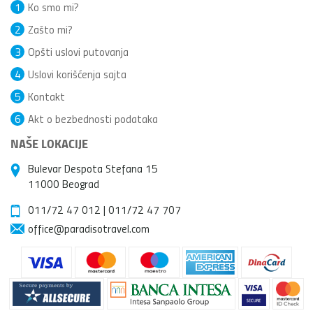
1
Ko smo mi?
2
Zašto mi?
3
Opšti uslovi putovanja
4
Uslovi korišćenja sajta
5
Kontakt
6
Akt o bezbednosti podataka
NAŠE LOKACIJE
Bulevar Despota Stefana 15
11000 Beograd
011/72 47 012
|
011/72 47 707
office@paradisotravel.com