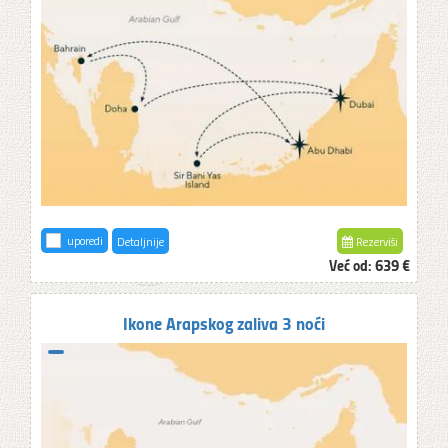
uporedi
Detaljnije
Rezerviši
Već od:
639 €
Ikone Arapskog zaliva 3 noći