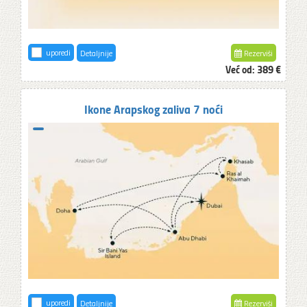
uporedi
Detaljnije
Rezerviši
Već od:
389 €
Ikone Arapskog zaliva 7 noći
uporedi
Detaljnije
Rezerviši