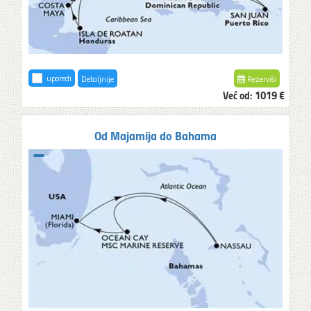
uporedi
Detaljnije
Rezerviši
Već od:
1019 €
Od Majamija do Bahama