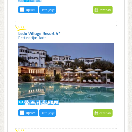
uporedi
Detaljnije
Rezerviši
Leda Village Resort 4*
Destinacija: Horto
uporedi
Detaljnije
Rezerviši