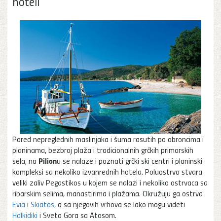
hoteli
Pored nepreglednih maslinjaka i šuma rasutih po obroncima i
planinama, bezbroj plaža i tradicionalnih grčkih primorskih
Pilion
sela, na
u se nalaze i poznati grčki ski centri i planinski
kompleksi sa nekoliko izvanrednih hotela. Poluostrvo stvara
veliki zaliv Pegastikos u kojem se nalazi i nekoliko ostrvaca sa
ribarskim selima, manastirima i plažama. Okružuju ga ostrva
Evia
i
Skiatos
, a sa njegovih vrhova se lako mogu videti
Halkidiki
i Sveta Gora sa Atosom.