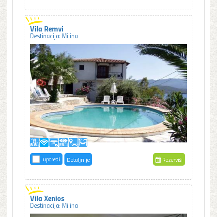
Vila Remvi
Destinacija: Milina
uporedi
Detaljnije
Rezerviši
Vila Xenios
Destinacija: Milina