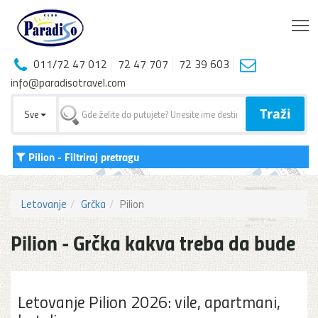
T
011/72 47 012
72 47 707
72 39 603
info@paradisotravel.com
Traži
Sve
Pilion
- Filtriraj pretragu
Letovanje
Grčka
Pilion
Pilion - Grčka kakva treba da bude
Letovanje Pilion 2026: vile, apartmani,