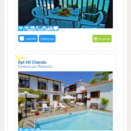
uporedi
Detaljnije
Rezerviši
Apt htl Charula
Destinacija: Platanias