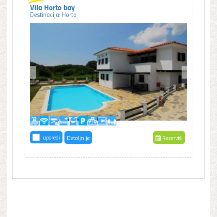
Vila Horto bay
Destinacija: Horto
uporedi
Detaljnije
Rezerviši