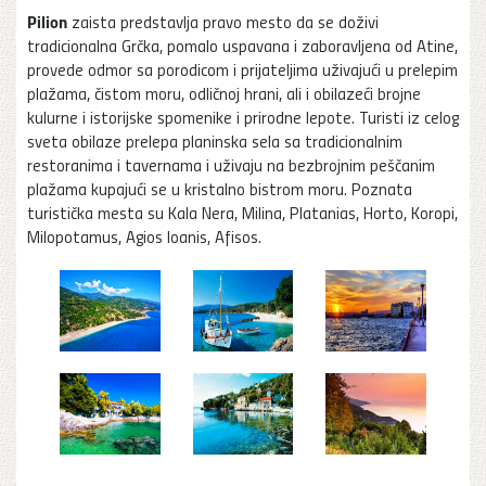
Pilion
zaista predstavlja pravo mesto da se doživi
tradicionalna Grčka, pomalo uspavana i zaboravljena od Atine,
provede odmor sa porodicom i prijateljima uživajući u prelepim
plažama, čistom moru, odličnoj hrani, ali i obilazeći brojne
kulurne i istorijske spomenike i prirodne lepote. Turisti iz celog
sveta obilaze prelepa planinska sela sa tradicionalnim
restoranima i tavernama i uživaju na bezbrojnim peščanim
plažama kupajući se u kristalno bistrom moru. Poznata
turistička mesta su Kala Nera, Milina, Platanias, Horto, Koropi,
Milopotamus, Agios Ioanis, Afisos.