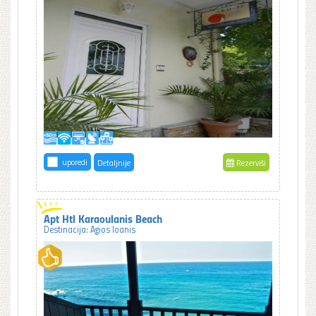
uporedi
Detaljnije
Rezerviši
Apt Htl Karaoulanis Beach
Destinacija: Agios Ioanis