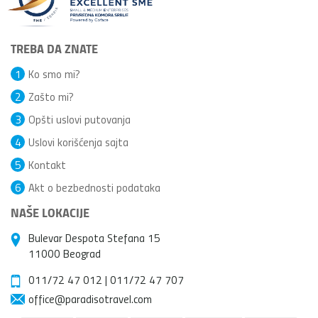
TREBA DA ZNATE
1
Ko smo mi?
2
Zašto mi?
3
Opšti uslovi putovanja
4
Uslovi korišćenja sajta
5
Kontakt
6
Akt o bezbednosti podataka
NAŠE LOKACIJE
Bulevar Despota Stefana 15
11000 Beograd
011/72 47 012
|
011/72 47 707
office@paradisotravel.com