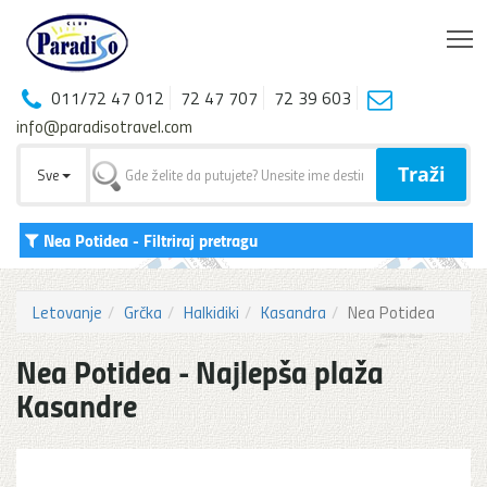
T
011/72 47 012
72 47 707
72 39 603
info@paradisotravel.com
Traži
Sve
Nea Potidea
- Filtriraj pretragu
Letovanje
Grčka
Halkidiki
Kasandra
Nea Potidea
Nea Potidea - Najlepša plaža
Kasandre