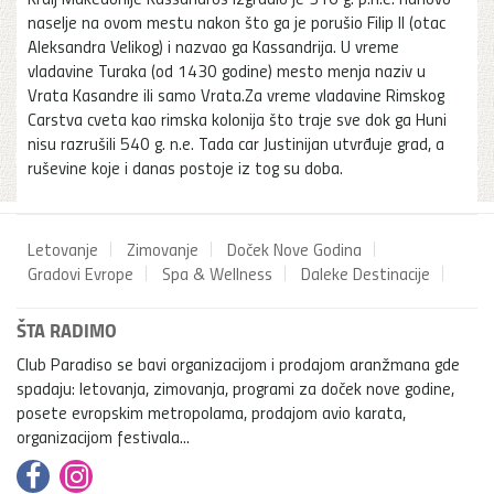
naselje na ovom mestu nakon što ga je porušio Filip II (otac
Aleksandra Velikog) i nazvao ga Kassandrija. U vreme
vladavine Turaka (od 1430 godine) mesto menja naziv u
Vrata Kasandre ili samo Vrata.Za vreme vladavine Rimskog
Carstva cveta kao rimska kolonija što traje sve dok ga Huni
nisu razrušili 540 g. n.e. Tada car Justinijan utvrđuje grad, a
ruševine koje i danas postoje iz tog su doba.
Letovanje
Zimovanje
Doček Nove Godina
Gradovi Evrope
Spa & Wellness
Daleke Destinacije
ŠTA RADIMO
Club Paradiso se bavi organizacijom i prodajom aranžmana gde
spadaju: letovanja, zimovanja, programi za doček nove godine,
posete evropskim metropolama, prodajom avio karata,
organizacijom festivala...