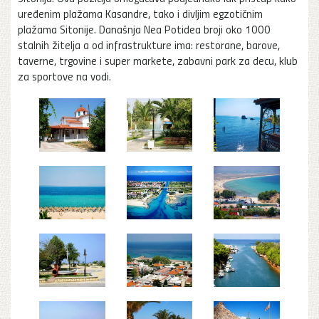
uređenim plažama Kasandre, tako i divljim egzotičnim
plažama Sitonije. Današnja Nea Potidea broji oko 1000
stalnih žitelja a od infrastrukture ima: restorane, barove,
taverne, trgovine i super markete, zabavni park za decu, klub
za sportove na vodi.