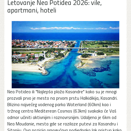
Letovanje Nea Potidea 2026: vile,
apartmani, hoteli
Nea Potidea ili "Najlepša plaža Kasandre" kako su je mnogi
prozvali prvo je mesto na prvom prstu Halkidikija, Kasandri.
Blizina najvećeg vodenog parka Waterland (60km) kao i
tržnog centra Mediterean Cosmos (63km) svakako će Vaš
odmor učiniti aktivnijim i raznovrsnijim. Udaljena je 6km od
Nea Moudanie, mesta gde se razilaze putevi za Kasandru i
Sitoniju. Ova pozicija omogućava podjednako lak pristup kako