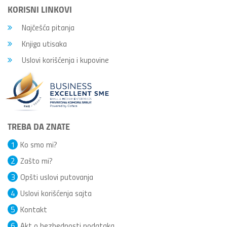
KORISNI LINKOVI
Najčešća pitanja
Knjiga utisaka
Uslovi korišćenja i kupovine
TREBA DA ZNATE
1
Ko smo mi?
2
Zašto mi?
3
Opšti uslovi putovanja
4
Uslovi korišćenja sajta
5
Kontakt
6
Akt o bezbednosti podataka