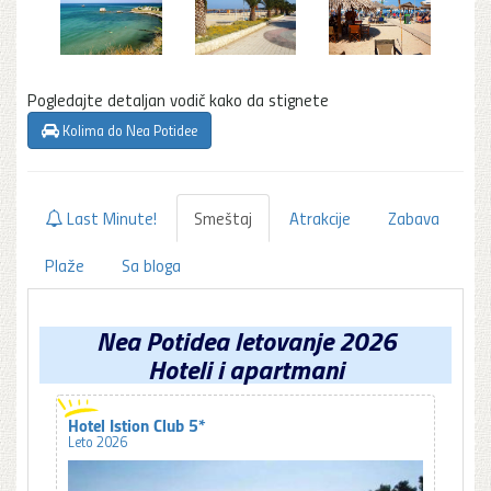
Pogledajte detaljan vodič kako da stignete
Kolima do Nea Potidee
Last Minute!
Smeštaj
Atrakcije
Zabava
Plaže
Sa bloga
Nea Potidea letovanje 2026
Hoteli i apartmani
Hotel Istion Club 5*
Leto 2026