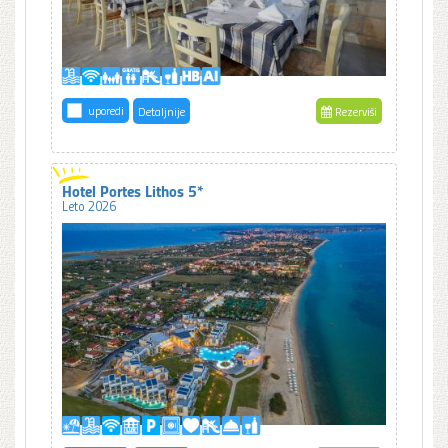
uporedi
Detaljnije
Rezerviši
Hotel Portes Lithos 5*
Leto 2026