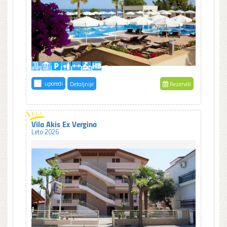
uporedi
Detaljnije
Rezerviši
Vila Akis Ex Vergina
Leto 2026