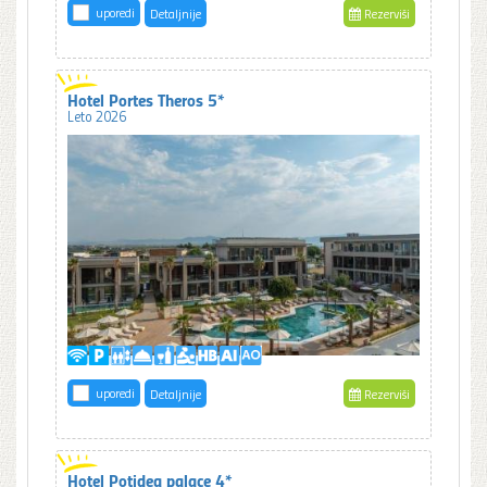
uporedi
Detaljnije
Rezerviši
Hotel Portes Theros 5*
Leto 2026
uporedi
Detaljnije
Rezerviši
Hotel Potidea palace 4*