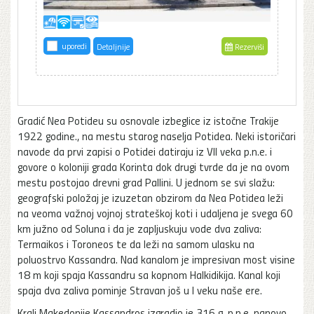
uporedi
Detaljnije
Rezerviši
Gradić Nea Potideu su osnovale izbeglice iz istočne Trakije
1922 godine., na mestu starog naselja Potidea. Neki istoričari
navode da prvi zapisi o Potidei datiraju iz VII veka p.n.e. i
govore o koloniji grada Korinta dok drugi tvrde da je na ovom
mestu postojao drevni grad Pallini. U jednom se svi slažu:
geografski položaj je izuzetan obzirom da Nea Potidea leži
na veoma važnoj vojnoj strateškoj koti i udaljena je svega 60
km južno od Soluna i da je zapljuskuju vode dva zaliva:
Termaikos i Toroneos te da leži na samom ulasku na
poluostrvo Kassandra. Nad kanalom je impresivan most visine
18 m koji spaja Kassandru sa kopnom Halkidikija. Kanal koji
spaja dva zaliva pominje Stravan još u I veku naše ere.
Kralj Makedonije Kassandros izgradio je 316 g. p.n.e. nanovo