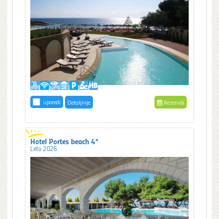
uporedi
Detaljnije
Rezerviši
Hotel Portes beach 4*
Leto 2026