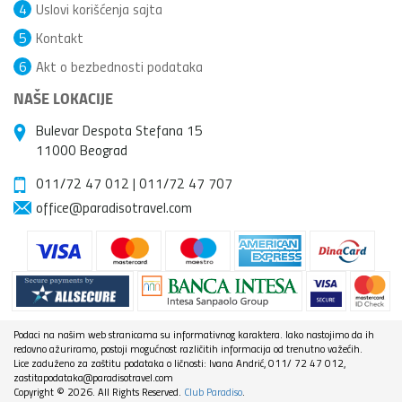
4
Uslovi korišćenja sajta
5
Kontakt
6
Akt o bezbednosti podataka
NAŠE LOKACIJE
Bulevar Despota Stefana 15
11000 Beograd
011/72 47 012
|
011/72 47 707
office@paradisotravel.com
Podaci na našim web stranicama su informativnog karaktera. Iako nastojimo da ih
redovno ažuriramo, postoji mogućnost različitih informacija od trenutno važećih.
Lice zaduženo za zaštitu podataka o ličnosti: Ivana Andrić, 011/ 72 47 012,
zastitapodataka@paradisotravel.com
Copyright © 2026. All Rights Reserved.
Club Paradiso
.