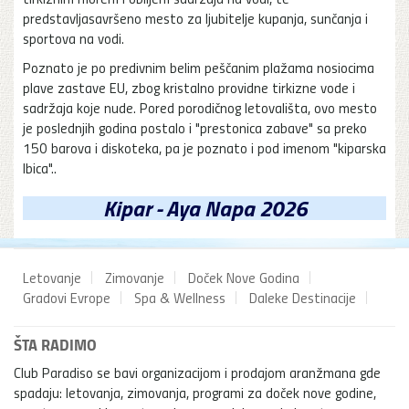
predstavljasavršeno mesto za ljubitelje kupanja, sunčanja i
sportova na vodi.
Poznato je po predivnim belim peščanim plažama nosiocima
plave zastave EU, zbog kristalno providne tirkizne vode i
sadržaja koje nude. Pored porodičnog letovališta, ovo mesto
je poslednjih godina postalo i "prestonica zabave" sa preko
150 barova i diskoteka, pa je poznato i pod imenom "kiparska
Ibica"..
Kipar - Aya Napa 2026
Letovanje
Zimovanje
Doček Nove Godina
Gradovi Evrope
Spa & Wellness
Daleke Destinacije
ŠTA RADIMO
Club Paradiso se bavi organizacijom i prodajom aranžmana gde
spadaju: letovanja, zimovanja, programi za doček nove godine,