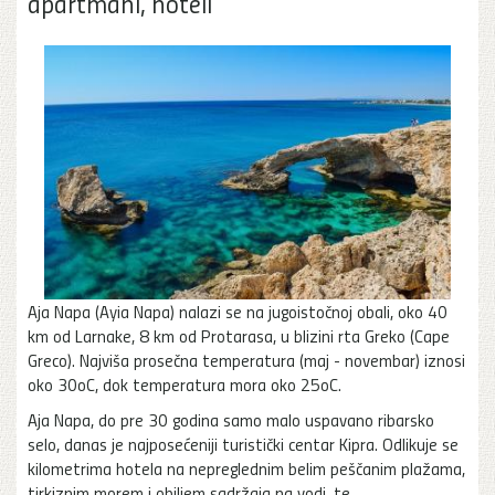
apartmani, hoteli
Aja Napa (Ayia Napa) nalazi se na jugoistočnoj obali, oko 40
km od Larnake, 8 km od Protarasa, u blizini rta Greko (Cape
Greco). Najviša prosečna temperatura (maj - novembar) iznosi
oko 30oC, dok temperatura mora oko 25oC.
Aja Napa, do pre 30 godina samo malo uspavano ribarsko
selo, danas je najposećeniji turistički centar Kipra. Odlikuje se
kilometrima hotela na nepreglednim belim peščanim plažama,
tirkiznim morem i obiljem sadržaja na vodi, te