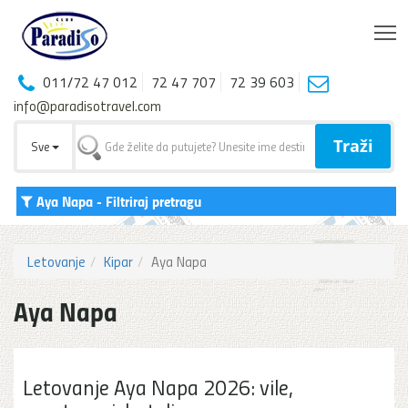
T
011/72 47 012
72 47 707
72 39 603
info@paradisotravel.com
Traži
Sve
Aya Napa
- Filtriraj pretragu
Letovanje
Kipar
Aya Napa
Aya Napa
Letovanje Aya Napa 2026: vile,