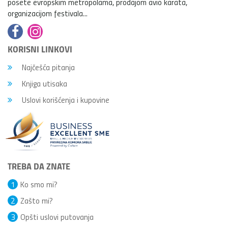
posete evropskim metropolama, prodajom avio karata,
organizacijom festivala...
KORISNI LINKOVI
Najčešća pitanja
Knjiga utisaka
Uslovi korišćenja i kupovine
TREBA DA ZNATE
1
Ko smo mi?
2
Zašto mi?
3
Opšti uslovi putovanja