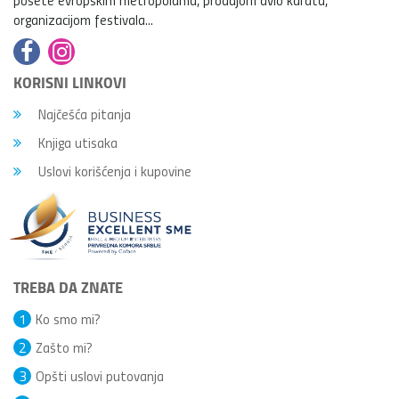
organizacijom festivala...
KORISNI LINKOVI
Najčešća pitanja
Knjiga utisaka
Uslovi korišćenja i kupovine
TREBA DA ZNATE
1
Ko smo mi?
2
Zašto mi?
3
Opšti uslovi putovanja