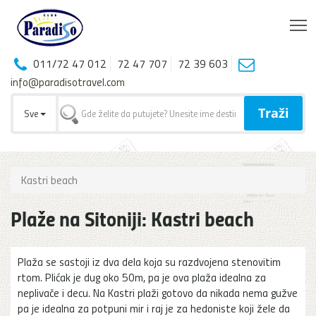
T
011/72 47 012
72 47 707
72 39 603
info@paradisotravel.com
Traži
Sve
Kastri beach
Plaže na Sitoniji: Kastri beach
Plaža se sastoji iz dva dela koja su razdvojena stenovitim
rtom. Plićak je dug oko 50m, pa je ova plaža idealna za
neplivače i decu. Na Kastri plaži gotovo da nikada nema gužve
pa je idealna za potpuni mir i raj je za hedoniste koji žele da