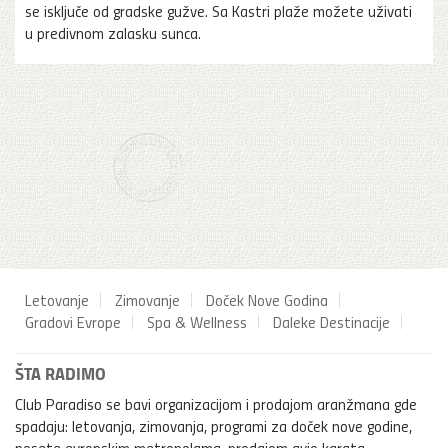
se isključe od gradske gužve. Sa Kastri plaže možete uživati
u predivnom zalasku sunca.
Letovanje
Zimovanje
Doček Nove Godina
Gradovi Evrope
Spa & Wellness
Daleke Destinacije
ŠTA RADIMO
Club Paradiso se bavi organizacijom i prodajom aranžmana gde
spadaju: letovanja, zimovanja, programi za doček nove godine,
posete evropskim metropolama, prodajom avio karata,