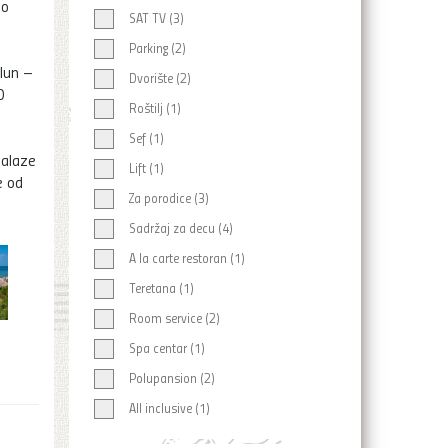
lo
SAT TV (3)
Parking (2)
lun –
Dvorište (2)
0
Roštilj (1)
Sef (1)
nalaze
Lift (1)
e od
Za porodice (3)
Sadržaj za decu (4)
A la carte restoran (1)
Teretana (1)
Room service (2)
Spa centar (1)
Polupansion (2)
All inclusive (1)