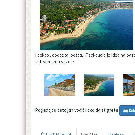
i doktor, apoteka, pošta... Psakoudia je idealna ba
sat vremena vožnje.
Pogledajte detaljan vodič kako da stignete
Kol
Last Minute!
Smeštaj
Atrakcije