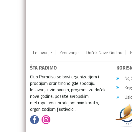
Letovanje
Zimovanje
Doček Nove Godina
G
ŠTA RADIMO
KORISN
Club Paradiso se bavi organizacijom i
Najč
prodajom aranžmana gde spadaju:
Knji
letovanja, zimovanja, programi za doček
nove godine, posete evropskim
Uslo
metropolama, prodajom avio karata,
organizacijom festivala...