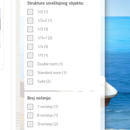
Struktura smeštajnog objekta:
1/2 (1)
1/2+2 (1)
1/3 (5)
1/3+1 (2)
1/4 (5)
1/5 (1)
Double room (1)
Standard room (1)
Suite (2)
Broj noćenja:
7 noćenja (1)
8 noćenja (1)
9 noćenja (2)