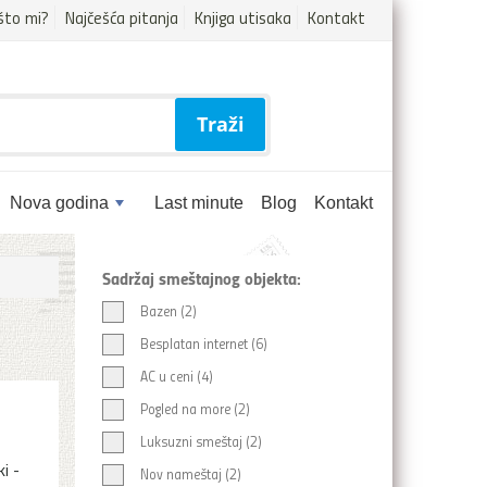
što mi?
Najčešća pitanja
Knjiga utisaka
Kontakt
Traži
Nova godina
Last minute
Blog
Kontakt
Sadržaj smeštajnog objekta:
Bazen (2)
Besplatan internet (6)
AC u ceni (4)
Pogled na more (2)
Luksuzni smeštaj (2)
i -
Nov nameštaj (2)