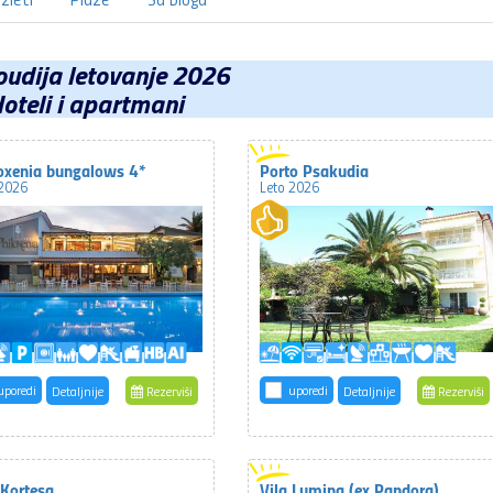
udija letovanje 2026
oteli i apartmani
oxenia bungalows 4*
Porto Psakudia
 2026
Leto 2026
uporedi
uporedi
Detaljnije
Rezerviši
Detaljnije
Rezerviši
 Kortesa
Vila Lumina (ex Pandora)