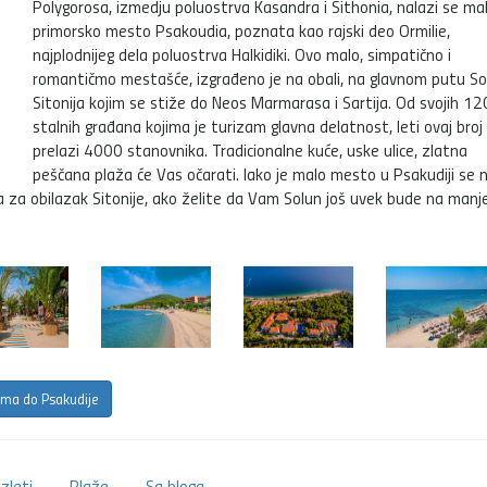
Polygorosa, izmedju poluostrva Kasandra i Sithonia, nalazi se ma
primorsko mesto Psakoudia, poznata kao rajski deo Ormilie,
najplodnijeg dela poluostrva Halkidiki. Ovo malo, simpatično i
romantičmo mestašće, izgrađeno je na obali, na glavnom putu So
Sitonija kojim se stiže do Neos Marmarasa i Sartija. Od svojih 12
stalnih građana kojima je turizam glavna delatnost, leti ovaj broj
prelazi 4000 stanovnika. Tradicionalne kuće, uske ulice, zlatna
peščana plaža će Vas očarati. Iako je malo mesto u Psakudiji se 
za za obilazak Sitonije, ako želite da Vam Solun još uvek bude na manj
ima do Psakudije
Izleti
Plaže
Sa bloga