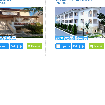
 2026
Leto 2026
uporedi
uporedi
Detaljnije
Rezerviši
Detaljnije
Rezerviši