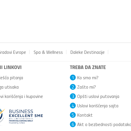
radovi Evrope
Spa & Wellness
Daleke Destinacije
I LINKOVI
TREBA DA ZNATE
ešća pitanja
1
Ko smo mi?
ga utisaka
2
Zašto mi?
vi korišćenja i kupovine
3
Opšti uslovi putovanja
4
Uslovi korišćenja sajta
5
Kontakt
6
Akt o bezbednosti podatak