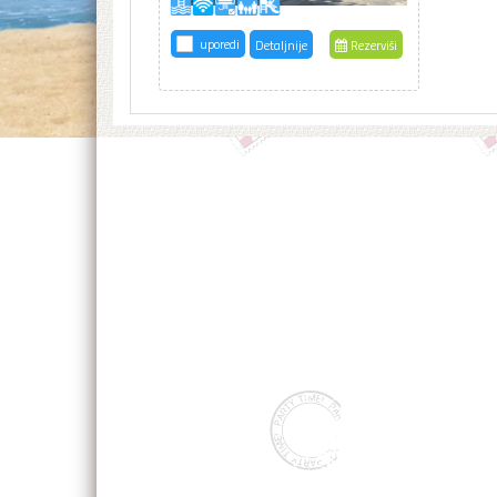
uporedi
Detaljnije
Rezerviši