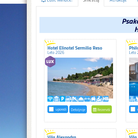
Psako
H
Hotel Elinotel Sermilia Reso
Phil
Leto 2026
Leto
uporedi
Detaljnije
Rezerviši
Vila Alexandra
Vila