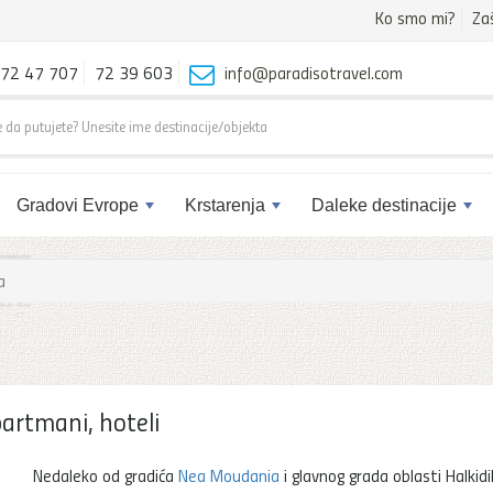
Ko smo mi?
Za
72 47 707
72 39 603
info@paradisotravel.com
Gradovi Evrope
Krstarenja
Daleke destinacije
a
artmani, hoteli
Nedaleko od gradića
Nea Moudania
i glavnog grada oblasti Halkidik