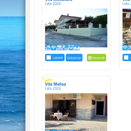
Leto 2026
Leto
uporedi
Detaljnije
Rezerviši
Vila Melisa
Leto 2026