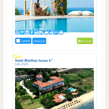
uporedi
Detaljnije
Rezerviši
Hotel Marthas house 4*
Leto 2026