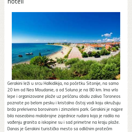
hoteli
Gerakini leži u srcu Halkidikija, na početku Sitonije, na samo
20 km od Nea Moudanie, a od Soluna je na 80 km. Ima vrlo
lepe i organizovane plaže uz peščanu obalu zaliva Toroneos
poznate po belom pesku i kristalno čistoj vodi koju okružuju
brda prekrivena borovinom i zimzeleni park. Gerakini je najpre
bila naseobina malobrojne zajednice rudara koja je radila na
vađenju granita a iskopine su i sad primetne na kraju plaže.
Danas je Gerakini turističko mesto sa odličnim pratećim