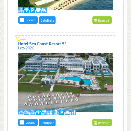
uporedi
Detaljnije
Rezerviši
Hotel Sea Coast Resort 5*
Leto 2026
uporedi
Detaljnije
Rezerviši