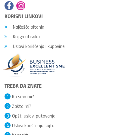
KORISNI LINKOVI
Najčešća pitanja
Knjiga utisaka
Uslovi korišćenja i kupovine
TREBA DA ZNATE
1
Ko smo mi?
2
Zašto mi?
3
Opšti uslovi putovanja
4
Uslovi korišćenja sajta
5
Kontakt