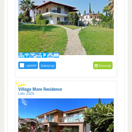
uporedi
Detaljnije
Rezerviši
Village Mare Residence
Leto 2026