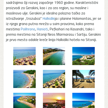
sadržajima čiji razvoj započinje 1960 godine. Karakteristični
proizvodi za Gerakini, kao i za ceo region, su masline i
maslinovo ulje. Gerakini je idealna polazna tačka za
istraživanje „trozubca“
Halkidiki
ja i planine Holomontas, jer se
iz njega grana putna mreža u svim pravcima, kako prema
mestima
Polihrono
,
Hanioti
, Pefkohori na Kasandri, tako i
prema mestima na Sitoniji Neos Marmarasu i Sartiju. Gerakini
je prvo mesto odakle kreće linija Halkidiki hotela na Sitoniji.