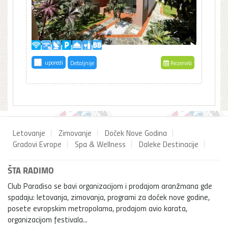
uporedi
Detaljnije
Rezerviši
Letovanje
Zimovanje
Doček Nove Godina
Gradovi Evrope
Spa & Wellness
Daleke Destinacije
ŠTA RADIMO
Club Paradiso se bavi organizacijom i prodajom aranžmana gde
spadaju: letovanja, zimovanja, programi za doček nove godine,
posete evropskim metropolama, prodajom avio karata,
organizacijom festivala...