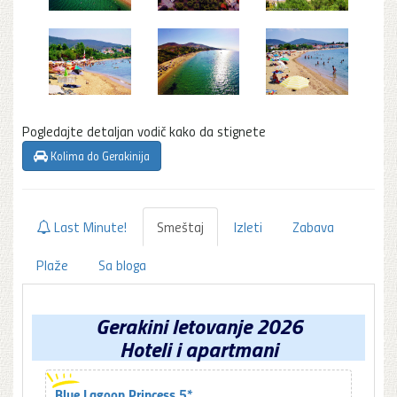
Pogledajte detaljan vodič kako da stignete
Kolima do Gerakinija
Last Minute!
Smeštaj
Izleti
Zabava
Plaže
Sa bloga
Gerakini letovanje 2026
Hoteli i apartmani
Blue Lagoon Princess 5*