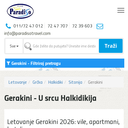
T
011/72 47 012
72 47 707
72 39 603
info@paradisotravel.com
Traži
Sve
Gerakini
- Filtriraj pretragu
Letovanje
Grčka
Halkidiki
Sitonija
Gerakini
Gerakini - U srcu Halkidikija
Letovanje Gerakini 2026: vile, apartmani,