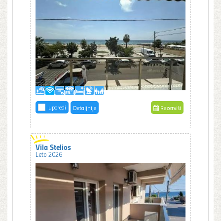
uporedi
Detaljnije
Rezerviši
Vila Stelios
Leto 2026