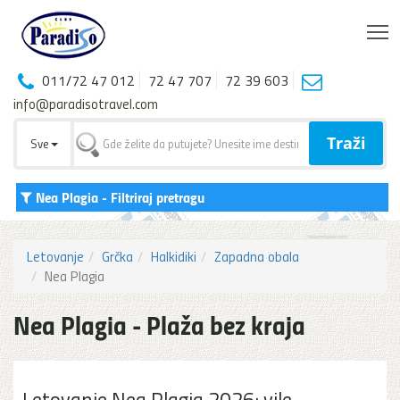
T
011/72 47 012
72 47 707
72 39 603
info@paradisotravel.com
Traži
Sve
Nea Plagia
- Filtriraj pretragu
Letovanje
Grčka
Halkidiki
Zapadna obala
Nea Plagia
Nea Plagia - Plaža bez kraja
Letovanje Nea Plagia 2026: vile,