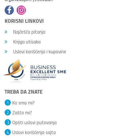
KORISNI LINKOVI
Najčešća pitanja
Knjiga utisaka
Uslovi korišćenja i kupovine
TREBA DA ZNATE
1
Ko smo mi?
2
Zašto mi?
3
Opšti uslovi putovanja
4
Uslovi korišćenja sajta