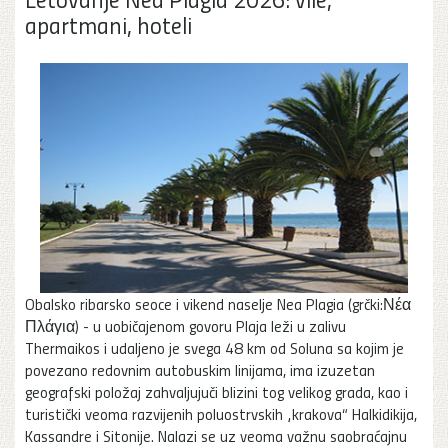
apartmani, hoteli
Obalsko ribarsko seoce i vikend naselje Nea Plagia (grčki:Νέα
Πλάγια) - u uobičajenom govoru Plaja leži u zalivu
Thermaikos i udaljeno je svega 48 km od Soluna sa kojim je
povezano redovnim autobuskim linijama, ima izuzetan
geografski položaj zahvaljujuči blizini tog velikog grada, kao i
turistički veoma razvijenih poluostrvskih „krakova“ Halkidikija,
Kassandre i Sitonije. Nalazi se uz veoma važnu saobraćajnu