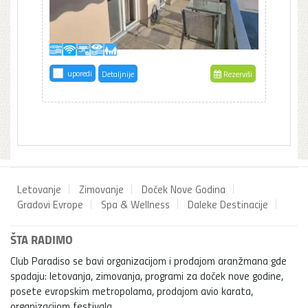
uporedi
Detaljnije
Rezerviši
Letovanje
Zimovanje
Doček Nove Godina
Gradovi Evrope
Spa & Wellness
Daleke Destinacije
ŠTA RADIMO
Club Paradiso se bavi organizacijom i prodajom aranžmana gde
spadaju: letovanja, zimovanja, programi za doček nove godine,
posete evropskim metropolama, prodajom avio karata,
organizacijom festivala...