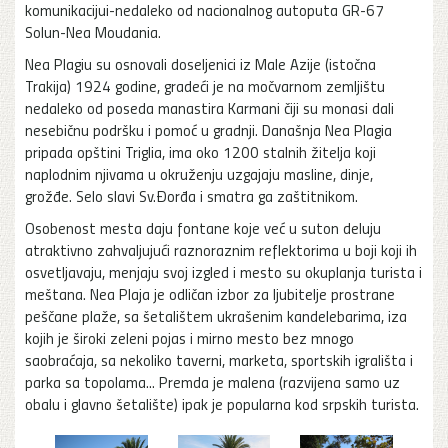
komunikacijui-nedaleko od nacionalnog autoputa GR-67
Solun-Nea Moudania.
Nea Plagiu su osnovali doseljenici iz Male Azije (istočna
Trakija) 1924 godine, gradeći je na močvarnom zemljištu
nedaleko od poseda manastira Karmani čiji su monasi dali
nesebičnu podršku i pomoć u gradnji. Današnja Nea Plagia
pripada opštini Triglia, ima oko 1200 stalnih žitelja koji
naplodnim njivama u okruženju uzgajaju masline, dinje,
grožđe. Selo slavi Sv.Đorđa i smatra ga zaštitnikom.
Osobenost mesta daju fontane koje već u suton deluju
atraktivno zahvaljujući raznoraznim reflektorima u boji koji ih
osvetljavaju, menjaju svoj izgled i mesto su okuplanja turista i
meštana. Nea Plaja je odličan izbor za ljubitelje prostrane
peščane plaže, sa šetalištem ukrašenim kandelebarima, iza
kojih je široki zeleni pojas i mirno mesto bez mnogo
saobraćaja, sa nekoliko taverni, marketa, sportskih igrališta i
parka sa topolama... Premda je malena (razvijena samo uz
obalu i glavno šetalište) ipak je popularna kod srpskih turista.