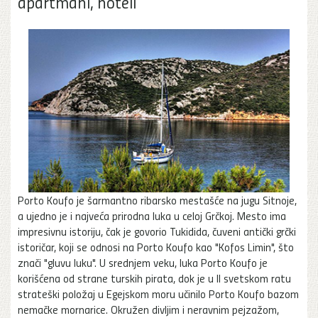
apartmani, hoteli
Porto Koufo je šarmantno ribarsko mestašće na jugu Sitnoje,
a ujedno je i najveća prirodna luka u celoj Grčkoj. Mesto ima
impresivnu istoriju, čak je govorio Tukidida, čuveni antički grčki
istoričar, koji se odnosi na Porto Koufo kao "Kofos Limin", što
znači "gluvu luku". U srednjem veku, luka Porto Koufo je
korišćena od strane turskih pirata, dok je u II svetskom ratu
strateški položaj u Egejskom moru učinilo Porto Koufo bazom
nemačke mornarice. Okružen divljim i neravnim pejzažom,