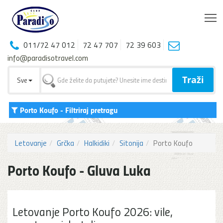
T
011/72 47 012
72 47 707
72 39 603
info@paradisotravel.com
Traži
Sve
Porto Koufo
- Filtriraj pretragu
Letovanje
Grčka
Halkidiki
Sitonija
Porto Koufo
Porto Koufo - Gluva Luka
Letovanje Porto Koufo 2026: vile,