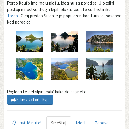
Porto Koufo ima malu plažu, idealnu za porodice. U okolini
postoji mnoštvo drugih lepih plaža, kao što su Tristinika i
Toroni
. Ovaj predeo Sitonije je popularan kod turista, posebno
kod porodica.
Pogledajte detaljan vodič kako da stignete
Kolima do Porto Kufa
Last Minute!
Smeštaj
Izleti
Zabava