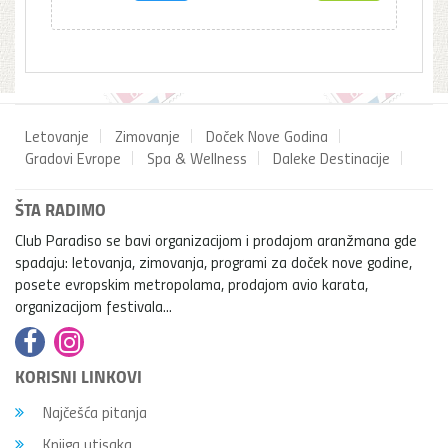
Letovanje
Zimovanje
Doček Nove Godina
Gradovi Evrope
Spa & Wellness
Daleke Destinacije
ŠTA RADIMO
Club Paradiso se bavi organizacijom i prodajom aranžmana gde
spadaju: letovanja, zimovanja, programi za doček nove godine,
posete evropskim metropolama, prodajom avio karata,
organizacijom festivala...
KORISNI LINKOVI
Najčešća pitanja
Knjiga utisaka