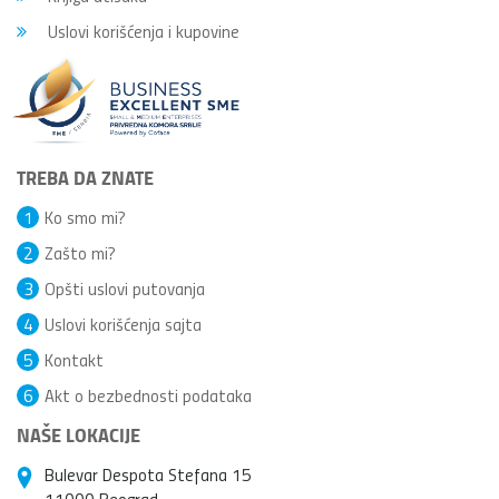
Uslovi korišćenja i kupovine
TREBA DA ZNATE
1
Ko smo mi?
2
Zašto mi?
3
Opšti uslovi putovanja
4
Uslovi korišćenja sajta
5
Kontakt
6
Akt o bezbednosti podataka
NAŠE LOKACIJE
Bulevar Despota Stefana 15
11000 Beograd