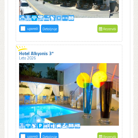
uporedi
Detaljnije
Rezerviši
Hotel Alkyonis 3*
Leto 2026
uporedi
Detaljnije
Rezerviši