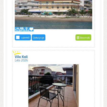
uporedi
Detaljnije
Rezerviši
Vila Kali
Leto 2026