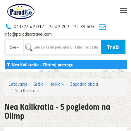
T
011/72 47 012
72 47 707
72 39 603
info@paradisotravel.com
Traži
Sve
Nea Kalikratia
- Filtriraj pretragu
Letovanje
Grčka
Halkidiki
Zapadna obala
Nea Kalikratia
Nea Kalikratia - S pogledom na
Olimp