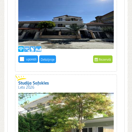
uporedi
Detaljnije
Rezerviši
Studija Sofokles
Leto 2026