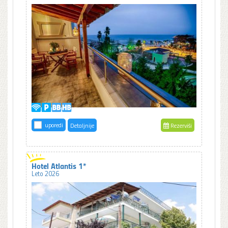
uporedi
Detaljnije
Rezerviši
Hotel Atlantis 1*
Leto 2026