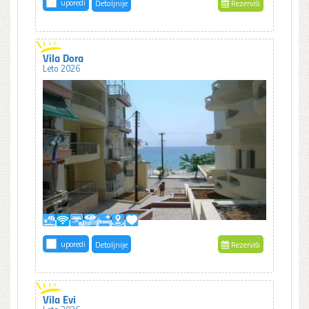
uporedi
Detaljnije
Rezerviši
Vila Dora
Leto 2026
uporedi
Detaljnije
Rezerviši
Vila Evi