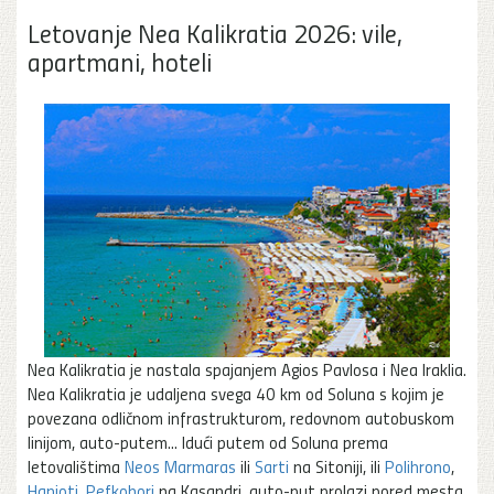
Letovanje Nea Kalikratia 2026: vile,
apartmani, hoteli
Nea Kalikratia je nastala spajanjem Agios Pavlosa i Nea Iraklia.
Nea Kalikratia je udaljena svega 40 km od Soluna s kojim je
povezana odličnom infrastrukturom, redovnom autobuskom
linijom, auto-putem... Idući putem od Soluna prema
letovalištima
Neos Marmaras
ili
Sarti
na Sitoniji, ili
Polihrono
,
Hanioti
,
Pefkohori
na Kasandri, auto-put prolazi pored mesta