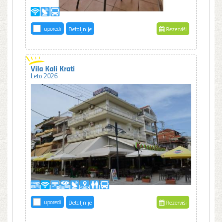
uporedi
Detaljnije
Rezerviši
Vila Kali Krati
Leto 2026
uporedi
Detaljnije
Rezerviši