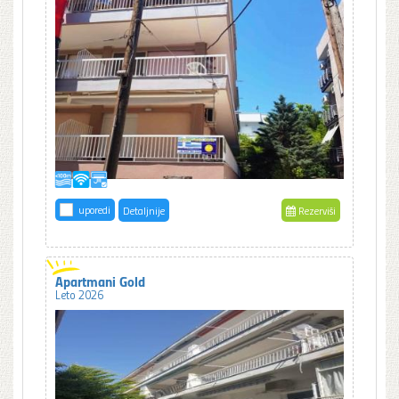
uporedi
Detaljnije
Rezerviši
Apartmani Gold
Leto 2026