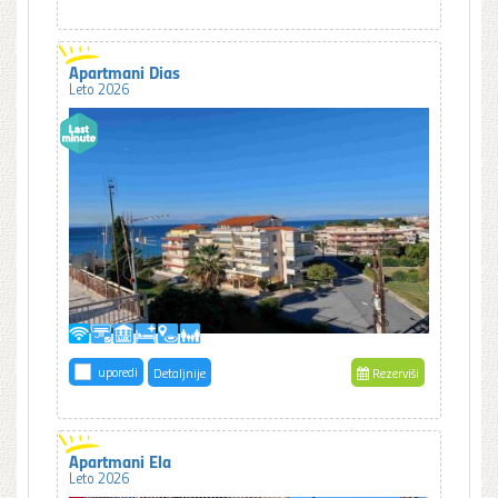
Apartmani Dias
Leto 2026
uporedi
Detaljnije
Rezerviši
Apartmani Ela
Leto 2026