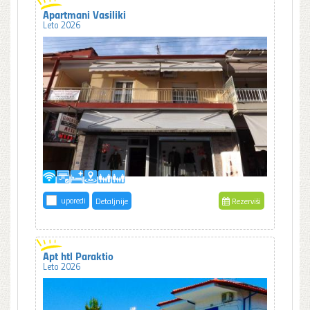
Apartmani Vasiliki
Leto 2026
uporedi
Detaljnije
Rezerviši
Apt htl Paraktio
Leto 2026