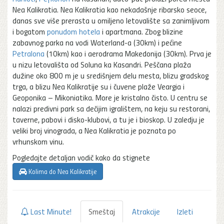
Nea Kalikratia. Nea Kalikratia kao nekadašnje ribarsko seoce,
danas sve više prerasta u omiljeno letovalište sa zanimljivom
i bogatom
ponudom hotela
i apartmana. Zbog blizine
zabavnog parka na vodi Waterland-a (30km) i pećine
Petralona
(10km) kao i aerodrama Makedonija (30km). Prva je
u nizu letovališta od Soluna ka Kasandri. Peščana plaža
dužine oko 800 m je u središnjem delu mesta, blizu gradskog
trga, a blizu Nea Kalikratije su i čuvene plaže Veargia i
Geoponika – Mikoniatika. More je kristalno čisto. U centru se
nalazi predivni park sa dečijim igralištem, na keju su restorani,
taverne, pabovi i disko-klubovi, a tu je i bioskop. U zaledju je
veliki broj vinograda, a Nea Kalikratia je poznata po
vrhunskom vinu.
Pogledajte detaljan vodič kako da stignete
Kolima do Nea Kalikratije
Last Minute!
Smeštaj
Atrakcije
Izleti