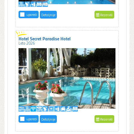
uporedi
Detaljnije
Rezerviši
Hotel Secret Paradise Hotel
Leto 2026
uporedi
Detaljnije
Rezerviši