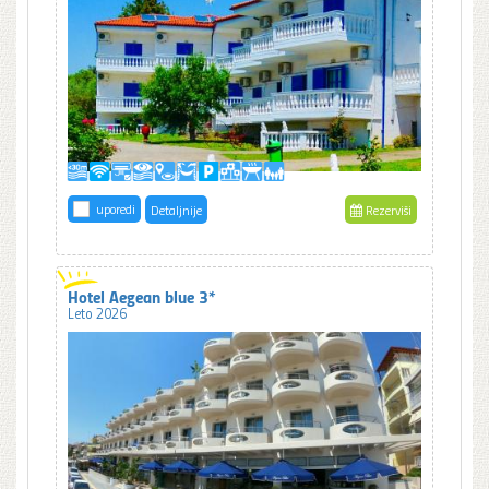
uporedi
Detaljnije
Rezerviši
Hotel Aegean blue 3*
Leto 2026