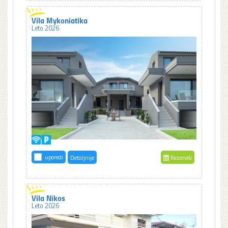
Vila Mykoniatika
Leto 2026
uporedi
Detaljnije
Rezerviši
Vila Nikos
Leto 2026