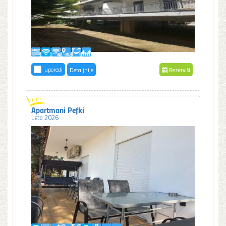
uporedi
Detaljnije
Rezerviši
Apartmani Pefki
Leto 2026