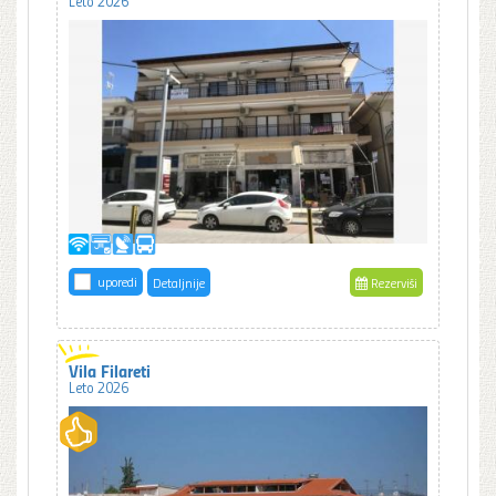
Leto 2026
uporedi
Detaljnije
Rezerviši
Vila Filareti
Leto 2026