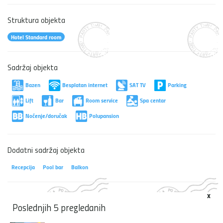
Struktura objekta
Hotel Standard room
Sadržaj objekta
Bazen
Besplatan internet
SAT TV
Parking
Lift
Bar
Room service
Spa centar
Noćenje/doručak
Polupansion
Dodatni sadržaj objekta
Recepcija
Pool bar
Balkon
x
Poslednjih 5 pregledanih