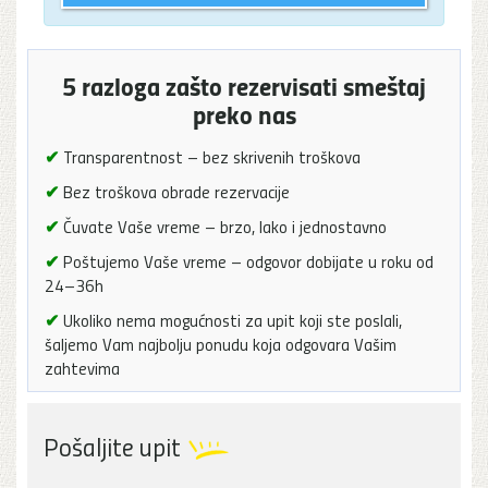
5 razloga zašto rezervisati smeštaj
preko nas
✔
Transparentnost – bez skrivenih troškova
✔
Bez troškova obrade rezervacije
✔
Čuvate Vaše vreme – brzo, lako i jednostavno
✔
Poštujemo Vaše vreme – odgovor dobijate u roku od
24–36h
✔
Ukoliko nema mogućnosti za upit koji ste poslali,
šaljemo Vam najbolju ponudu koja odgovara Vašim
zahtevima
Pošaljite upit