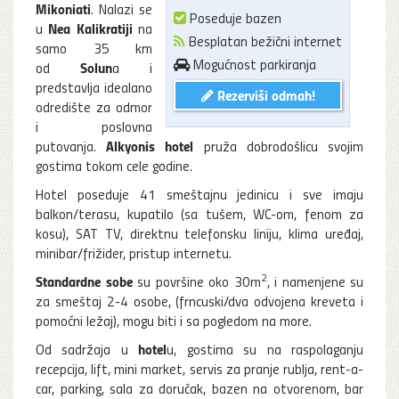
Mikoniati
. Nalazi se
Poseduje bazen
Nea Kalikratiji
u
na
Besplatan bežični internet
samo 35 km
Mogućnost parkiranja
Solun
od
a i
predstavlja idealano
Rezerviši odmah!
odredište za odmor
i poslovna
Alkyonis hotel
putovanja.
pruža dobrodošlicu svojim
gostima tokom cele godine.
Hotel poseduje 41 smeštajnu jedinicu i sve imaju
balkon/terasu, kupatilo (sa tušem, WC-om, fenom za
kosu), SAT TV, direktnu telefonsku liniju, klima uređaj,
minibar/frižider, pristup internetu.
2
Standardne sobe
su površine oko 30m
, i namenjene su
za smeštaj 2-4 osobe, (frncuski/dva odvojena kreveta i
pomoćni ležaj), mogu biti i sa pogledom na more.
hotel
Od sadržaja u
u, gostima su na raspolaganju
recepcija, lift, mini market, servis za pranje rublja, rent-a-
car, parking, sala za doručak, bazen na otvorenom, bar