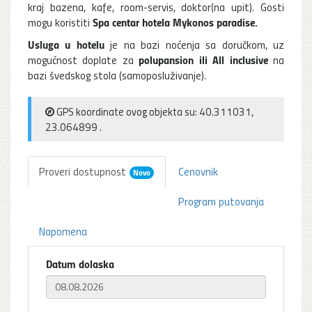
kraj bazena, kafe, room-servis, doktor(na upit). Gosti
Spa centar
hotela
Mykonos paradise.
mogu koristiti
Usluga u hotelu
je na bazi noćenja sa doručkom, uz
polupansion ili All inclusive
mogućnost doplate za
na
bazi švedskog stola (samoposluživanje).
GPS koordinate ovog objekta su: 40.311031,
23.064899 .
Proveri dostupnost
Cenovnik
Novo
Program putovanja
Napomena
Datum dolaska