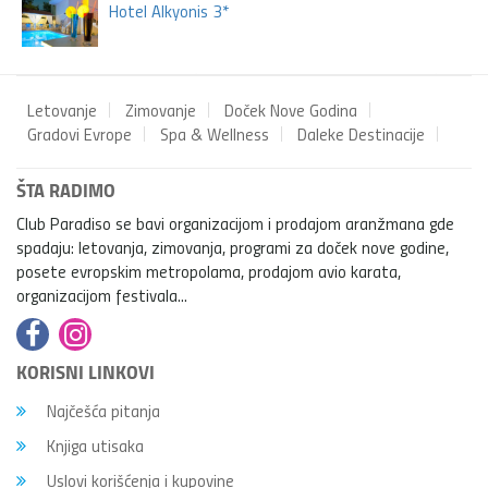
Hotel Alkyonis 3*
Letovanje
Zimovanje
Doček Nove Godina
Gradovi Evrope
Spa & Wellness
Daleke Destinacije
ŠTA RADIMO
Club Paradiso se bavi organizacijom i prodajom aranžmana gde
spadaju: letovanja, zimovanja, programi za doček nove godine,
posete evropskim metropolama, prodajom avio karata,
organizacijom festivala...
KORISNI LINKOVI
Najčešća pitanja
Knjiga utisaka
Uslovi korišćenja i kupovine