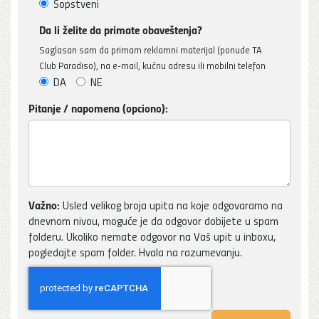
Sopstveni
Da li želite da primate obaveštenja?
Saglasan sam da primam reklamni materijal (ponude TA
Club Paradiso), na e-mail, kućnu adresu ili mobilni telefon
DA
NE
Pitanje / napomena (opciono):
Važno:
Usled velikog broja upita na koje odgovaramo na
dnevnom nivou, moguće je da odgovor dobijete u spam
folderu. Ukoliko nemate odgovor na Vaš upit u inboxu,
pogledajte spam folder. Hvala na razumevanju.