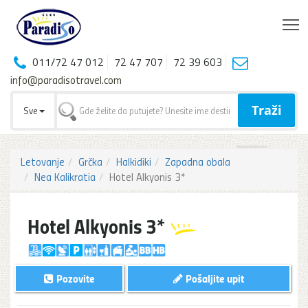
T
011/72 47 012
72 47 707
72 39 603
info@paradisotravel.com
Traži
Sve
Letovanje
Grčka
Halkidiki
Zapadna obala
Nea Kalikratia
Hotel Alkyonis 3*
Hotel Alkyonis 3*
Pozovite
Pošaljite upit