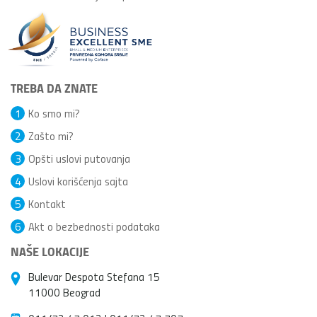
TREBA DA ZNATE
1
Ko smo mi?
2
Zašto mi?
3
Opšti uslovi putovanja
4
Uslovi korišćenja sajta
5
Kontakt
6
Akt o bezbednosti podataka
NAŠE LOKACIJE
Bulevar Despota Stefana 15
11000 Beograd