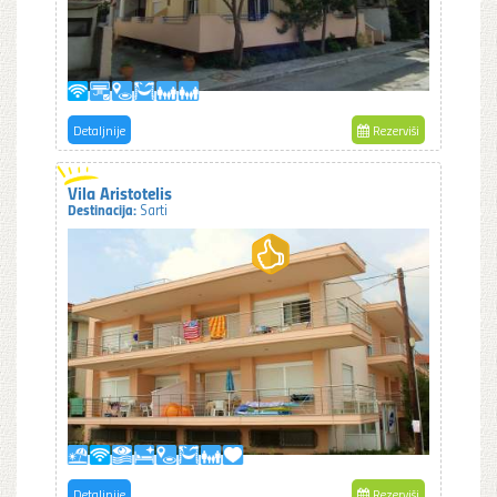
Detaljnije
Rezerviši
Vila Aristotelis
Destinacija:
Sarti
Detaljnije
Rezerviši