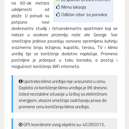
na 60-ak metara
Mirna lokacija
udaljenosti od
Odličan izbor za porodice
plaže. U ponudi su
potpuno novi
dvokrevetni studiji i četvorokrevetni apartmani koji se
nalaze u visokom prizemlju naše vile George. Sve
smeštajne jedinice poseduju osnovno opremljenu kuhinju
srazmerno broju ležajeva, kupatilo, terasu, TV i klima
uređaj čije se korišćenje dodatno naplaćuje. Promena
posteljine je jedanput u toku boravka, a postoji i
mogućnost korišćenja WiFi interneta.
Upotreba klima uređaja nije uracunata u cenu.
Doplata za korišćenje klima uređaja je 8€ dnevno.
Usled nestabilne situacije u Grčkoj sa električnom
energijom, vlasicni smeštaja zadržavaju pravo da
promene cenu korišćenja klima uređaja.
GPS koordinate ovog objekta su: 40.092013,