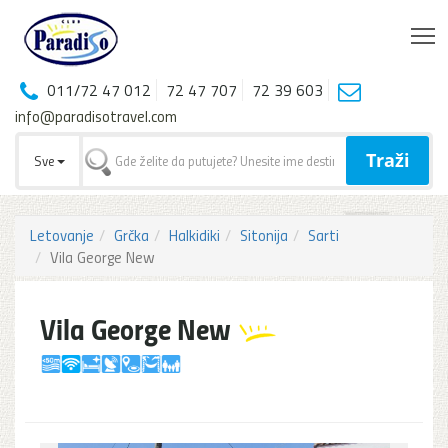
T
011/72 47 012
72 47 707
72 39 603
info@paradisotravel.com
Traži
Sve
Letovanje
Grčka
Halkidiki
Sitonija
Sarti
Vila George New
Vila George New