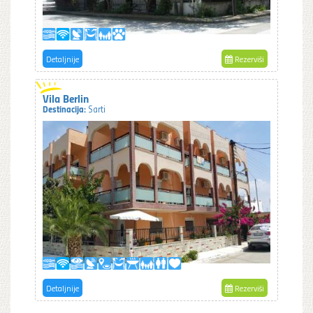
Detaljnije
Rezerviši
Vila Berlin
Destinacija:
Sarti
Detaljnije
Rezerviši