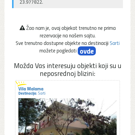
23.977822.
Žao nam je, ovaj objekat trenutno ne prima
rezervacije na našem sajtu.
Sve trenutno dostupne objekte na destinaciji
Sarti
ovde
možete pogledati
Možda Vas interesuju objekti koji su u
neposrednoj blizini:
Vila Malama
Destinacija:
Sarti