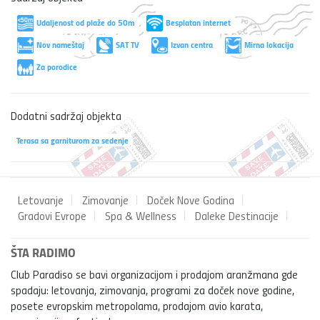
Udaljenost od plaže do 50m
Besplatan internet
Nov nameštaj
SAT TV
Izvan centra
Mirna lokacija
Za porodice
Dodatni sadržaj objekta
Terasa sa garniturom za sedenje
Letovanje
Zimovanje
Doček Nove Godina
Gradovi Evrope
Spa & Wellness
Daleke Destinacije
ŠTA RADIMO
Club Paradiso se bavi organizacijom i prodajom aranžmana gde
spadaju: letovanja, zimovanja, programi za doček nove godine,
posete evropskim metropolama, prodajom avio karata,