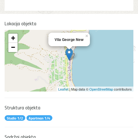
Lokacija objekta
×
+
Vila George New
−
Leaflet
| Map data ©
OpenStreetMap
contributors
Struktura objekta
Studio 1/2
Apartman 1/4
Sadržaj objekta