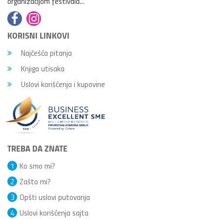
organizacijom festivala...
KORISNI LINKOVI
Najčešća pitanja
Knjiga utisaka
Uslovi korišćenja i kupovine
TREBA DA ZNATE
1
Ko smo mi?
2
Zašto mi?
3
Opšti uslovi putovanja
4
Uslovi korišćenja sajta