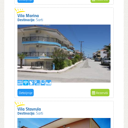
Vila Marina
Destinacija:
Sarti
Detaljnije
Rezerviši
Vila Stavrula
Destinacija:
Sarti