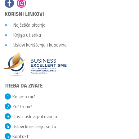
KORISNI LINKOVI
Najčešća pitanja
Knjiga utisaka
Uslovi korišćenja i kupovine
TREBA DA ZNATE
1
Ko smo mi?
2
Zašto mi?
3
Opšti uslovi putovanja
4
Uslovi korišćenja sajta
5
Kontakt