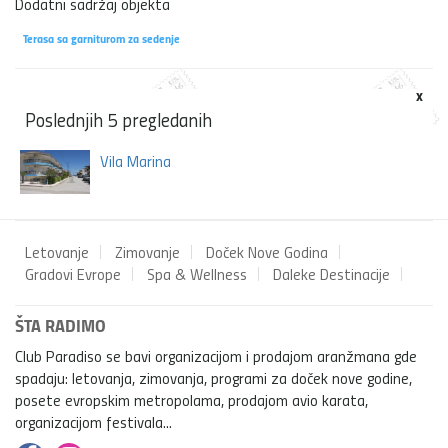
Dodatni sadržaj objekta
Terasa sa garniturom za sedenje
x
Poslednjih 5 pregledanih
Vila Marina
Letovanje
Zimovanje
Doček Nove Godina
Gradovi Evrope
Spa & Wellness
Daleke Destinacije
ŠTA RADIMO
Club Paradiso se bavi organizacijom i prodajom aranžmana gde
spadaju: letovanja, zimovanja, programi za doček nove godine,
posete evropskim metropolama, prodajom avio karata,
organizacijom festivala...