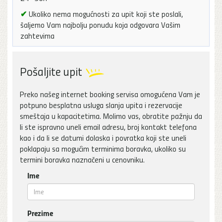
✔
Ukoliko nema mogućnosti za upit koji ste poslali,
šaljemo Vam najbolju ponudu koja odgovara Vašim
zahtevima
Pošaljite upit
Preko našeg internet booking servisa omogućena Vam je
potpuno besplatna usluga slanja upita i rezervacije
smeštaja u kapacitetima. Molimo vas, obratite pažnju da
li ste ispravno uneli email adresu, broj kontakt telefona
kao i da li se datumi dolaska i povratka koji ste uneli
poklapaju sa mogućim terminima boravka, ukoliko su
termini boravka naznačeni u cenovniku.
Ime
Prezime