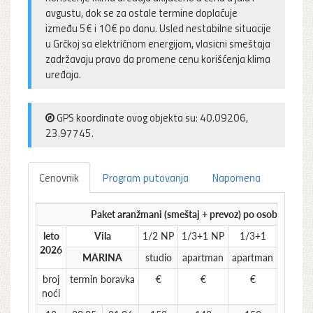
avgustu, dok se za ostale termine doplaćuje
između 5€ i 10€ po danu. Usled nestabilne situacije
u Grčkoj sa električnom energijom, vlasicni smeštaja
zadržavaju pravo da promene cenu korišćenja klima
uređaja.
GPS koordinate ovog objekta su: 40.09206,
23.97745.
Cenovnik
Program putovanja
Napomena
Paket aranžmani (smeštaj + prevoz) po osobi
leto
Vila
1/2 NP
1/3+1 NP
1/3+1
*Umanj
2026
MARINA
studio
apartman
apartman
broj
termin boravka
€
€
€
€
noći