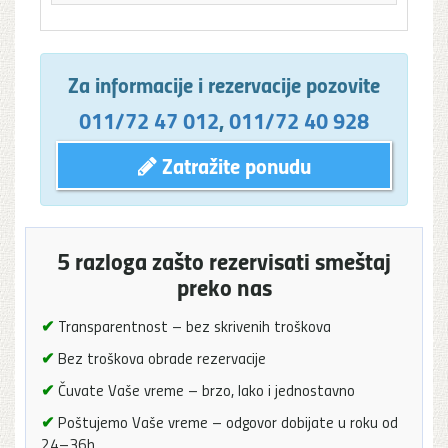
Za informacije i rezervacije pozovite
011/72 47 012
,
011/72 40 928
Zatražite ponudu
5 razloga zašto rezervisati smeštaj
preko nas
✔
Transparentnost – bez skrivenih troškova
✔
Bez troškova obrade rezervacije
✔
Čuvate Vaše vreme – brzo, lako i jednostavno
✔
Poštujemo Vaše vreme – odgovor dobijate u roku od
24–36h