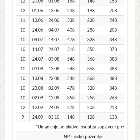
12
20.05
01.06
158
148
158
30
12
01.06
13.06
238
198
208
20
11
13.06
24.06
338
238
248
30
10
24.06
04.07
408
288
208
40
10
04.07
14.07
478
328
348
50
10
14.07
24.07
518
358
378
50
10
24.07
03.08
548
368
388
50
10
03.08
13.08
548
368
388
50
10
13.08
23.08
548
368
388
50
10
23.08
02.09
478
328
348
50
10
02.09
12.09
358
258
268
40
12
12.09
24.09
278
208
218
20
9
24.09
03.10
148
128
138
10
*Umanjenje po plativoj osobi za sopstveni prevoz
NP - nisko prizemlje