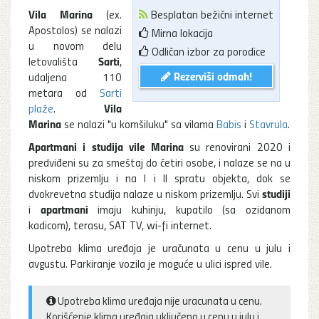
Vila Marina
(ex.
Besplatan bežični internet
Apostolos) se nalazi
Mirna lokacija
u novom delu
Odličan izbor za porodice
Sarti
letovališta
,
Rezerviši odmah!
udaljena 110
metara od
Sarti
Vila
plaže
.
Marina
se nalazi "u komšiluku" sa vilama
Babis
i
Stavrula
.
Apartmani i studija vile
Marina
su renovirani 2020 i
predviđeni su za smeštaj do četiri osobe, i nalaze se na u
niskom prizemlju i na I i II spratu objekta, dok se
studiji
dvokrevetna studija nalaze u niskom prizemlju. Svi
apartmani
i
imaju kuhinju, kupatilo (sa ozidanom
kadicom), terasu, SAT TV, wi-fi internet.
Upotreba klima uređaja je uračunata u cenu u julu i
avgustu. Parkiranje vozila je moguće u ulici ispred vile.
Upotreba klima uređaja nije uracunata u cenu.
Korišćenje klima uređaja uključeno u cenu u julu i