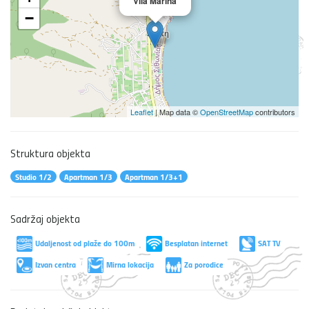
Vila Marina
−
Leaflet
| Map data ©
OpenStreetMap
contributors
Struktura objekta
Studio 1/2
Apartman 1/3
Apartman 1/3+1
Sadržaj objekta
Udaljenost od plaže do 100m
Besplatan internet
SAT TV
Izvan centra
Mirna lokacija
Za porodice