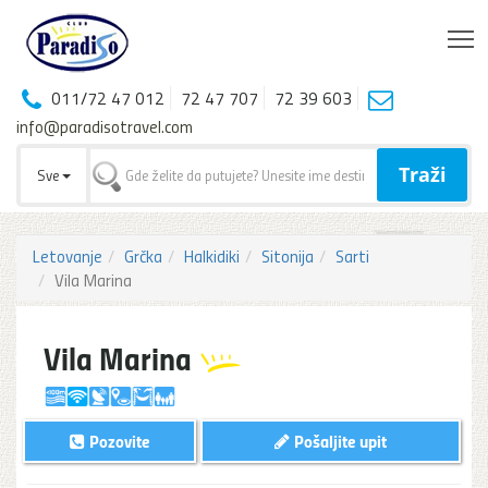
T
011/72 47 012
72 47 707
72 39 603
info@paradisotravel.com
Traži
Sve
Letovanje
Grčka
Halkidiki
Sitonija
Sarti
Vila Marina
Vila Marina
Pozovite
Pošaljite upit