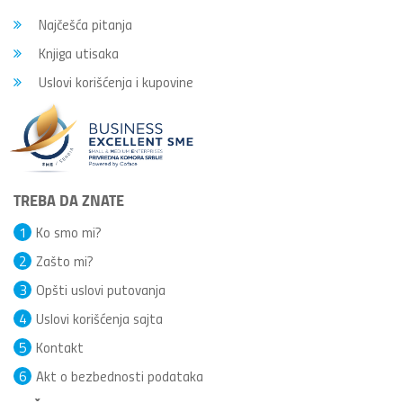
Najčešća pitanja
Knjiga utisaka
Uslovi korišćenja i kupovine
TREBA DA ZNATE
1
Ko smo mi?
2
Zašto mi?
3
Opšti uslovi putovanja
4
Uslovi korišćenja sajta
5
Kontakt
6
Akt o bezbednosti podataka