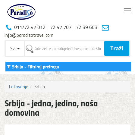
T
011/72 47 012
72 47 707
72 39 603
info@paradisotravel.com
Traži
Sve
Srbija
- Filtriraj pretragu
Letovanje
Srbija
Srbija - jedna, jedina, naša
domovina