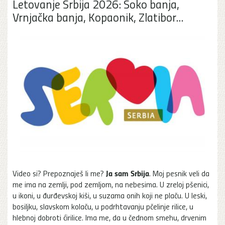
Letovanje Srbija 2026: Soko banja,
Vrnjačka banja, Kopaonik, Zlatibor...
Ja sam Srbija
Video si? Prepoznaješ li me?
. Moj pesnik veli da
me ima na zemlji, pod zemljom, na nebesima. U zreloj pšenici,
u ikoni, u đurđevskoj kiši, u suzama onih koji ne plaču. U leski,
bosiljku, slavskom kolaču, u podrhtavanju pčelinje rilice, u
hlebnoj dobroti ćirilice. Ima me, da u čednom smehu, drvenim