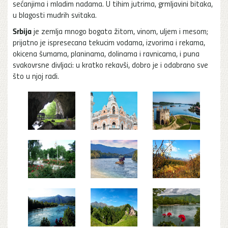
sećanjima i mladim nadama. U tihim jutrima, grmljavini bitaka,
u blagosti mudrih svitaka.
Srbija
je zemlja mnogo bogata žitom, vinom, uljem i mesom;
prijatno je ispresecana tekucim vodama, izvorima i rekama,
okicena šumama, planinama, dolinama i ravnicama, i puna
svakovrsne divljaci: u kratko rekavši, dobro je i odabrano sve
što u njoj radi.