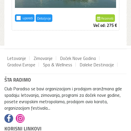
uporedi
Detaljnije
Rezerviši
Već od:
275 €
Letovanje
Zimovanje
Doček Nove Godina
Gradovi Evrope
Spa & Wellness
Daleke Destinacije
ŠTA RADIMO
Club Paradiso se bavi organizacijom i prodajom aranžmana gde
spadaju: letovanja, zimovanja, programi za doček nove godine,
posete evropskim metropolama, prodajom avio karata,
organizacijom festivala...
KORISNI LINKOVI