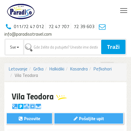
T
011/72 47 012
72 47 707
72 39 603
info@paradisotravel.com
Traži
Sve
Letovanje
Grčka
Halkidiki
Kasandra
Pefkohori
Vila Teodora
Vila Teodora
Pozovite
Pošaljite upit