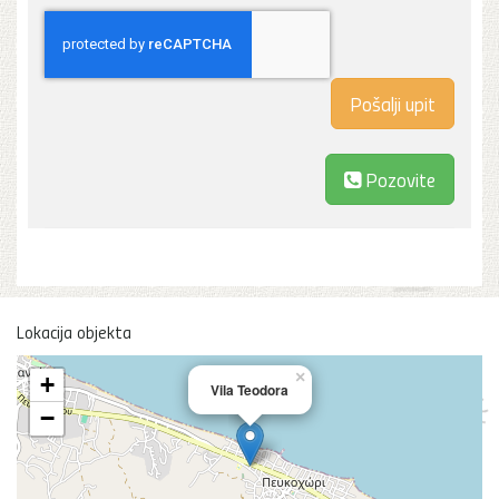
Pozovite
Lokacija objekta
×
+
Vila Teodora
−