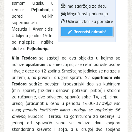
samom ulasku u
Ima sadržaja za decu
Pefkohori
centar
ja,
Mogućnost parkiranja
pored velikih
Odličan izbor za porodice
supermarketa
Masutis i Arvanitidis.
Rezerviši odmah!
Udaljena je oko 150m
od najlepše i najšire
Pefkohori
plaže u
ju.
Vila Teodora
se sastoji od dva objekta u kojima se
apartmani
nalaze
za smeštaj najviše četiri odrasle osobe
i dvoje dece do 12 godina. Smeštajne jedinice se nalaze u
apartmani vile
prizemlju, na prvom i drugom spratu. Svi
Teodora
sadrže odvojeni trpezarijski deo sa kuhinjom
(mini šporet, frižider i osnovni potrebni pribor) i stolom
za ručavanje, dve odvojene spavaće sobe, TV, sef, klima-
uređaj (uračunat u cenu u periodu 14.06-07.09),
a van
ovog perioda korišćenje klima uređaja se naplaćuje 5€
dnevno,
kupatilo i terasu sa garniturom za sedenje. U
jednoj od spavaćih soba se nalaze dva spojena
standardna kreveta i sofa, a u drugoj dva spojena