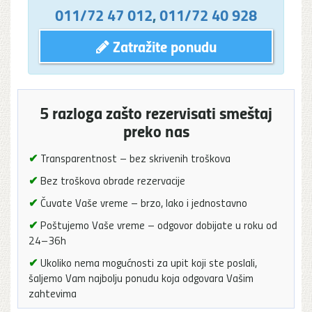
011/72 47 012
,
011/72 40 928
Zatražite ponudu
5 razloga zašto rezervisati smeštaj
preko nas
✔
Transparentnost – bez skrivenih troškova
✔
Bez troškova obrade rezervacije
✔
Čuvate Vaše vreme – brzo, lako i jednostavno
✔
Poštujemo Vaše vreme – odgovor dobijate u roku od
24–36h
✔
Ukoliko nema mogućnosti za upit koji ste poslali,
šaljemo Vam najbolju ponudu koja odgovara Vašim
zahtevima