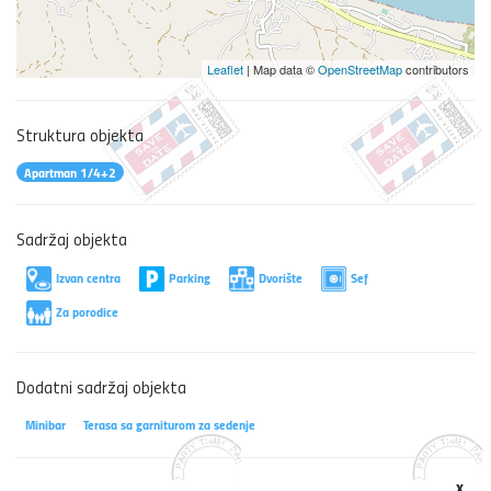
Leaflet
| Map data ©
OpenStreetMap
contributors
Struktura objekta
Apartman 1/4+2
Sadržaj objekta
Izvan centra
Parking
Dvorište
Sef
Za porodice
Dodatni sadržaj objekta
Minibar
Terasa sa garniturom za sedenje
x