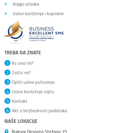
Knjiga utisaka
Uslovi korišćenja i kupovine
TREBA DA ZNATE
1
Ko smo mi?
2
Zašto mi?
3
Opšti uslovi putovanja
4
Uslovi korišćenja sajta
5
Kontakt
6
Akt o bezbednosti podataka
NAŠE LOKACIJE
Bulevar Despota Stefana 15