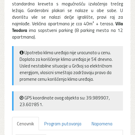
standardna kreveta s mogućnošću izvlačenja trećeg
ležaja. Garderobni plakari se nalaze u obe sobe. U
dvorištu vile se nalazi dečje igralište, pravi raj za
Vila
najmlađe. Veličina apartmana je cca 40m² + terasa.
Teodora
ima sopstveni parking (8 parking mesta na 12
apartmana).
Upotreba klima uređaja nije uracunata u cenu.
Doplata za korišćenje klima uređaja je 5€ dnevno.
Usled nestabilne situacije u Grčkoj sa električnom
energijom, vlasicni smeštaja zadržavaju pravo da
promene cenu korišćenja klima uređaja.
GPS koordinate ovog objekta su: 39.989907,
23.607851.
Cenovnik
Program putovanja
Napomena