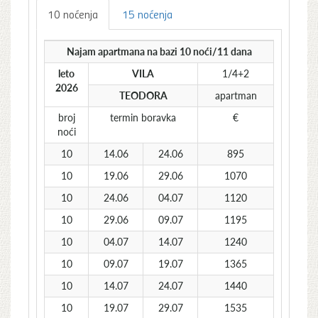
10 noćenja
15 noćenja
Najam apartmana na bazi 10 noći/11 dana
leto
VILA
1/4+2
2026
TEODORA
apartman
broj
termin boravka
€
noći
10
14.06
24.06
895
10
19.06
29.06
1070
10
24.06
04.07
1120
10
29.06
09.07
1195
10
04.07
14.07
1240
10
09.07
19.07
1365
10
14.07
24.07
1440
10
19.07
29.07
1535