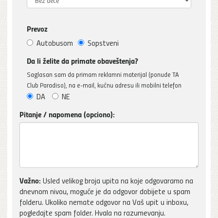
Prevoz
Autobusom
Sopstveni
Da li želite da primate obaveštenja?
Saglasan sam da primam reklamni materijal (ponude TA
Club Paradiso), na e-mail, kućnu adresu ili mobilni telefon
DA
NE
Pitanje / napomena (opciono):
Važno:
Usled velikog broja upita na koje odgovaramo na
dnevnom nivou, moguće je da odgovor dobijete u spam
folderu. Ukoliko nemate odgovor na Vaš upit u inboxu,
pogledajte spam folder. Hvala na razumevanju.