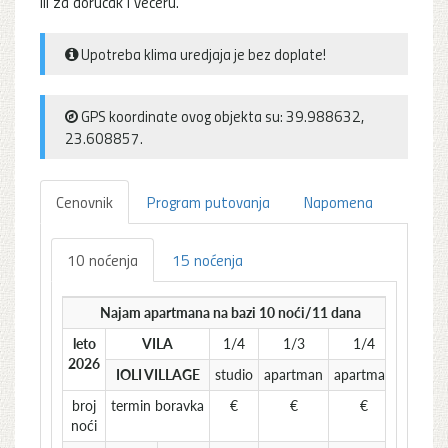
ili za doručak i večeru.
Upotreba klima uredjaja je bez doplate!
GPS koordinate ovog objekta su: 39.988632,
23.608857.
Cenovnik
Program putovanja
Napomena
10 noćenja
15 noćenja
Najam apartmana na bazi 10 noći/11 dana
leto
VILA
1/4
1/3
1/4
2026
IOLI VILLAGE
studio
apartman
apartman
broj
termin boravka
€
€
€
noći