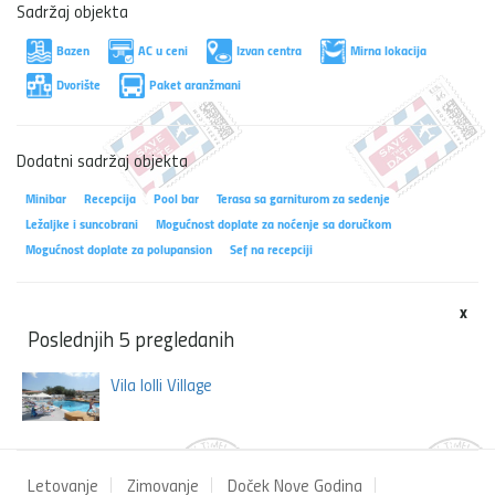
Sadržaj objekta
Bazen
AC u ceni
Izvan centra
Mirna lokacija
Dvorište
Paket aranžmani
Dodatni sadržaj objekta
Minibar
Recepcija
Pool bar
Terasa sa garniturom za sedenje
Ležaljke i suncobrani
Mogućnost doplate za noćenje sa doručkom
Mogućnost doplate za polupansion
Sef na recepciji
x
Poslednjih 5 pregledanih
Vila Iolli Village
Letovanje
Zimovanje
Doček Nove Godina