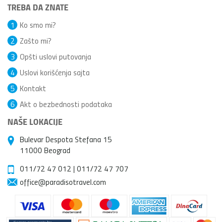
TREBA DA ZNATE
1
Ko smo mi?
2
Zašto mi?
3
Opšti uslovi putovanja
4
Uslovi korišćenja sajta
5
Kontakt
6
Akt o bezbednosti podataka
NAŠE LOKACIJE
Bulevar Despota Stefana 15
11000 Beograd
011/72 47 012
|
011/72 47 707
office@paradisotravel.com