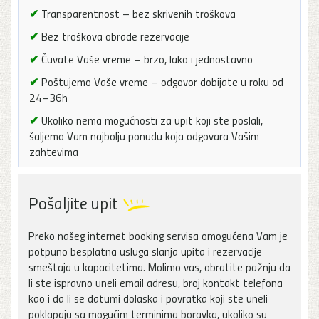
✔
Transparentnost – bez skrivenih troškova
✔
Bez troškova obrade rezervacije
✔
Čuvate Vaše vreme – brzo, lako i jednostavno
✔
Poštujemo Vaše vreme – odgovor dobijate u roku od
24–36h
✔
Ukoliko nema mogućnosti za upit koji ste poslali,
šaljemo Vam najbolju ponudu koja odgovara Vašim
zahtevima
Pošaljite upit
Preko našeg internet booking servisa omogućena Vam je
potpuno besplatna usluga slanja upita i rezervacije
smeštaja u kapacitetima. Molimo vas, obratite pažnju da
li ste ispravno uneli email adresu, broj kontakt telefona
kao i da li se datumi dolaska i povratka koji ste uneli
poklapaju sa mogućim terminima boravka, ukoliko su