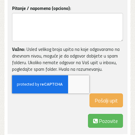
Pitanje / napomena (opciono):
Važno:
Usled velikog broja upita na koje odgovaramo na
dnevnom nivou, moguće je da odgovor dobijete u spam
folderu. Ukoliko nemate odgovor na Vaš upit u inboxu,
pogledajte spam folder. Hvala na razumevanju.
Pozovite