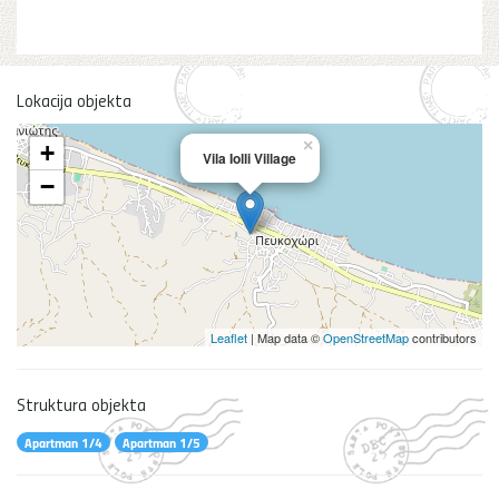
Lokacija objekta
×
+
Vila Iolli Village
−
Leaflet
| Map data ©
OpenStreetMap
contributors
Struktura objekta
Apartman 1/4
Apartman 1/5