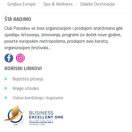
Gradovi Evrope
Spa & Wellness
Daleke Destinacije
ŠTA RADIMO
Club Paradiso se bavi organizacijom i prodajom aranžmana gde
spadaju: letovanja, zimovanja, programi za doček nove godine,
posete evropskim metropolama, prodajom avio karata,
organizacijom festivala...
KORISNI LINKOVI
Najčešća pitanja
Knjiga utisaka
Uslovi korišćenja i kupovine