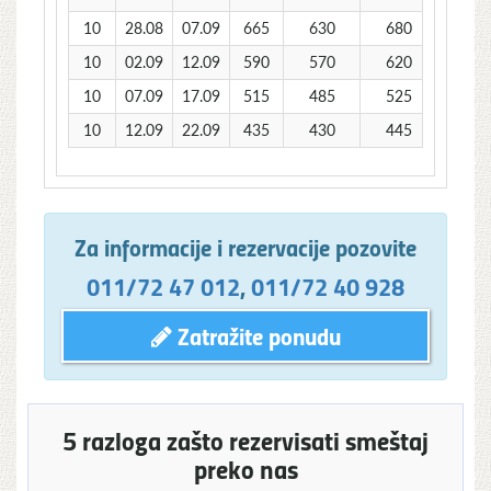
10
28.08
07.09
665
630
680
10
02.09
12.09
590
570
620
10
07.09
17.09
515
485
525
10
12.09
22.09
435
430
445
Za informacije i rezervacije pozovite
011/72 47 012
,
011/72 40 928
Zatražite ponudu
5 razloga zašto rezervisati smeštaj
preko nas