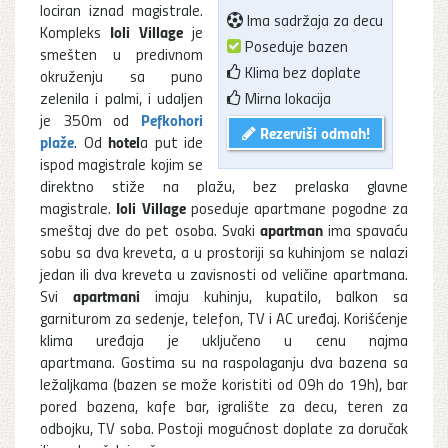
lociran iznad magistrale.
Ima sadržaja za decu
Ioli Village
Kompleks
je
Poseduje bazen
smešten u predivnom
Klima bez doplate
okruženju sa puno
zelenila i palmi, i udaljen
Mirna lokacija
Pefkohori
je 350m od
Rezerviši odmah!
plaže
hotel
. Od
a put ide
ispod magistrale kojim se
direktno stiže na plažu, bez prelaska glavne
Ioli Village
magistrale.
poseduje apartmane pogodne za
apartman
smeštaj dve do pet osoba. Svaki
ima spavaću
sobu sa dva kreveta, a u prostoriji sa kuhinjom se nalazi
jedan ili dva kreveta u zavisnosti od veličine apartmana.
apartmani
Svi
imaju kuhinju, kupatilo, balkon sa
garniturom za sedenje, telefon, TV i AC uređaj. Korišćenje
klima uređaja je uključeno u cenu najma
apartmana. Gostima su na raspolaganju dva bazena sa
ležaljkama (bazen se može koristiti od 09h do 19h), bar
pored bazena, kafe bar, igralište za decu, teren za
odbojku, TV soba. Postoji mogućnost doplate za doručak