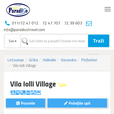
T
011/72 47 012
72 47 707
72 39 603
info@paradisotravel.com
Traži
Sve
Letovanje
Grčka
Halkidiki
Kasandra
Pefkohori
Vila Iolli Village
Vila Iolli Village
Pozovite
Pošaljite upit