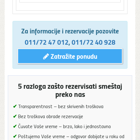
Za informacije i rezervacije pozovite
011/72 47 012
,
011/72 40 928
Zatražite ponudu
5 razloga zašto rezervisati smeštaj
preko nas
✔
Transparentnost – bez skrivenih troškova
✔
Bez troškova obrade rezervacije
✔
Čuvate Vaše vreme – brzo, lako i jednostavno
✔
Poštujemo Vaše vreme – odgovor dobijate u roku od