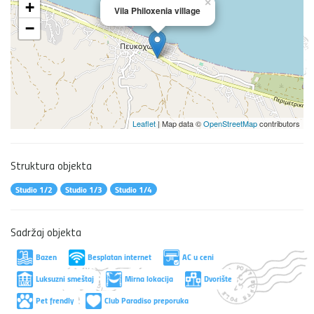
×
+
Vila Philoxenia village
−
Leaflet
| Map data ©
OpenStreetMap
contributors
Struktura objekta
Studio 1/2
Studio 1/3
Studio 1/4
Sadržaj objekta
Bazen
Besplatan internet
AC u ceni
Luksuzni smeštaj
Mirna lokacija
Dvorište
Pet frendly
Club Paradiso preporuka