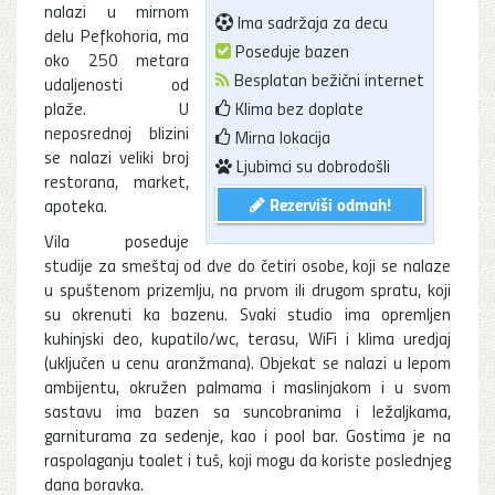
nalazi u mirnom
Ima sadržaja za decu
delu Pefkohoria, ma
Poseduje bazen
oko 250 metara
Besplatan bežični internet
udaljenosti od
plaže. U
Klima bez doplate
neposrednoj blizini
Mirna lokacija
se nalazi veliki broj
Ljubimci su dobrodošli
restorana, market,
Rezerviši odmah!
apoteka.
Vila poseduje
studije za smeštaj od dve do četiri osobe, koji se nalaze
u spuštenom prizemlju, na prvom ili drugom spratu, koji
su okrenuti ka bazenu. Svaki studio ima opremljen
kuhinjski deo, kupatilo/wc, terasu, WiFi i klima uredjaj
(uključen u cenu aranžmana). Objekat se nalazi u lepom
ambijentu, okružen palmama i maslinjakom i u svom
sastavu ima bazen sa suncobranima i ležaljkama,
garniturama za sedenje, kao i pool bar. Gostima je na
raspolaganju toalet i tuš, koji mogu da koriste poslednjeg
dana boravka.