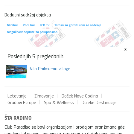
Dodatni sadržaj objekta
Minibar
Pool bar
LCD TV
Terasa sa garniturom za sedenje
Mogućnost doplate za polupansion
x
Poslednjih 5 pregledanih
Vila Philoxenia village
Letovanje
Zimovanje
Doček Nove Godina
Gradovi Evrope
Spa & Wellness
Daleke Destinacije
ŠTA RADIMO
Club Paradiso se bavi organizacijom i prodajom aranžmana gde
spadaju: letovanja, zimovanja, programi za doček nove godine,