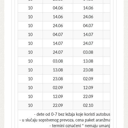
10
04.06
14.06
285
10
14.06
24.06
375
10
24.06
04.07
445
10
04.07
14.07
-
10
14.07
24.07
-
10
24.07
03.08
-
10
03.08
13.08
-
10
13.08
23.08
-
10
23.08
02.09
515
10
02.09
12.09
375
10
12.09
22.09
270
10
22.09
02.10
230*
- dete od 0-7 bez ležaja koje koristi autobuski prevoz
- u slučaju sopstvenog prevoza, cena paket aranžmana se uman
- termini označeni * nemaju umanjenje za so