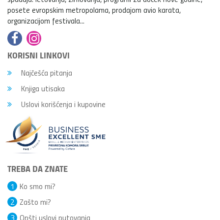
posete evropskim metropolama, prodajom avio karata,
organizacijom festivala...
KORISNI LINKOVI
Najčešća pitanja
Knjiga utisaka
Uslovi korišćenja i kupovine
TREBA DA ZNATE
1
Ko smo mi?
2
Zašto mi?
3
Opšti uslovi putovanja