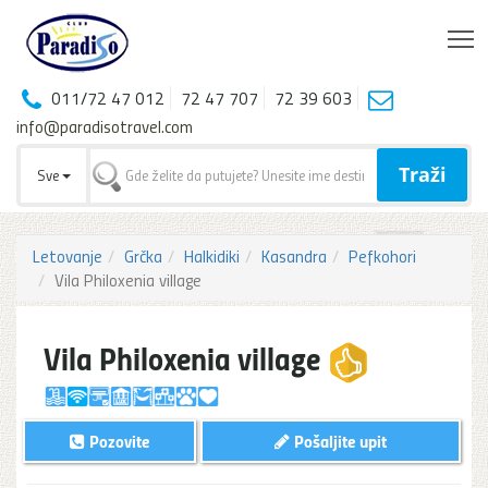
T
011/72 47 012
72 47 707
72 39 603
info@paradisotravel.com
Traži
Sve
Letovanje
Grčka
Halkidiki
Kasandra
Pefkohori
Vila Philoxenia village
Vila Philoxenia village
Pozovite
Pošaljite upit