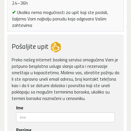
24–36h
✔
Ukoliko nema mogućnosti za upit koji ste poslali,
šaljemo Vam najbolju ponudu koja odgovara Vašim
zahtevima
Pošaljite upit
Preko našeg internet booking servisa omogućena Vam je
potpuno besplatna usluga slanja upita i rezervacije
smeštaja u kapacitetima. Molimo vas, obratite pažnju da
li ste ispravno uneli email adresu, broj kontakt telefona
kao i da li se datumi dolaska i povratka koji ste uneli
poklapaju sa mogućim terminima boravka, ukoliko su
termini boravka naznačeni u cenovniku.
Ime
Prezime