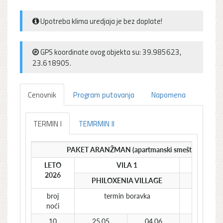
Upotreba klima uredjaja je bez doplate!
GPS koordinate ovog objekta su: 39.985623,
23.618905.
Cenovnik
Program putovanja
Napomena
TERMIN I
TEMRMIN II
PAKET ARANŽMAN (apartmanski smeštaj i autobu
LETO
VILA 1
1/2
2026
PHILOXENIA VILLAGE
studio
broj
termin boravka
€
noći
10
25.05
04.06
205*