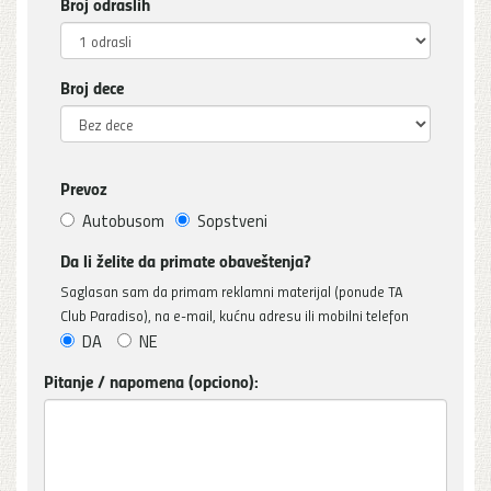
Broj odraslih
Broj dece
Prevoz
Autobusom
Sopstveni
Da li želite da primate obaveštenja?
Saglasan sam da primam reklamni materijal (ponude TA
Club Paradiso), na e-mail, kućnu adresu ili mobilni telefon
DA
NE
Pitanje / napomena (opciono):