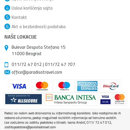
4
Uslovi korišćenja sajta
5
Kontakt
6
Akt o bezbednosti podataka
NAŠE LOKACIJE
Bulevar Despota Stefana 15
11000 Beograd
011/72 47 012
|
011/72 47 707
office@paradisotravel.com
Podaci na našim web stranicama su informativnog karaktera. Iako nastojimo da ih
redovno ažuriramo, postoji mogućnost različitih informacija od trenutno važećih.
Lice zaduženo za zaštitu podataka o ličnosti: Ivana Andrić, 011/ 72 47 012,
zastitapodataka@paradisotravel.com