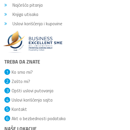
Najčešća pitanja
Knjiga utisaka
Uslovi korišćenja i kupovine
TREBA DA ZNATE
1
Ko smo mi?
2
Zašto mi?
3
Opšti uslovi putovanja
4
Uslovi korišćenja sajta
5
Kontakt
6
Akt o bezbednosti podataka
NAŠE LOKACIJE