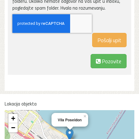
folderu. Ukoliko nemate odgovor na Vaš upit u inboxu,
pogledajte spam folder. Hvala na razumevanju.
Pozovite
Lokacija objekta
×
+
Vila Poseidon
−