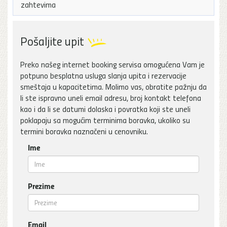
zahtevima
Pošaljite upit
Preko našeg internet booking servisa omogućena Vam je
potpuno besplatna usluga slanja upita i rezervacije
smeštaja u kapacitetima. Molimo vas, obratite pažnju da
li ste ispravno uneli email adresu, broj kontakt telefona
kao i da li se datumi dolaska i povratka koji ste uneli
poklapaju sa mogućim terminima boravka, ukoliko su
termini boravka naznačeni u cenovniku.
Ime
Prezime
Email