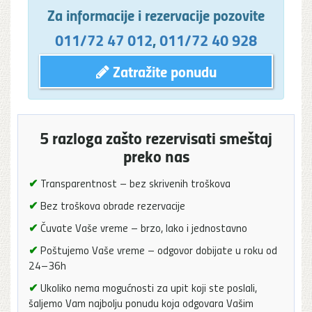
Za informacije i rezervacije pozovite
011/72 47 012
,
011/72 40 928
Zatražite ponudu
5 razloga zašto rezervisati smeštaj
preko nas
✔
Transparentnost – bez skrivenih troškova
✔
Bez troškova obrade rezervacije
✔
Čuvate Vaše vreme – brzo, lako i jednostavno
✔
Poštujemo Vaše vreme – odgovor dobijate u roku od
24–36h
✔
Ukoliko nema mogućnosti za upit koji ste poslali,
šaljemo Vam najbolju ponudu koja odgovara Vašim