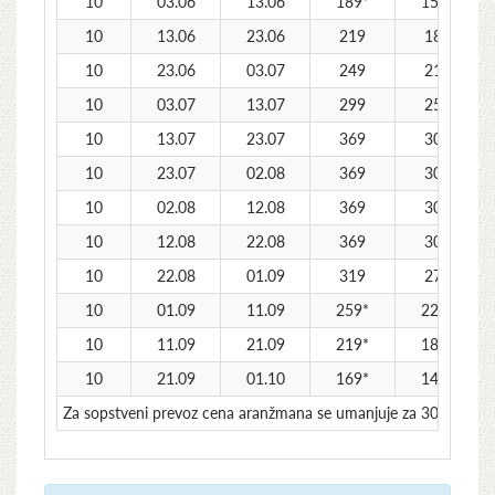
10
03.06
13.06
189*
159*
10
13.06
23.06
219
189
10
23.06
03.07
249
219
10
03.07
13.07
299
259
10
13.07
23.07
369
309
10
23.07
02.08
369
309
10
02.08
12.08
369
309
10
12.08
22.08
369
309
10
22.08
01.09
319
279
10
01.09
11.09
259*
229*
10
11.09
21.09
219*
189*
10
21.09
01.10
169*
149*
Za sopstveni prevoz cena aranžmana se umanjuje za 30€ po o