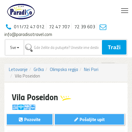
T
011/72 47 012
72 47 707
72 39 603
info@paradisotravel.com
Traži
Sve
Letovanje
Grčka
Olimpska regija
Nei Pori
Vila Poseidon
Vila Poseidon
Pozovite
Pošaljite upit