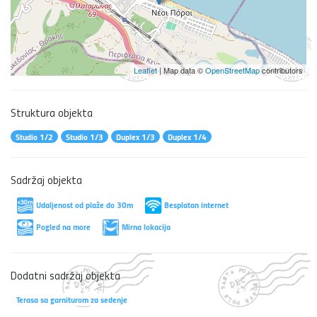
Leaflet
| Map data ©
OpenStreetMap
contributors
Struktura objekta
Studio 1/2
Studio 1/3
Duplex 1/3
Duplex 1/4
Sadržaj objekta
Udaljenost od plaže do 30m
Besplatan internet
Pogled na more
Mirna lokacija
Dodatni sadržaj objekta
Terasa sa garniturom za sedenje