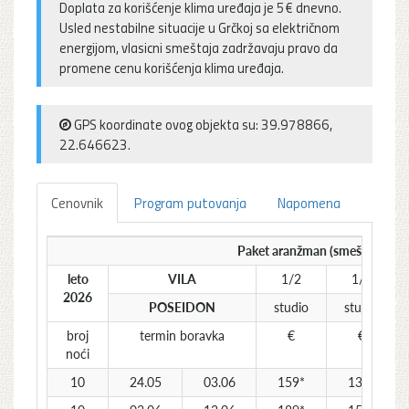
Doplata za korišćenje klima uređaja je 5€ dnevno.
Usled nestabilne situacije u Grčkoj sa električnom
energijom, vlasicni smeštaja zadržavaju pravo da
promene cenu korišćenja klima uređaja.
GPS koordinate ovog objekta su: 39.978866,
22.646623.
Cenovnik
Program putovanja
Napomena
Paket aranžman (smeštaj + pre
leto
VILA
1/2
1/3
2026
POSEIDON
studio
studio
broj
termin boravka
€
€
noći
10
24.05
03.06
159*
139*