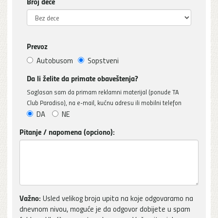
Broj dece
Prevoz
Autobusom
Sopstveni
Da li želite da primate obaveštenja?
Saglasan sam da primam reklamni materijal (ponude TA
Club Paradiso), na e-mail, kućnu adresu ili mobilni telefon
DA
NE
Pitanje / napomena (opciono):
Važno:
Usled velikog broja upita na koje odgovaramo na
dnevnom nivou, moguće je da odgovor dobijete u spam