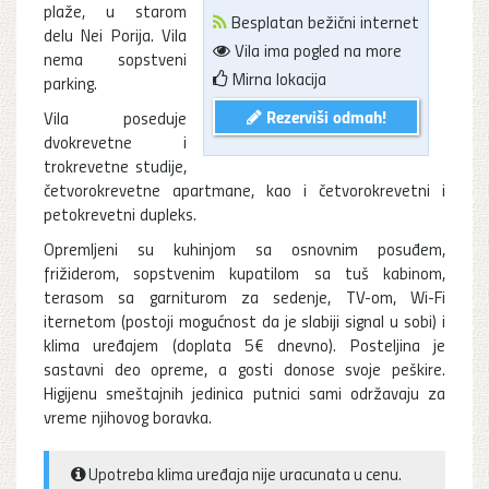
plaže, u starom
Besplatan bežični internet
delu Nei Porija. Vila
Vila ima pogled na more
nema sopstveni
Mirna lokacija
parking.
Rezerviši odmah!
Vila poseduje
dvokrevetne i
trokrevetne studije,
četvorokrevetne apartmane, kao i četvorokrevetni i
petokrevetni dupleks.
Opremljeni su kuhinjom sa osnovnim posuđem,
frižiderom, sopstvenim kupatilom sa tuš kabinom,
terasom sa garniturom za sedenje, TV-om, Wi-Fi
iternetom (postoji mogućnost da je slabiji signal u sobi) i
klima uređajem (doplata 5€ dnevno). Posteljina je
sastavni deo opreme, a gosti donose svoje peškire.
Higijenu smeštajnih jedinica putnici sami održavaju za
vreme njihovog boravka.
Upotreba klima uređaja nije uracunata u cenu.