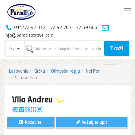
T
011/72 47 012
72 47 707
72 39 603
info@paradisotravel.com
Traži
Sve
Letovanje
Grčka
Olimpska regija
Nei Pori
Vila Andreu
Vila Andreu
Pozovite
Pošaljite upit