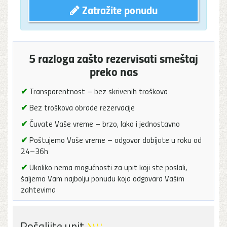
Zatražite ponudu
5 razloga zašto rezervisati smeštaj
preko nas
✔
Transparentnost – bez skrivenih troškova
✔
Bez troškova obrade rezervacije
✔
Čuvate Vaše vreme – brzo, lako i jednostavno
✔
Poštujemo Vaše vreme – odgovor dobijate u roku od
24–36h
✔
Ukoliko nema mogućnosti za upit koji ste poslali,
šaljemo Vam najbolju ponudu koja odgovara Vašim
zahtevima
Pošaljite upit