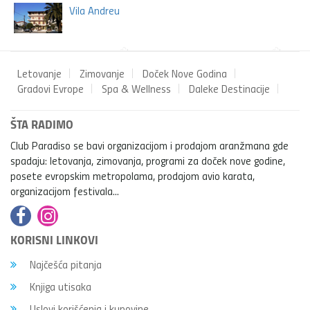
Vila Andreu
Letovanje
Zimovanje
Doček Nove Godina
Gradovi Evrope
Spa & Wellness
Daleke Destinacije
ŠTA RADIMO
Club Paradiso se bavi organizacijom i prodajom aranžmana gde
spadaju: letovanja, zimovanja, programi za doček nove godine,
posete evropskim metropolama, prodajom avio karata,
organizacijom festivala...
KORISNI LINKOVI
Najčešća pitanja
Knjiga utisaka
Uslovi korišćenja i kupovine