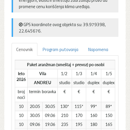
promene cenu korišćenja klima uređaja.
GPS koordinate ovog objekta su: 39.979398,
22.645676.
Cenovnik
Program putovanja
Napomena
Paket aranžman (smeštaj + prevoz) po osobi
leto
Vila
1/2
1/3
1/4
1/5
2026
ANDREU
studio
studio
duplex
duplex
broj
termin boravka
€
€
€
€
noći
10
20.05
30.05
130*
115*
99*
89*
10
30.05
09.06
210
170
160
150
10
09.06
19.06
235
195
180
165