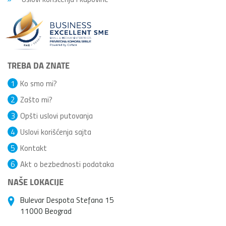
TREBA DA ZNATE
1
Ko smo mi?
2
Zašto mi?
3
Opšti uslovi putovanja
4
Uslovi korišćenja sajta
5
Kontakt
6
Akt o bezbednosti podataka
NAŠE LOKACIJE
Bulevar Despota Stefana 15
11000 Beograd