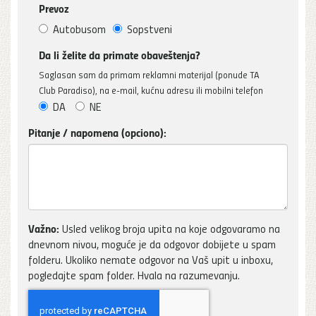
Prevoz
Autobusom
Sopstveni
Da li želite da primate obaveštenja?
Saglasan sam da primam reklamni materijal (ponude TA
Club Paradiso), na e-mail, kućnu adresu ili mobilni telefon
DA
NE
Pitanje / napomena (opciono):
Važno:
Usled velikog broja upita na koje odgovaramo na
dnevnom nivou, moguće je da odgovor dobijete u spam
folderu. Ukoliko nemate odgovor na Vaš upit u inboxu,
pogledajte spam folder. Hvala na razumevanju.