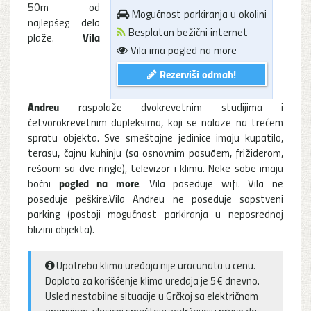
50m od
Mogućnost parkiranja u okolini
najlepšeg dela
Besplatan bežični internet
Vila
plaže.
Vila ima pogled na more
Rezerviši odmah!
Andreu
raspolaže dvokrevetnim studijima i
četvorokrevetnim dupleksima, koji se nalaze na trećem
spratu objekta. Sve smeštajne jedinice imaju kupatilo,
terasu, čajnu kuhinju (sa osnovnim posuđem, frižiderom,
rešoom sa dve ringle), televizor i klimu. Neke sobe imaju
pogled na more
bočni
. Vila poseduje wifi. Vila ne
poseduje peškire.Vila Andreu ne poseduje sopstveni
parking (postoji mogućnost parkiranja u neposrednoj
blizini objekta).
Upotreba klima uređaja nije uracunata u cenu.
Doplata za korišćenje klima uređaja je 5€ dnevno.
Usled nestabilne situacije u Grčkoj sa električnom
energijom, vlasicni smeštaja zadržavaju pravo da