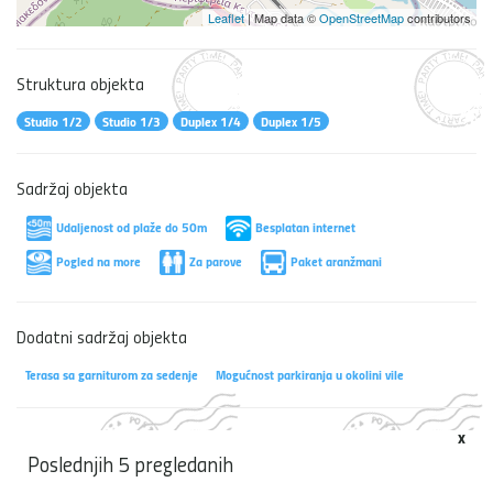
Leaflet
| Map data ©
OpenStreetMap
contributors
Struktura objekta
Studio 1/2
Studio 1/3
Duplex 1/4
Duplex 1/5
Sadržaj objekta
Udaljenost od plaže do 50m
Besplatan internet
Pogled na more
Za parove
Paket aranžmani
Dodatni sadržaj objekta
Terasa sa garniturom za sedenje
Mogućnost parkiranja u okolini vile
x
Poslednjih 5 pregledanih