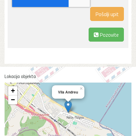
Pozovite
Lokacija objekta
×
+
Vila Andreu
−