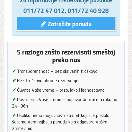
011/72 47 012
,
011/72 40 928
Zatražite ponudu
5 razloga zašto rezervisati smeštaj
preko nas
✔
Transparentnost – bez skrivenih troškova
✔
Bez troškova obrade rezervacije
✔
Čuvate Vaše vreme – brzo, lako i jednostavno
✔
Poštujemo Vaše vreme – odgovor dobijate u roku od
24–36h
✔
Ukoliko nema mogućnosti za upit koji ste poslali,
šaljemo Vam najbolju ponudu koja odgovara Vašim
zahtevima