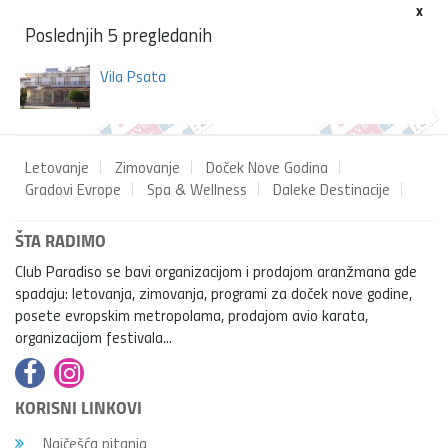
x
Poslednjih 5 pregledanih
Vila Psata
Letovanje
Zimovanje
Doček Nove Godina
Gradovi Evrope
Spa & Wellness
Daleke Destinacije
ŠTA RADIMO
Club Paradiso se bavi organizacijom i prodajom aranžmana gde
spadaju: letovanja, zimovanja, programi za doček nove godine,
posete evropskim metropolama, prodajom avio karata,
organizacijom festivala...
KORISNI LINKOVI
Najčešća pitanja