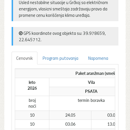
Usled nestabilne situacije u Grčkoj sa električnom
energijom, vlasicni smeštaja zadržavaju pravo da
promene cenu korišćenja klima uređaja.
GPS koordinate ovog objekta su: 39.978659,
22.645712.
Cenovnik
Program putovanja
Napomena
Paket aranžman (smeštaj + pre
leto
Vila
2026
PSATA
broj
termin boravka
noći
10
24.05
03.06
10
03.06
13.06