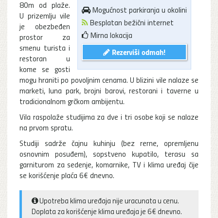
80m od plaže.
Mogućnost parkiranja u okolini
U prizemlju vile
Besplatan bežični internet
je obezbeđen
Mirna lokacija
prostor za
smenu turista i
Rezerviši odmah!
restoran u
kome se gosti
mogu hraniti po povoljnim cenama. U blizini vile nalaze se
marketi, luna park, brojni barovi, restorani i taverne u
tradicionalnom grčkom ambijentu.
Vila raspolaže studijima za dve i tri osobe koji se nalaze
na prvom spratu.
Studiji sadrže čajnu kuhinju (bez rerne, opremljenu
osnovnim posuđem), sopstveno kupatilo, terasu sa
garniturom za sedenje, komarnike, TV i klima uređaj čije
se korišćenje plaća 6€ dnevno.
Upotreba klima uređaja nije uracunata u cenu.
Doplata za korišćenje klima uređaja je 6€ dnevno.