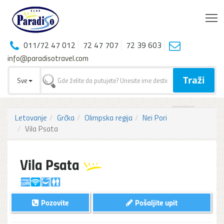
T
011/72 47 012
72 47 707
72 39 603
info@paradisotravel.com
Traži
Sve
Letovanje
Grčka
Olimpska regija
Nei Pori
Vila Psata
Vila Psata
Pozovite
Pošaljite upit