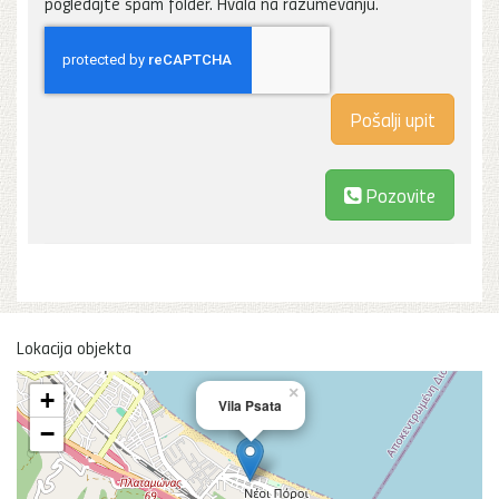
pogledajte spam folder. Hvala na razumevanju.
Pozovite
Lokacija objekta
×
+
Vila Psata
−