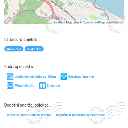
Leaflet
| Map data ©
OpenStreetMap
contributors
Struktura objekta
Studio 1/2
Studio 1/3
Sadržaj objekta
Udaljenost od plaže do 100m
Besplatan internet
Mirna lokacija
Za parove
Dodatni sadržaj objekta
Terasa sa garniturom za sedenje
Mogućnost parkiranja u okolini vile