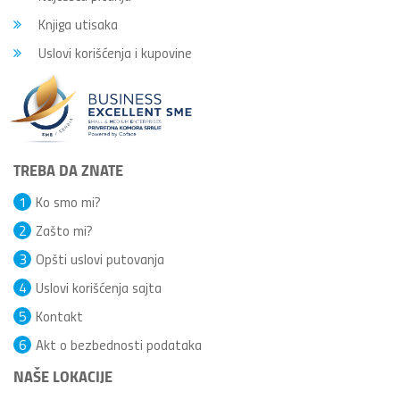
Knjiga utisaka
Uslovi korišćenja i kupovine
TREBA DA ZNATE
1
Ko smo mi?
2
Zašto mi?
3
Opšti uslovi putovanja
4
Uslovi korišćenja sajta
5
Kontakt
6
Akt o bezbednosti podataka
NAŠE LOKACIJE