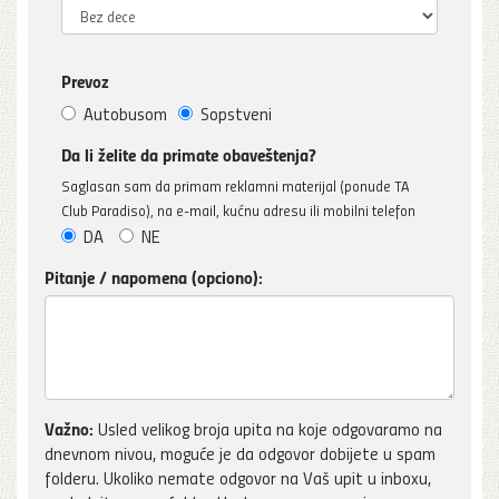
Prevoz
Autobusom
Sopstveni
Da li želite da primate obaveštenja?
Saglasan sam da primam reklamni materijal (ponude TA
Club Paradiso), na e-mail, kućnu adresu ili mobilni telefon
DA
NE
Pitanje / napomena (opciono):
Važno:
Usled velikog broja upita na koje odgovaramo na
dnevnom nivou, moguće je da odgovor dobijete u spam
folderu. Ukoliko nemate odgovor na Vaš upit u inboxu,