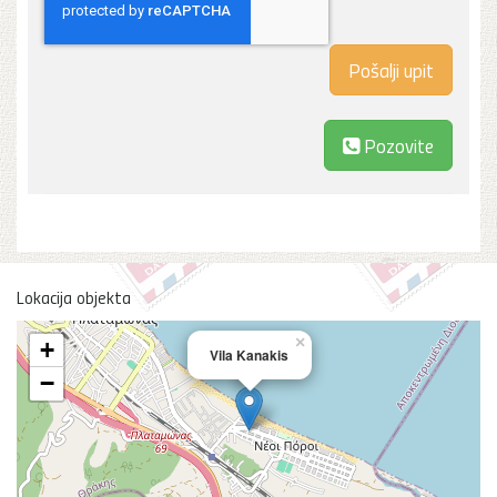
Pozovite
Lokacija objekta
×
+
Vila Kanakis
−