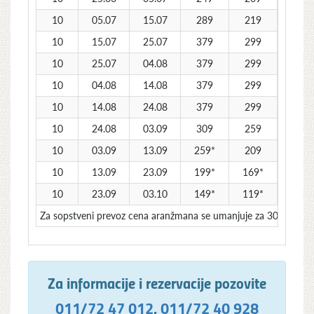
10
05.07
15.07
289
219
239
10
15.07
25.07
379
299
309
10
25.07
04.08
379
299
309
10
04.08
14.08
379
299
309
10
14.08
24.08
379
299
309
10
24.08
03.09
309
259
269
10
03.09
13.09
259*
209
219*
10
13.09
23.09
199*
169*
179*
10
23.09
03.10
149*
119*
129*
Za sopstveni prevoz cena aranžmana se umanjuje za 30€ po o
Za informacije i rezervacije pozovite
011/72 47 012
,
011/72 40 928