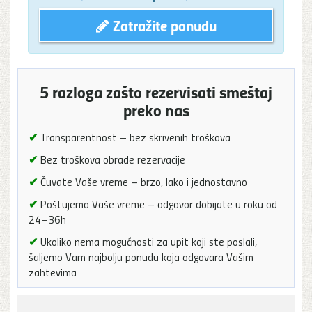
Zatražite ponudu
5 razloga zašto rezervisati smeštaj
preko nas
✔
Transparentnost – bez skrivenih troškova
✔
Bez troškova obrade rezervacije
✔
Čuvate Vaše vreme – brzo, lako i jednostavno
✔
Poštujemo Vaše vreme – odgovor dobijate u roku od
24–36h
✔
Ukoliko nema mogućnosti za upit koji ste poslali,
šaljemo Vam najbolju ponudu koja odgovara Vašim
zahtevima