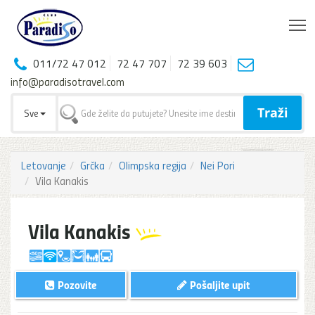
T
011/72 47 012
72 47 707
72 39 603
info@paradisotravel.com
Traži
Sve
Letovanje
Grčka
Olimpska regija
Nei Pori
Vila Kanakis
Vila Kanakis
Pozovite
Pošaljite upit