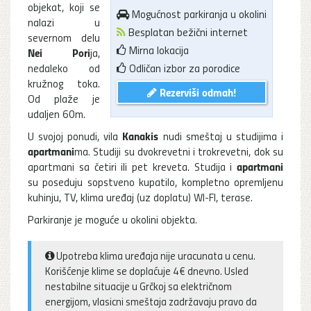
objekat, koji se
Mogućnost parkiranja u okolini
nalazi u
Besplatan bežični internet
severnom delu
Mirna lokacija
Nei Pori
ja,
nedaleko od
Odličan izbor za porodice
kružnog toka.
Rezerviši odmah!
Od plaže je
udaljen 60m.
Kanakis
U svojoj ponudi, vila
nudi smeštaj u studijima i
apartmani
ma. Studiji su dvokrevetni i trokrevetni, dok su
apartmani
apartmani sa četiri ili pet kreveta. Studija i
su poseduju sopstveno kupatilo, kompletno opremljenu
kuhinju, TV, klima uređaj (uz doplatu) WI-FI, terase.
Parkiranje je moguće u okolini objekta.
Upotreba klima uređaja nije uracunata u cenu.
Korišćenje klime se doplaćuje 4€ dnevno. Usled
nestabilne situacije u Grčkoj sa električnom
energijom, vlasicni smeštaja zadržavaju pravo da