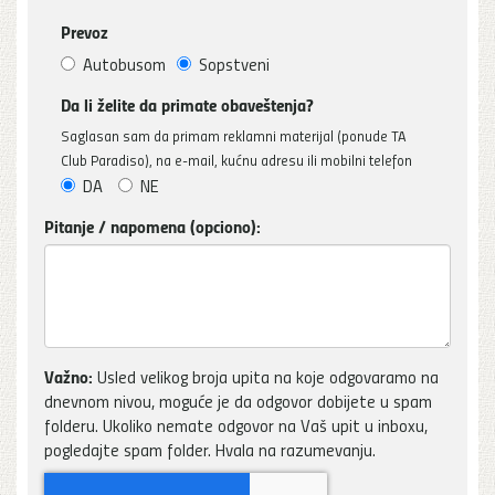
Prevoz
Autobusom
Sopstveni
Da li želite da primate obaveštenja?
Saglasan sam da primam reklamni materijal (ponude TA
Club Paradiso), na e-mail, kućnu adresu ili mobilni telefon
DA
NE
Pitanje / napomena (opciono):
Važno:
Usled velikog broja upita na koje odgovaramo na
dnevnom nivou, moguće je da odgovor dobijete u spam
folderu. Ukoliko nemate odgovor na Vaš upit u inboxu,
pogledajte spam folder. Hvala na razumevanju.