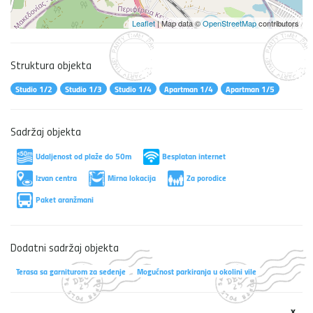
Leaflet
| Map data ©
OpenStreetMap
contributors
Struktura objekta
Studio 1/2
Studio 1/3
Studio 1/4
Apartman 1/4
Apartman 1/5
Sadržaj objekta
Udaljenost od plaže do 50m
Besplatan internet
Izvan centra
Mirna lokacija
Za porodice
Paket aranžmani
Dodatni sadržaj objekta
Terasa sa garniturom za sedenje
Mogućnost parkiranja u okolini vile
x