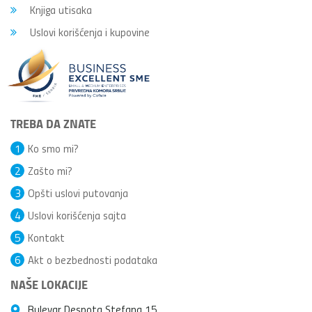
Knjiga utisaka
Uslovi korišćenja i kupovine
TREBA DA ZNATE
1
Ko smo mi?
2
Zašto mi?
3
Opšti uslovi putovanja
4
Uslovi korišćenja sajta
5
Kontakt
6
Akt o bezbednosti podataka
NAŠE LOKACIJE
Bulevar Despota Stefana 15