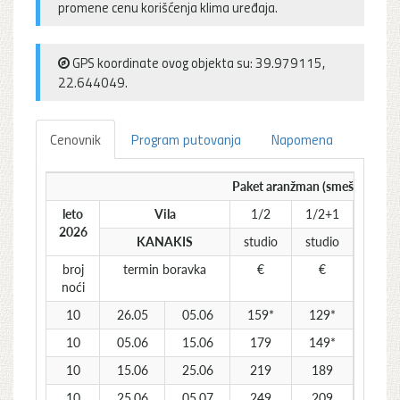
promene cenu korišćenja klima uređaja.
GPS koordinate ovog objekta su: 39.979115,
22.644049.
Cenovnik
Program putovanja
Napomena
Paket aranžman (smeštaj + pre
leto
Vila
1/2
1/2+1
1/3
2026
KANAKIS
studio
studio
studi
broj
termin boravka
€
€
€
noći
10
26.05
05.06
159*
129*
139*
10
05.06
15.06
179
149*
159*
10
15.06
25.06
219
189
199
10
25.06
05.07
249
209
219