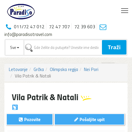
T
011/72 47 012
72 47 707
72 39 603
info@paradisotravel.com
Traži
Sve
Letovanje
Grčka
Olimpska regija
Nei Pori
Vila Patrik & Natali
Vila Patrik & Natali
Pozovite
Pošaljite upit