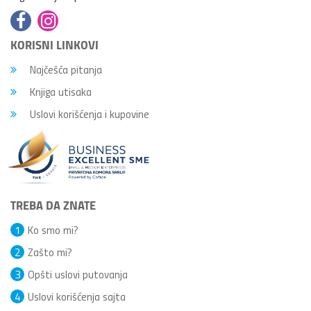
KORISNI LINKOVI
Najčešća pitanja
Knjiga utisaka
Uslovi korišćenja i kupovine
TREBA DA ZNATE
1
Ko smo mi?
2
Zašto mi?
3
Opšti uslovi putovanja
4
Uslovi korišćenja sajta