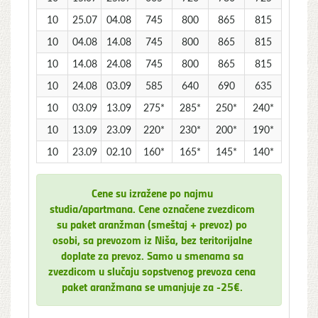
10
25.07
04.08
745
800
865
815
10
04.08
14.08
745
800
865
815
10
14.08
24.08
745
800
865
815
10
24.08
03.09
585
640
690
635
10
03.09
13.09
275*
285*
250*
240*
10
13.09
23.09
220*
230*
200*
190*
10
23.09
02.10
160*
165*
145*
140*
Cene su izražene po najmu
studia/apartmana. Cene označene zvezdicom
su paket aranžman (smeštaj + prevoz) po
osobi, sa prevozom iz Niša, bez teritorijalne
doplate za prevoz. Samo u smenama sa
zvezdicom u slučaju sopstvenog prevoza cena
paket aranžmana se umanjuje za -25€.