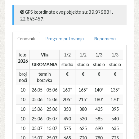
GPS koordinate ovog objekta su: 39.979881,
22.645457.
Cenovnik
Program putovanja
Napomena
leto
Vila
1/2
1/2
1/3
1/3
2026
GIROMANIA
studio
studio
studio
studio
broj
termin
€
€
€
€
noći
boravka
10
26.05
05.06
160*
165*
140*
135*
10
05.06
15.06
205*
215*
180*
170*
10
15.06
25.06
350
380
425
395
10
25.06
05.07
490
530
585
540
10
05.07
15.07
575
625
690
635
10
15.07
25.07
665
720
780
725