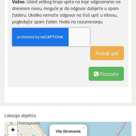
Važno:
Usled velikog broja upita na koje odgovaramo na
dnevnom nivou, moguće je da odgovor dobijete u spam
folderu. Ukoliko nemate odgovor na Vaš upit u inboxu,
pogledajte spam folder. Hvala na razumevanju.
Pozovite
Lokacija objekta
×
+
Vila Giromania