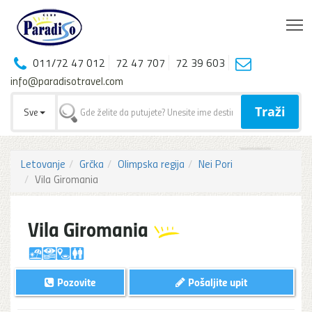
T
011/72 47 012
72 47 707
72 39 603
info@paradisotravel.com
Traži
Sve
Letovanje
Grčka
Olimpska regija
Nei Pori
Vila Giromania
Vila Giromania
Pozovite
Pošaljite upit