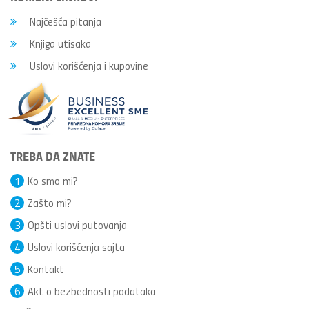
Najčešća pitanja
Knjiga utisaka
Uslovi korišćenja i kupovine
TREBA DA ZNATE
1
Ko smo mi?
2
Zašto mi?
3
Opšti uslovi putovanja
4
Uslovi korišćenja sajta
5
Kontakt
6
Akt o bezbednosti podataka