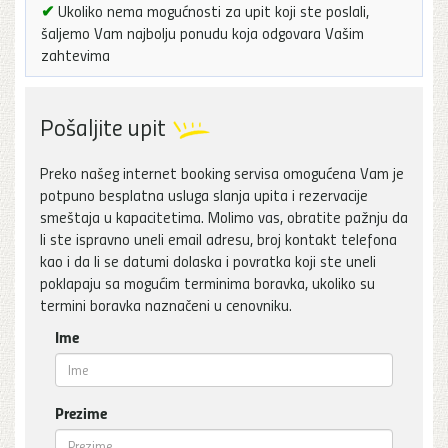
✔
Ukoliko nema mogućnosti za upit koji ste poslali,
šaljemo Vam najbolju ponudu koja odgovara Vašim
zahtevima
Pošaljite upit
Preko našeg internet booking servisa omogućena Vam je
potpuno besplatna usluga slanja upita i rezervacije
smeštaja u kapacitetima. Molimo vas, obratite pažnju da
li ste ispravno uneli email adresu, broj kontakt telefona
kao i da li se datumi dolaska i povratka koji ste uneli
poklapaju sa mogućim terminima boravka, ukoliko su
termini boravka naznačeni u cenovniku.
Ime
Prezime