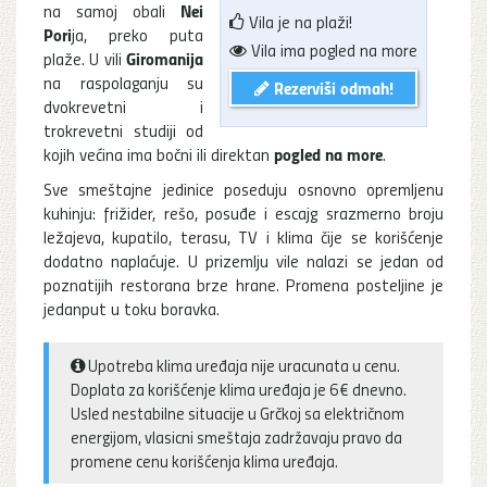
Nei
na samoj obali
Vila je na plaži!
Pori
ja, preko puta
Vila ima pogled na more
Giromanija
plaže. U vili
na raspolaganju su
Rezerviši odmah!
dvokrevetni i
trokrevetni studiji od
pogled na more
kojih većina ima bočni ili direktan
.
Sve smeštajne jedinice poseduju osnovno opremljenu
kuhinju: frižider, rešo, posuđe i escajg srazmerno broju
ležajeva, kupatilo, terasu, TV i klima čije se korišćenje
dodatno naplaćuje. U prizemlju vile nalazi se jedan od
poznatijih restorana brze hrane. Promena posteljine je
jedanput u toku boravka.
Upotreba klima uređaja nije uracunata u cenu.
Doplata za korišćenje klima uređaja je 6€ dnevno.
Usled nestabilne situacije u Grčkoj sa električnom
energijom, vlasicni smeštaja zadržavaju pravo da
promene cenu korišćenja klima uređaja.