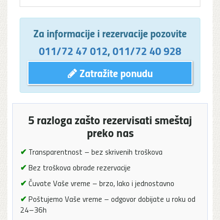
Za informacije i rezervacije pozovite
011/72 47 012
,
011/72 40 928
Zatražite ponudu
5 razloga zašto rezervisati smeštaj
preko nas
✔
Transparentnost – bez skrivenih troškova
✔
Bez troškova obrade rezervacije
✔
Čuvate Vaše vreme – brzo, lako i jednostavno
✔
Poštujemo Vaše vreme – odgovor dobijate u roku od
24–36h