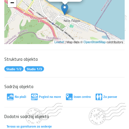
−
Leaflet
| Map data ©
OpenStreetMap
contributors
Struktura objekta
Studio 1/2
Studio 1/3
Sadržaj objekta
Na plaži
Pogled na more
Izvan centra
Za parove
Dodatni sadržaj objekta
Terasa sa garniturom za sedenje