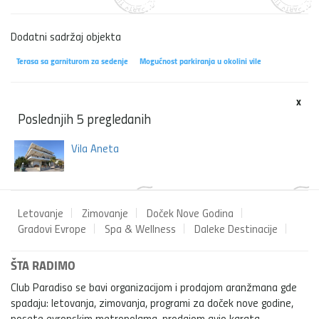
Dodatni sadržaj objekta
Terasa sa garniturom za sedenje
Mogućnost parkiranja u okolini vile
x
Poslednjih 5 pregledanih
Vila Aneta
Letovanje
Zimovanje
Doček Nove Godina
Gradovi Evrope
Spa & Wellness
Daleke Destinacije
ŠTA RADIMO
Club Paradiso se bavi organizacijom i prodajom aranžmana gde
spadaju: letovanja, zimovanja, programi za doček nove godine,
posete evropskim metropolama, prodajom avio karata,