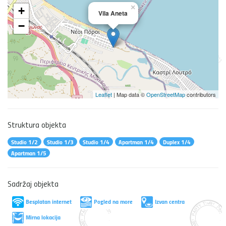
×
+
Vila Aneta
−
Leaflet
| Map data ©
OpenStreetMap
contributors
Struktura objekta
Studio 1/2
Studio 1/3
Studio 1/4
Apartman 1/4
Duplex 1/4
Apartman 1/5
Sadržaj objekta
Besplatan internet
Pogled na more
Izvan centra
Mirna lokacija