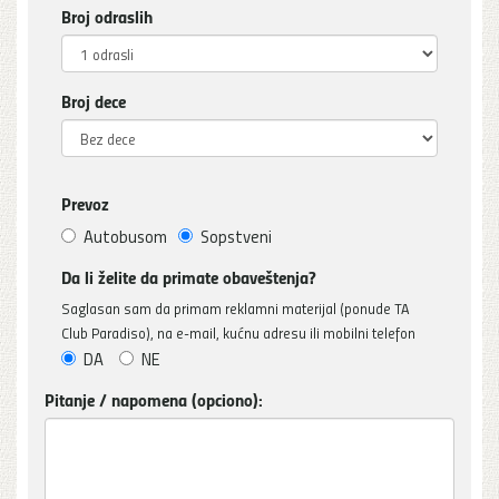
Broj odraslih
Broj dece
Prevoz
Autobusom
Sopstveni
Da li želite da primate obaveštenja?
Saglasan sam da primam reklamni materijal (ponude TA
Club Paradiso), na e-mail, kućnu adresu ili mobilni telefon
DA
NE
Pitanje / napomena (opciono):