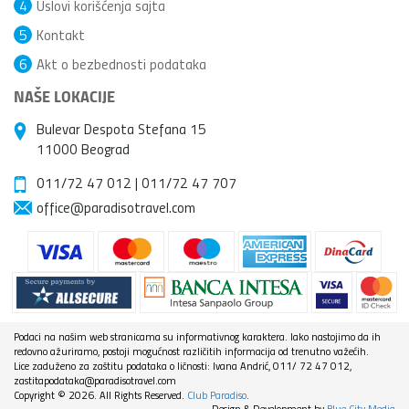
4
Uslovi korišćenja sajta
5
Kontakt
6
Akt o bezbednosti podataka
NAŠE LOKACIJE
Bulevar Despota Stefana 15
11000 Beograd
011/72 47 012
|
011/72 47 707
office@paradisotravel.com
Podaci na našim web stranicama su informativnog karaktera. Iako nastojimo da ih
redovno ažuriramo, postoji mogućnost različitih informacija od trenutno važećih.
Lice zaduženo za zaštitu podataka o ličnosti: Ivana Andrić, 011/ 72 47 012,
zastitapodataka@paradisotravel.com
Copyright © 2026. All Rights Reserved.
Club Paradiso
.
Design & Development by
Blue City Media