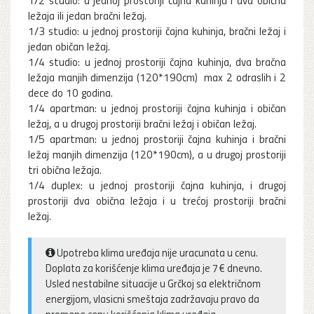
ležaja ili jedan bračni ležaj.
1/3 studio: u jednoj prostoriji čajna kuhinja, bračni ležaj i
jedan običan ležaj.
1/4 studio: u jednoj prostoriji čajna kuhinja, dva bračna
ležaja manjih dimenzija (120*190cm) max 2 odraslih i 2
dece do 10 godina.
1/4 apartman: u jednoj prostoriji čajna kuhinja i običan
ležaj, a u drugoj prostoriji bračni ležaj i običan ležaj.
1/5 apartman: u jednoj prostoriji čajna kuhinja i bračni
ležaj manjih dimenzija (120*190cm), a u drugoj prostoriji
tri obična ležaja.
1/4 duplex: u jednoj prostoriji čajna kuhinja, i drugoj
prostoriji dva obična ležaja i u trećoj prostoriji bračni
ležaj.
Upotreba klima uređaja nije uracunata u cenu.
Doplata za korišćenje klima uređaja je 7€ dnevno.
Usled nestabilne situacije u Grčkoj sa električnom
energijom, vlasicni smeštaja zadržavaju pravo da
promene cenu korišćenja klima uređaja.