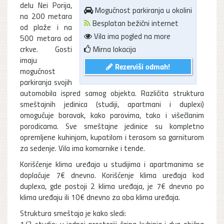
delu Nei Porija,
Mogućnost parkiranja u okolini
na 200 metara
Besplatan bežični internet
od plaže i na
Vila ima pogled na more
500 metara od
crkve. Gosti
Mirna lokacija
imaju
Rezerviši odmah!
mogućnost
parkiranja svojih
automobila ispred samog objekta. Različita struktura
smeštajnih jedinica (studiji, apartmani i duplexi)
omogućuje boravak, kako parovima, tako i višečlanim
porodicama. Sve smeštajne jedinice su kompletno
opremljene kuhinjom, kupatilom i terasom sa garniturom
za sedenje. Vila ima komarnike i tende.
Korišćenje klima uređaja u studijima i apartmanima se
doplaćuje 7€ dnevno. Korišćenje klima uređaja kod
duplexa, gde postoji 2 klima uređaja, je 7€ dnevno po
klima uređaju ili 10€ dnevno za oba klima uređaja.
Struktura smeštaja je kako sledi:
1/2 studio: u jednoj prostoriji čajna kuhinja i dva obična