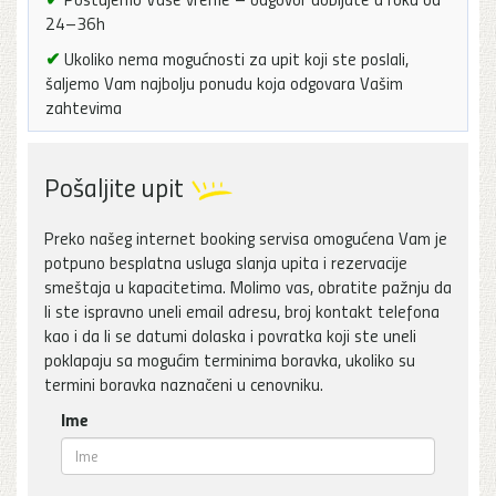
24–36h
✔
Ukoliko nema mogućnosti za upit koji ste poslali,
šaljemo Vam najbolju ponudu koja odgovara Vašim
zahtevima
Pošaljite upit
Preko našeg internet booking servisa omogućena Vam je
potpuno besplatna usluga slanja upita i rezervacije
smeštaja u kapacitetima. Molimo vas, obratite pažnju da
li ste ispravno uneli email adresu, broj kontakt telefona
kao i da li se datumi dolaska i povratka koji ste uneli
poklapaju sa mogućim terminima boravka, ukoliko su
termini boravka naznačeni u cenovniku.
Ime