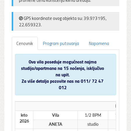
GPS koordinate ovog objekta su: 39.973195,
22.659323.
Cenovnik
Program putovanja
Napomena
Ova vila poseduje mogućnost najma
studija/apartmana na 15 noćenja, isključivo
na upit.
Za više detalja pozovite nas na 011/ 72 47
012
Najam st
leto
Vila
1/2 BPM
1/3 BP
2026
ANETA
studio
studio