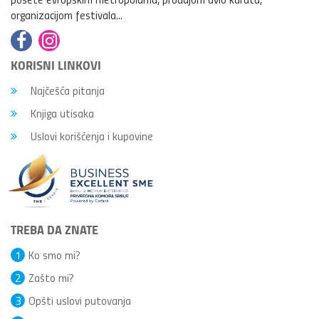
organizacijom festivala...
KORISNI LINKOVI
Najčešća pitanja
Knjiga utisaka
Uslovi korišćenja i kupovine
TREBA DA ZNATE
1
Ko smo mi?
2
Zašto mi?
3
Opšti uslovi putovanja