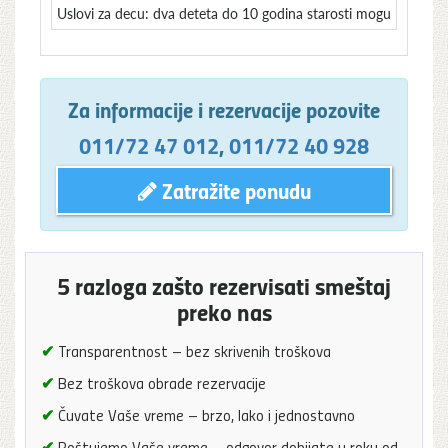
Uslovi za decu: dva deteta do 10 godina starosti mogu koristiti
Za informacije i rezervacije pozovite
011/72 47 012
,
011/72 40 928
Zatražite ponudu
5 razloga zašto rezervisati smeštaj
preko nas
✔
Transparentnost – bez skrivenih troškova
✔
Bez troškova obrade rezervacije
✔
Čuvate Vaše vreme – brzo, lako i jednostavno
✔
Poštujemo Vaše vreme – odgovor dobijate u roku od