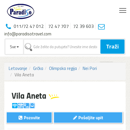
T
011/72 47 012
72 47 707
72 39 603
info@paradisotravel.com
Traži
Sve
Letovanje
Grčka
Olimpska regija
Nei Pori
Vila Aneta
Vila Aneta
Pozovite
Pošaljite upit