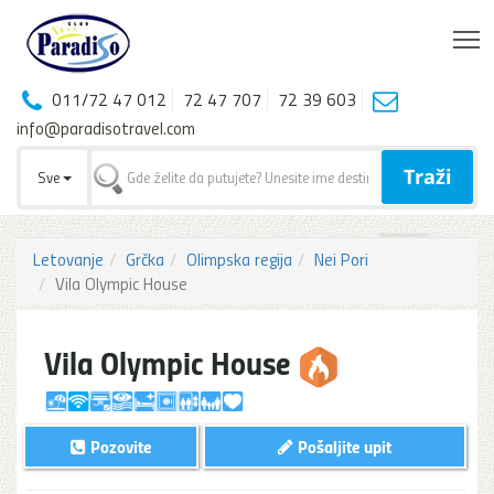
T
011/72 47 012
72 47 707
72 39 603
info@paradisotravel.com
Traži
Sve
Letovanje
Grčka
Olimpska regija
Nei Pori
Vila Olympic House
Vila Olympic House
Pozovite
Pošaljite upit