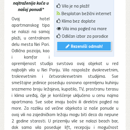
najtraženija kuća u
Vila je na plaži!
našoj ponudi*
Besplatan bežični internet
Ovaj hotel
Klima bez doplate
apartmanskog tipa
Vila ima pogled na more
se nalazi na samoj
Odličan izbor za porodice
plaži, u centralnom
delu mesta Nei Pori.
Rezerviši odmah!
Odlična pozicija, kao
i komfor i
opremljenost studija svrstava ovaj objekat u red
najboljih vila u Nei Poriju. Vila raspolaže dvokrevetnim,
trokrevetnim i četvorokrevetnim studijima. Sve
smeštajne jedinice poseduju osnovno opremljenu kuhinju
srazmerno broju ležajeva, kupatilo, TV, prostranu terasu
i klima uređaj, čije je korišćenje uključeno u cenu najma
apartmana. Sve sobe imaju bočni ili direktni pogled na
more. Za razliku od većine objekata iz naše ponude u
ovoj vili na zajedničkom ležaju mogu biti deca do nepune
2 godine starosti. U prizemlju vile se nalazi beach bar,
dok sama vila poseduje lift, recepciju i mogućnost