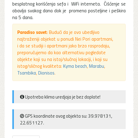
besplatnog korišćenja sefa i WiFi interneta. Čišćenje se
obavlja svakog dana dok je promena posteljine i peškira
na 5 dana.
Paradiso savet:
Budući da je ovo ubedljivo
najtraženiji objekat u ponudi Nei Pori apartmani,
i da se studiji i apartmani jako brzo rasprodaju,
preporučujemo da kao alternativu pogledate
objekte koji su na istoj/slučnoj lokaciji, i koji su
istog/sličnog kvaliteta:
Kyma beach
,
Marabu
,
Tsambika
,
Dionisos
.
Upotreba klima uredjaja je bez doplate!
GPS koordinate ovog objekta su: 39.978131,
22.651127.