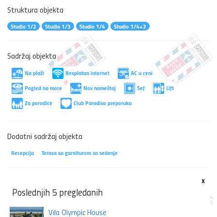
Struktura objekta
Studio 1/2
Studio 1/3
Studio 1/4
Studio 1/4+2
Sadržaj objekta
Na plaži
Besplatan internet
AC u ceni
Pogled na more
Nov nameštaj
Sef
Lift
Za porodice
Club Paradiso preporuka
Dodatni sadržaj objekta
Recepcija
Terasa sa garniturom za sedenje
x
Poslednjih 5 pregledanih
Vila Olympic House