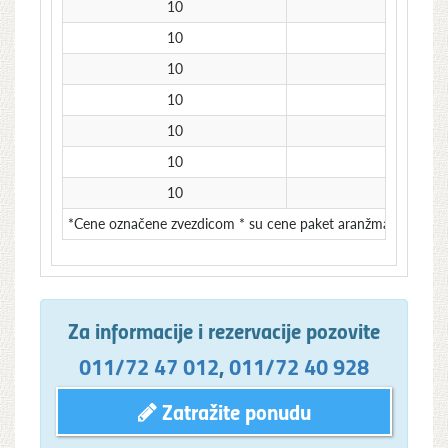
10
2
10
0
10
1
10
2
10
0
10
1
10
2
*Cene označene zvezdicom * su cene paket aranžmana u VANSEZ
Za informacije i rezervacije pozovite
011/72 47 012
,
011/72 40 928
Zatražite ponudu