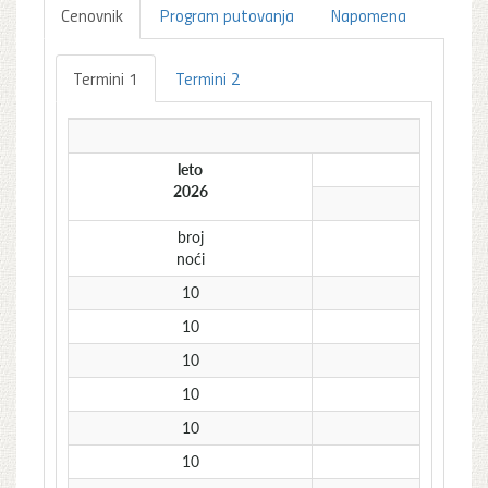
Cenovnik
Program putovanja
Napomena
Termini 1
Termini 2
leto
2026
broj
noći
10
2
10
0
10
1
10
2
10
0
10
1