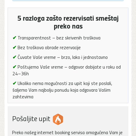
5 razloga zašto rezervisati smeštaj
preko nas
✔
Transparentnost – bez skrivenih troškova
✔
Bez troškova obrade rezervacije
✔
Čuvate Vaše vreme – brzo, lako i jednostavno
✔
Poštujemo Vaše vreme – odgovor dobijate u roku od
24–36h
✔
Ukoliko nema mogućnosti za upit koji ste poslali,
šaljemo Vam najbolju ponudu koja odgovara Vašim
zahtevima
Pošaljite upit
Preko našeg internet booking servisa omogućena Vam je