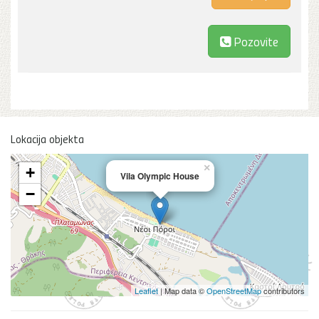
Pozovite
Lokacija objekta
×
+
Vila Olympic House
−
Leaflet
| Map data ©
OpenStreetMap
contributors