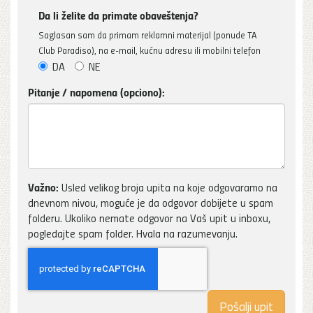
Da li želite da primate obaveštenja?
Saglasan sam da primam reklamni materijal (ponude TA
Club Paradiso), na e-mail, kućnu adresu ili mobilni telefon
DA
NE
Pitanje / napomena (opciono):
Važno:
Usled velikog broja upita na koje odgovaramo na
dnevnom nivou, moguće je da odgovor dobijete u spam
folderu. Ukoliko nemate odgovor na Vaš upit u inboxu,
pogledajte spam folder. Hvala na razumevanju.