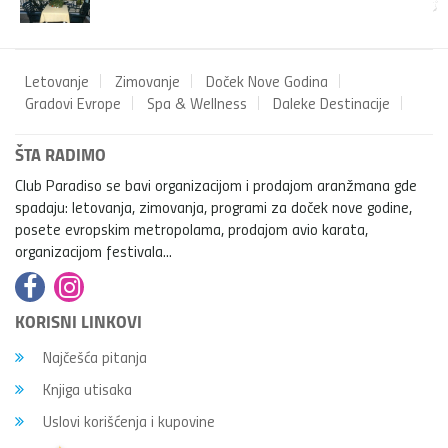
Letovanje
Zimovanje
Doček Nove Godina
Gradovi Evrope
Spa & Wellness
Daleke Destinacije
ŠTA RADIMO
Club Paradiso se bavi organizacijom i prodajom aranžmana gde
spadaju: letovanja, zimovanja, programi za doček nove godine,
posete evropskim metropolama, prodajom avio karata,
organizacijom festivala...
KORISNI LINKOVI
Najčešća pitanja
Knjiga utisaka
Uslovi korišćenja i kupovine