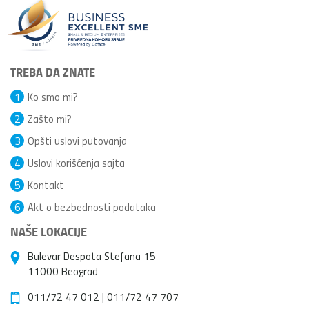
TREBA DA ZNATE
1
Ko smo mi?
2
Zašto mi?
3
Opšti uslovi putovanja
4
Uslovi korišćenja sajta
5
Kontakt
6
Akt o bezbednosti podataka
NAŠE LOKACIJE
Bulevar Despota Stefana 15
11000 Beograd
011/72 47 012
|
011/72 47 707